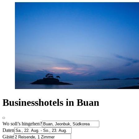
Businesshotels in Buan
Wo soll’s hingehen?
Daten
Gäste