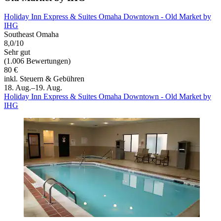
Holiday Inn Express & Suites Omaha Downtown - Old Market by
IHG
Southeast Omaha
8,0/10
Sehr gut
(1.006 Bewertungen)
80 €
inkl. Steuern & Gebühren
18. Aug.–19. Aug.
Holiday Inn Express & Suites Omaha Downtown - Old Market by
IHG