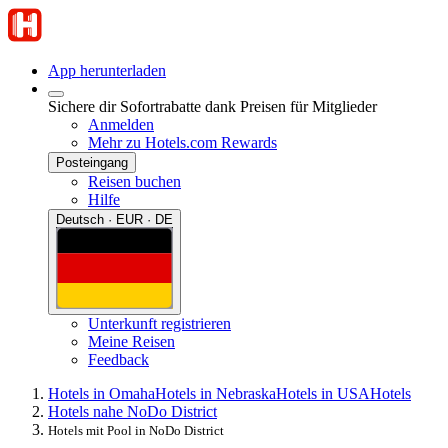
App herunterladen
Sichere dir Sofortrabatte dank Preisen für Mitglieder
Anmelden
Mehr zu Hotels.com Rewards
Posteingang
Reisen buchen
Hilfe
Deutsch · EUR · DE
Unterkunft registrieren
Meine Reisen
Feedback
Hotels in Omaha
Hotels in Nebraska
Hotels in USA
Hotels
Hotels nahe NoDo District
Hotels mit Pool in NoDo District