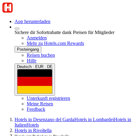
App herunterladen
Sichere dir Sofortrabatte dank Preisen für Mitglieder
Anmelden
Mehr zu Hotels.com Rewards
Posteingang
Reisen buchen
Hilfe
Deutsch · EUR · DE
Unterkunft registrieren
Meine Reisen
Feedback
Hotels in Desenzano del Garda
Hotels in Lombardei
Hotels in
Italien
Hotels
Hotels in Rivoltella