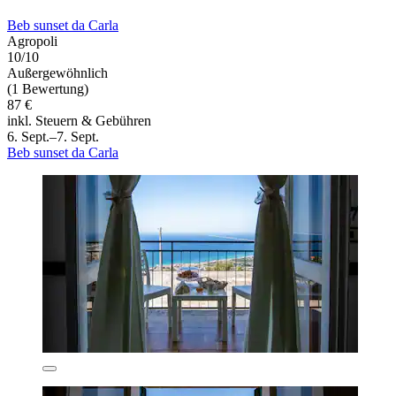
Beb sunset da Carla
Agropoli
10/10
Außergewöhnlich
(1 Bewertung)
87 €
inkl. Steuern & Gebühren
6. Sept.–7. Sept.
Beb sunset da Carla