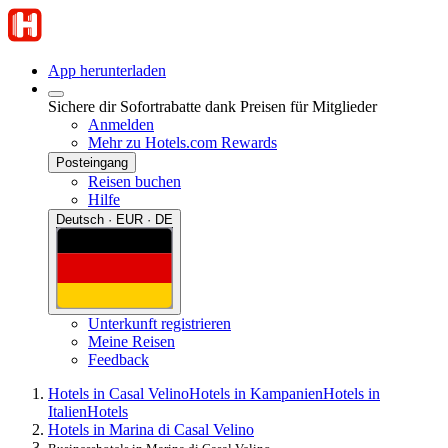
App herunterladen
Sichere dir Sofortrabatte dank Preisen für Mitglieder
Anmelden
Mehr zu Hotels.com Rewards
Posteingang
Reisen buchen
Hilfe
Deutsch · EUR · DE
Unterkunft registrieren
Meine Reisen
Feedback
Hotels in Casal Velino
Hotels in Kampanien
Hotels in
Italien
Hotels
Hotels in Marina di Casal Velino