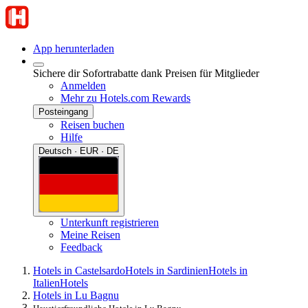
App herunterladen
Sichere dir Sofortrabatte dank Preisen für Mitglieder
Anmelden
Mehr zu Hotels.com Rewards
Posteingang
Reisen buchen
Hilfe
Deutsch · EUR · DE
Unterkunft registrieren
Meine Reisen
Feedback
Hotels in Castelsardo
Hotels in Sardinien
Hotels in
Italien
Hotels
Hotels in Lu Bagnu