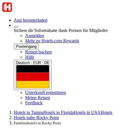
App herunterladen
Sichere dir Sofortrabatte dank Preisen für Mitglieder
Anmelden
Mehr zu Hotels.com Rewards
Posteingang
Reisen buchen
Hilfe
Deutsch · EUR · DE
Unterkunft registrieren
Meine Reisen
Feedback
Hotels in Tampa
Hotels in Florida
Hotels in USA
Hotels
Hotels nahe Rocky Point
Familienhotels in Rocky Point