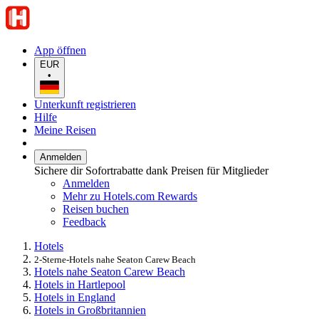
App öffnen
EUR
•
Unterkunft registrieren
Hilfe
Meine Reisen
Anmelden
Sichere dir Sofortrabatte dank Preisen für Mitglieder
Anmelden
Mehr zu Hotels.com Rewards
Reisen buchen
Feedback
Hotels
2-Sterne-Hotels nahe Seaton Carew Beach
Hotels nahe Seaton Carew Beach
Hotels in Hartlepool
Hotels in England
Hotels in Großbritannien