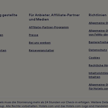
Ski in Blue Mountains
Golf in Blue Mountains
g gestellte
Für Anbieter, Affliliate-Partner
Richtlinien
und Medien
Familien in Toronto
Allgemeine 
Haustierfreundliche in Toronto
Affiliate-Partner-Programm
Allgemeine 
Günstige in Midland
von FeWo-dir
gen
Presse
Hotels mit inbegriffenem Frühs
Barrierefreihe
Bei uns werben
Familien in Collingwood
Datenschutz
erten
Reiseveranstalter
Beaconsfield Village: Hotels
Cookies
Hotels nahe Mara Provincial Par
Rechtliche H
Windfields: Hotels
Inhaltsrichtl
Inhalten
Hotels nahe Straßenbahnhaltest
Allgemeine 
Hotels nahe Varsity Stadium
für Hotels.c
Swansea: Hotels
Victoria Village: Hotels
els muss die Stornierung mehr als 24 Stunden vor Check-in erfolgen. Weitere Detai
oup. Alle Rechte vorbehalten. Hotels.com und das Hotels.com-Logo sind Handels
Hotels nahe Station Pioneer Vil