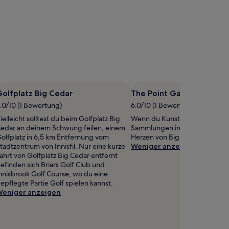
olfplatz Big Cedar
The Point Gallery
.0/10 (1 Bewertung)
6.0/10 (1 Bewertung)
ielleicht solltest du beim Golfplatz Big
Wenn du Kunst liebst, kannst d
edar an deinem Schwung feilen, einem
Sammlungen in The Point Galle
olfplatz in 6,5 km Entfernung vom
Herzen von Big Bay Point durc
tadtzentrum von Innisfil. Nur eine kurze
Weniger anzeigen
ahrt von Golfplatz Big Cedar entfernt
efinden sich Briars Golf Club und
nnisbrook Golf Course, wo du eine
epflegte Partie Golf spielen kannst.
eniger anzeigen