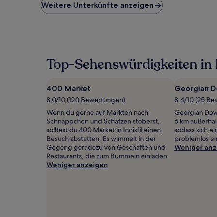
niedrigste
Weitere Unterkünfte anzeigen
Preis
pro
Nacht,
der
in
den
Top-Sehenswürdigkeiten in I
letzten
24 Stunden
für
400 Market
Georgian D
einen
Aufenthalt
8.0/10 (120 Bewertungen)
8.4/10 (25 B
mit
Wenn du gerne auf Märkten nach
Georgian Down
1 Übernachtung
Schnäppchen und Schätzen stöberst,
6 km außerhal
von
solltest du 400 Market in Innisfil einen
sodass sich e
2 Erwachsenen
Besuch abstatten. Es wimmelt in der
problemlos ei
gefunden
Gegeng geradezu von Geschäften und
Weniger anz
wurde.
Restaurants, die zum Bummeln einladen.
Preise
Weniger anzeigen
und
Verfügbarkeiten
können
sich
ändern.
Es