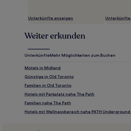
können
zusätzliche
Bedingungen
Unterkünfte anzeigen
Unterkünfte
gelten.
Weiter erkunden
Unterkünfte
Mehr Möglichkeiten zum Buchen
Motels in Midland
Günstige in Old Toronto
Familien in Old Toronto
Hotels mit Parkplatz nahe The Path
Familien nahe The Path
Hotels mit Wellnessbereich nahe PATH Underground
Günstige in Ontario
Günstige in Ontario-Süd