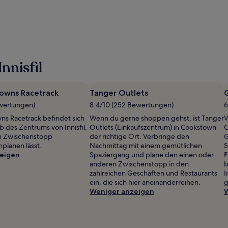
nnisfil
owns Racetrack
Tanger Outlets
G
ewertungen)
8.4/10 (252 Bewertungen)
6
s Racetrack befindet sich
Wenn du gerne shoppen gehst, ist Tanger
V
b des Zentrums von Innisfil,
Outlets (Einkaufszentrum) in Cookstown
C
in Zwischenstopp
der richtige Ort. Verbringe den
G
nplanen lässt.
Nachmittag mit einem gemütlichen
S
eigen
Spaziergang und plane den einen oder
F
anderen Zwischenstopp in den
b
zahlreichen Geschäften und Restaurants
I
ein, die sich hier aneinanderreihen.
g
Weniger anzeigen
W