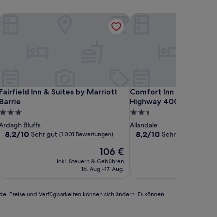
Fairfield Inn & Suites by Marriott Barrie
Comfort Inn & Suites Ba
Fairfield Inn & Suites by Marriott Barrie
Comfort Inn & Suites Ba
Fairfield Inn & Suites by Marriott
Comfort Inn & Suites Bar
Barrie
Highway 400
3.0-
2.5-
Sterne-
Sterne-
Ardagh Bluffs
Allandale
Unterkunft
Unterkunft
8.2
8.2
8,2/10
8,2/10
Sehr gut
Sehr gut
(1.001 Bewertungen)
(1.508 Be
von
von
Der
106 €
10,
10,
Preis
Sehr
Sehr
inkl. Steuern & Gebühren
inkl. Steu
beträgt
gut,
gut,
16. Aug.–17. Aug.
6
106 €
(1.001
(1.508
Bewertungen)
Bewertungen)
rde. Preise und Verfügbarkeiten können sich ändern. Es können