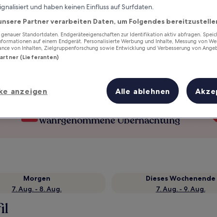
ignalisiert und haben keinen Einfluss auf Surfdaten.
unsere Partner verarbeiten Daten, um Folgendes bereitzustelle
enauer Standortdaten. Endgeräteeigenschaften zur Identifikation aktiv abfragen. Spei
Informationen auf einem Endgerät. Personalisierte Werbung und Inhalte, Messung von We
ance von Inhalten, Zielgruppenforschung sowie Entwicklung und Verbesserung von Ange
Partner (Lieferanten)
ke anzeigen
Alle ablehnen
Akze
Verdiene Prämien für jede
wahrgenommene Übernachtung
Morgen
Dieses Wochenende
7. Aug. - 8. Aug.
7. Aug. - 9. Aug.
il