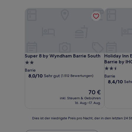
Super 8 by Wyndham Barrie South
Holiday Inn 
Super 8 by Wyndham Barrie South
Holiday Inn 
Super 8 by Wyndham Barrie South
Holiday Inn 
Barrie by IH
2.0-
2.5-
Sterne-
Barrie
Sterne-
Unterkunft
8.0
8,0/10
Sehr gut
(1.512 Bewertungen)
Barrie
von
Unterkunft
8.4
8,4/10
Sehr
10,
von
Sehr
Der
70 €
10,
gut,
Preis
Sehr
inkl. Steuern & Gebühren
(1.512
beträgt
gut,
16. Aug.–17. Aug.
Bewertungen)
70 €
(746
Bewertunge
Dies
Dies ist der niedrigste Preis pro Nacht, der in den letzten 
ist
der