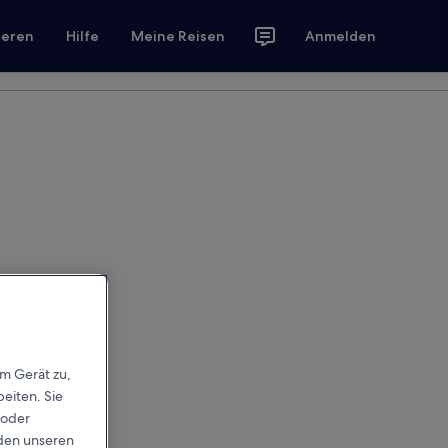
ieren
Hilfe
Meine Reisen
Anmelden
em Gerät zu,
eiten. Sie
 oder
rden unseren