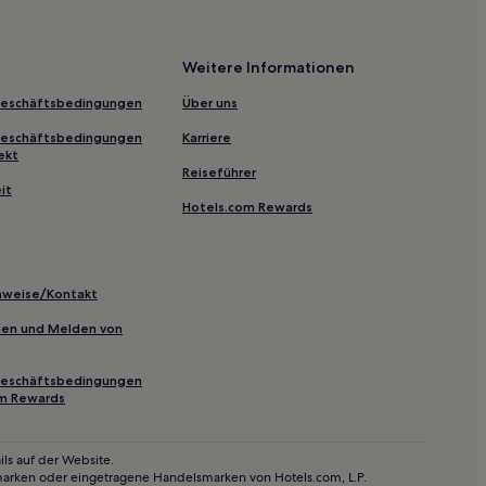
Weitere Informationen
Geschäftsbedingungen
Über uns
Geschäftsbedingungen
Karriere
ekt
Reiseführer
tück nahe Rosedale Ravine Lands
it
Hotels.com Rewards
k
inweise/Kontakt
inien und Melden von
elle King St West At Yonge St East Side
Geschäftsbedingungen
om Rewards
ls auf der Website.
marken oder eingetragene Handelsmarken von Hotels.com, L.P.
lage