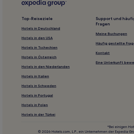
Hotels mit Pool nahe Scarborough Crescent Park
Luxus in Blue Mountains
Top-Reiseziele
Support und häufi
Fragen
Hotels mit Parkplatz in Blue Mountains
Hotels in Deutschland
Lgbtqia-Freundliche in Toronto
Meine Buchungen
Hotels in den USA
Haustierfreundliche in Oshawa
Häufig gestellte Fra
Hotels in Tschechien
Günstige in Richmond Hill
Kontakt
Hotels in Österreich
Lgbtqia-Freundliche in Vaughan
Eine Unterkunft bew
Hotels in den Niederlanden
Hotels mit Pool in Barrie
Hotels in Italien
Bloorcourt Village: Hotels
Hotels in Schweden
Old Toronto: Hotels
Hotels in Portugal
Rexdale: Hotels
Hotels in Polen
Hotels nahe Sibbald Point Provincial Park
Hotels nahe ISKCON Toronto
Hotels in der Türkei
Hotels nahe Princess of Wales Theatre
*Bei einigen Hot
© 2026 Hotels.com, L.P., ein Unternehmen der Expedia Gr
Hotels nahe Bahnhof Danforth