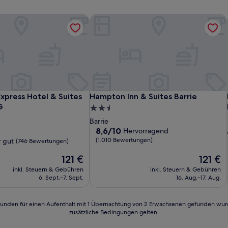
Express Hotel & Suites Barrie by IHG
Hampton Inn & Suites Barrie
Express Hotel & Suites Barrie by IHG
Hampton Inn & Suites Barrie
Express Hotel & Suites
Hampton Inn & Suites Barrie
G
2.5-
Sterne-
Barrie
Unterkunft
8.6
8,6/10
Hervorragend
von
(1.010 Bewertungen)
 gut
(746 Bewertungen)
10,
Der
Hervorragend,
Der
121 €
121 €
Preis
(1.010
Preis
inkl. Steuern & Gebühren
inkl. Steuern & Gebühren
beträgt
Bewertungen)
beträgt
6. Sept.–7. Sept.
16. Aug.–17. Aug.
121 €
121 €
n)
24 Stunden für einen Aufenthalt mit 1 Übernachtung von 2 Erwachsenen gefunden wu
zusätzliche Bedingungen gelten.