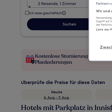
2 Reisende, 1 Zimmer
Partnern s
Wir und 
Ich reise geschäftlich
Verwendung g
Zugriff auf 
Suchen
der Perform
Liste der 
Zwec
Kostenlose Stornierung bei
Planänderungen
Überprüfe die Preise für diese Daten
Heute
6. Aug. - 7. Aug.
Hotels mit Parkplatz in Innisf