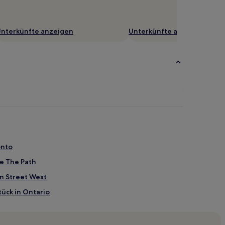
nterkünfte anzeigen
Unterkünfte anzeigen
onto
e The Path
n Street West
tück in Ontario
t nahe Scarborough Crescent Park