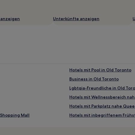
 anzeigen
Unterkünfte anzeigen
U
Hotels mit Pool in Old Toronto
Business in Old Toronto
Lgbtqia-Freundliche in Old Tor
Hotels mit Wellnessbereich nah
Hotels mit Parkplatz nahe Quee
 Shopping Mall
Hotels mit inbegriffenem Frühs
Luxus in Ontario
Hotels mit Shoppingmöglichkei