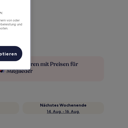
n:
chern von oder
rbeleistung und
boten.
ptieren
Mehr sparen mit Preisen für
Mitglieder
Nächstes Wochenende
14. Aug. - 16. Aug.