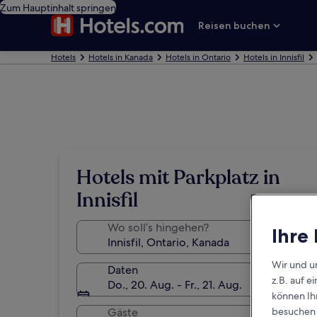
Zum Hauptinhalt springen
Reisen buchen
Hotels
Hotels in Kanada
Hotels in Ontario
Hotels in Innisfil
Hotels mit Parkplatz in
Innisfil
Wo soll’s hingehen?
Ihre
Wir und u
Daten
z.B. auf 
Do., 20. Aug. - Fr., 21. Aug.
können Ihr
besuchen S
Gäste