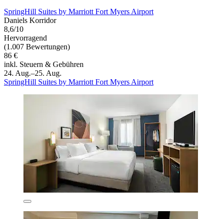
SpringHill Suites by Marriott Fort Myers Airport
Daniels Korridor
8,6/10
Hervorragend
(1.007 Bewertungen)
86 €
inkl. Steuern & Gebühren
24. Aug.–25. Aug.
SpringHill Suites by Marriott Fort Myers Airport