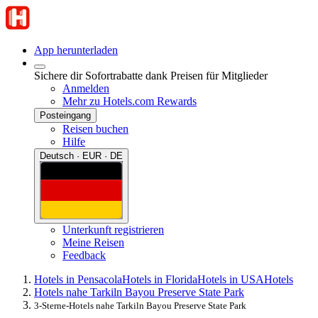
App herunterladen
Sichere dir Sofortrabatte dank Preisen für Mitglieder
Anmelden
Mehr zu Hotels.com Rewards
Posteingang
Reisen buchen
Hilfe
Deutsch · EUR · DE
Unterkunft registrieren
Meine Reisen
Feedback
Hotels in Pensacola
Hotels in Florida
Hotels in USA
Hotels
Hotels nahe Tarkiln Bayou Preserve State Park
3-Sterne-Hotels nahe Tarkiln Bayou Preserve State Park