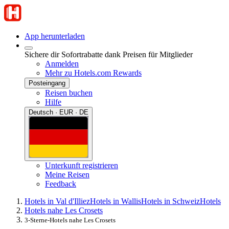
App herunterladen
Sichere dir Sofortrabatte dank Preisen für Mitglieder
Anmelden
Mehr zu Hotels.com Rewards
Posteingang
Reisen buchen
Hilfe
Deutsch · EUR · DE
Unterkunft registrieren
Meine Reisen
Feedback
Hotels in Val d'Illiez
Hotels in Wallis
Hotels in Schweiz
Hotels
Hotels nahe Les Crosets
3-Sterne-Hotels nahe Les Crosets