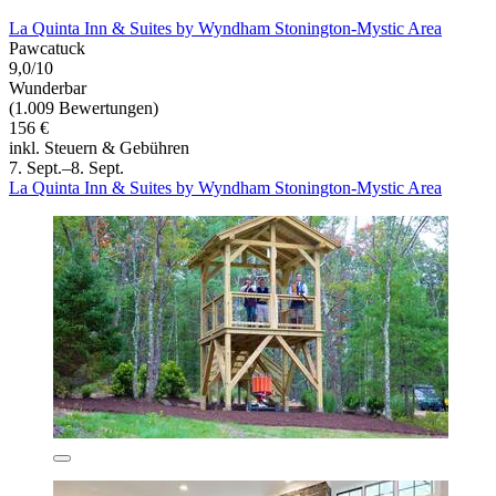
La Quinta Inn & Suites by Wyndham Stonington-Mystic Area
Pawcatuck
9,0/10
Wunderbar
(1.009 Bewertungen)
156 €
inkl. Steuern & Gebühren
7. Sept.–8. Sept.
La Quinta Inn & Suites by Wyndham Stonington-Mystic Area