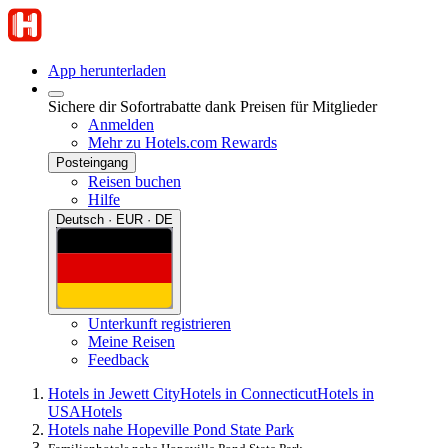
App herunterladen
Sichere dir Sofortrabatte dank Preisen für Mitglieder
Anmelden
Mehr zu Hotels.com Rewards
Posteingang
Reisen buchen
Hilfe
Deutsch · EUR · DE
Unterkunft registrieren
Meine Reisen
Feedback
Hotels in Jewett City
Hotels in Connecticut
Hotels in
USA
Hotels
Hotels nahe Hopeville Pond State Park