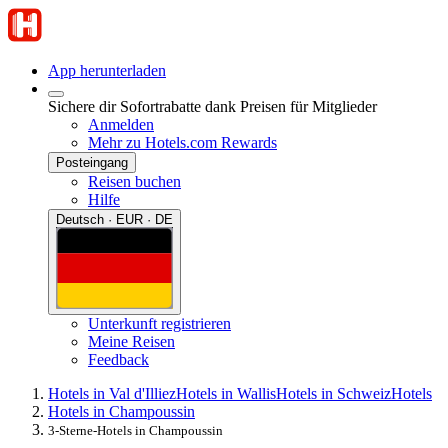
App herunterladen
Sichere dir Sofortrabatte dank Preisen für Mitglieder
Anmelden
Mehr zu Hotels.com Rewards
Posteingang
Reisen buchen
Hilfe
Deutsch · EUR · DE
Unterkunft registrieren
Meine Reisen
Feedback
Hotels in Val d'Illiez
Hotels in Wallis
Hotels in Schweiz
Hotels
Hotels in Champoussin
3-Sterne-Hotels in Champoussin