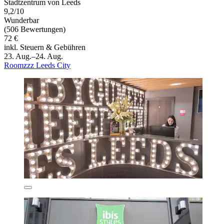
Stadtzentrum von Leeds
9,2/10
Wunderbar
(506 Bewertungen)
72 €
inkl. Steuern & Gebühren
23. Aug.–24. Aug.
Roomzzz Leeds City