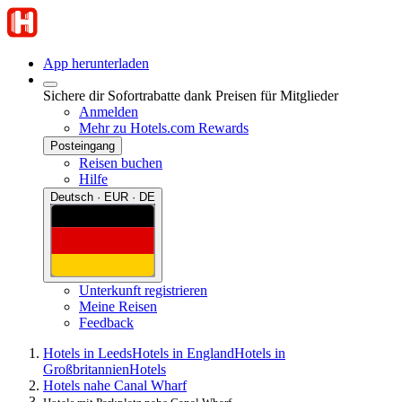
App herunterladen
Sichere dir Sofortrabatte dank Preisen für Mitglieder
Anmelden
Mehr zu Hotels.com Rewards
Posteingang
Reisen buchen
Hilfe
Deutsch · EUR · DE
Unterkunft registrieren
Meine Reisen
Feedback
Hotels in Leeds
Hotels in England
Hotels in
Großbritannien
Hotels
Hotels nahe Canal Wharf