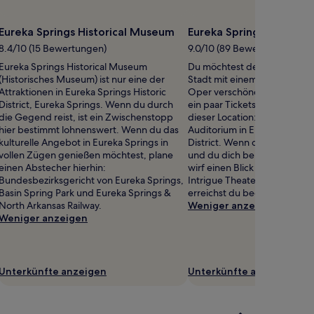
Eureka Springs Historical Museum
Eureka Springs City Aud
8.4/10 (15 Bewertungen)
9.0/10 (89 Bewertungen)
Eureka Springs Historical Museum
Du möchtest deinen Aufentha
(Historisches Museum) ist nur eine der
Stadt mit einem gemütlichen
Attraktionen in Eureka Springs Historic
Oper verschönern? Dann bes
District, Eureka Springs. Wenn du durch
ein paar Tickets für eine Auf
die Gegend reist, ist ein Zwischenstopp
dieser Location: Eureka Sprin
hier bestimmt lohnenswert. Wenn du das
Auditorium in Eureka Springs
kulturelle Angebot in Eureka Springs in
District. Wenn dir die Show g
vollen Zügen genießen möchtest, plane
und du dich bereits auf eine 
einen Abstecher hierhin:
wirf einen Blick in das Prog
Bundesbezirksgericht von Eureka Springs,
Intrigue Theater. Den Verans
Basin Spring Park und Eureka Springs &
erreichst du bequem zu Fuß.
North Arkansas Railway.
Weniger anzeigen
Weniger anzeigen
Unterkünfte anzeigen
Unterkünfte anzeigen