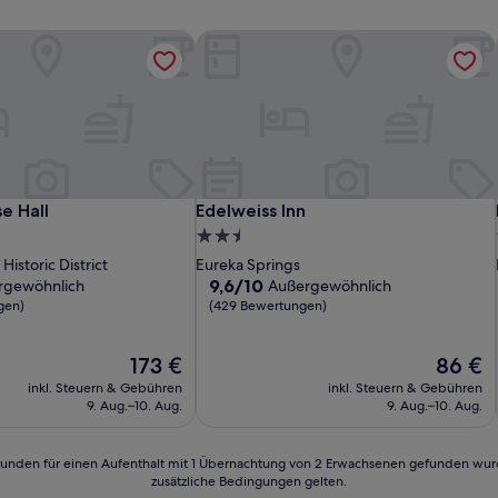
e Hall
Edelweiss Inn
e Hall
Edelweiss Inn
e Hall
Edelweiss Inn
2.5-
Sterne-
Historic District
Eureka Springs
Unterkunft
9.6
9,6/10
rgewöhnlich
Außergewöhnlich
von
gen)
(429 Bewertungen)
10,
lich,
Außergewöhnlich,
Der
Der
173 €
86 €
(429
Preis
Preis
n)
Bewertungen)
inkl. Steuern & Gebühren
inkl. Steuern & Gebühren
beträgt
beträgt
9. Aug.–10. Aug.
9. Aug.–10. Aug.
173 €
86 €
24 Stunden für einen Aufenthalt mit 1 Übernachtung von 2 Erwachsenen gefunden wu
zusätzliche Bedingungen gelten.