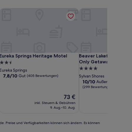
Eureka Springs Heritage Motel
Beaver Lakefront Cabins
Eureka Springs Heritage Motel
Beaver Lakefront Cabins
Eureka Springs Heritage Motel
Beaver Lakefront Cabin
Only Getaways
2.5-
4.0-
Sterne-
Eureka Springs
Sterne-
Unterkunft
7.8
7,8/10
Gut
(405 Bewertungen)
Sylvan Shores
von
Unterkunft
10.0
10/10
Außergewöhnlich
10,
von
(299 Bewertungen)
Gut,
10,
Der
73 €
(405
Außergewöhnlich,
Preis
Bewertungen)
(299
inkl. Steuern & Gebühren
inkl. Steu
beträgt
Bewertungen)
9. Aug.–10. Aug.
9
73 €
rde. Preise und Verfügbarkeiten können sich ändern. Es können