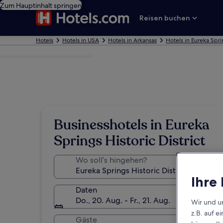
Zum Hauptinhalt springen
Reisen buchen
Hotels
Hotels in USA
Hotels in Arkansas
Hotels in Eureka Spri
Foto von Julie Gilbertson
Businesshotels in Eureka
Springs Historic District
Wo soll’s hingehen?
Ihre
Daten
Do., 20. Aug. - Fr., 21. Aug.
Wir und u
z.B. auf 
Gäste