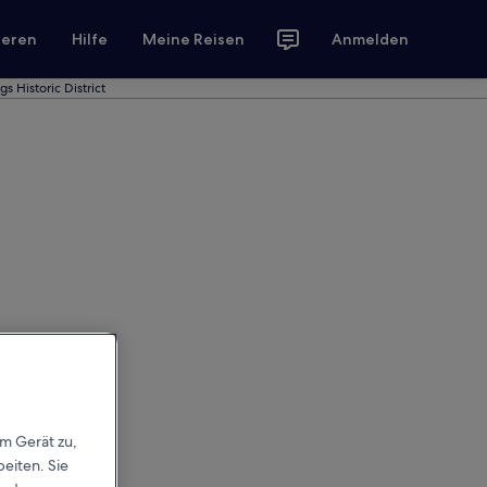
ieren
Hilfe
Meine Reisen
Anmelden
s Historic District
em Gerät zu,
eiten. Sie