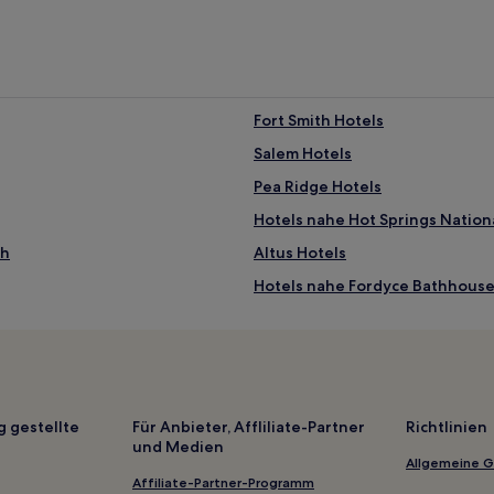
Fort Smith Hotels
Salem Hotels
Pea Ridge Hotels
Hotels nahe Hot Springs Nation
ch
Altus Hotels
Hotels nahe Fordyce Bathhouse
Hotels nahe Ozark Regional
Bella Vista Hotels
Hotels nahe Fort Smith Convent
Hotels nahe Funtrackers Family 
g gestellte
Für Anbieter, Affliliate-Partner
Richtlinien
und Medien
Elm Springs Hotels
Allgemeine 
Hotels nahe Blue Moon Gallery
Affiliate-Partner-Programm