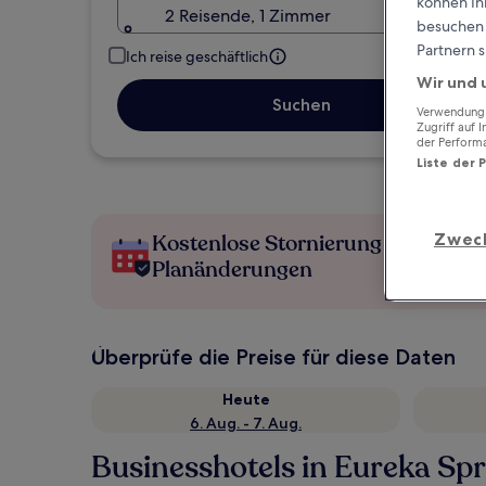
können Ihr
2 Reisende, 1 Zimmer
besuchen S
Partnern s
Ich reise geschäftlich
Wir und 
Suchen
Verwendung g
Zugriff auf 
der Perform
Liste der 
Zwec
Kostenlose Stornierung bei
Planänderungen
Überprüfe die Preise für diese Daten
Heute
6. Aug. - 7. Aug.
Businesshotels in Eureka Spri