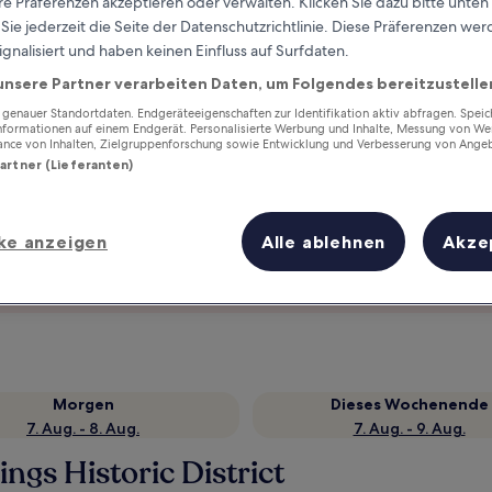
e Präferenzen akzeptieren oder verwalten. Klicken Sie dazu bitte unten
ie jederzeit die Seite der Datenschutzrichtlinie. Diese Präferenzen we
ignalisiert und haben keinen Einfluss auf Surfdaten.
unsere Partner verarbeiten Daten, um Folgendes bereitzustelle
enauer Standortdaten. Endgeräteeigenschaften zur Identifikation aktiv abfragen. Spei
Informationen auf einem Endgerät. Personalisierte Werbung und Inhalte, Messung von We
ance von Inhalten, Zielgruppenforschung sowie Entwicklung und Verbesserung von Ange
Partner (Lieferanten)
ke anzeigen
Alle ablehnen
Akze
Verdiene Prämien für jede
wahrgenommene Übernachtung
Morgen
Dieses Wochenende
7. Aug. - 8. Aug.
7. Aug. - 9. Aug.
ngs Historic District