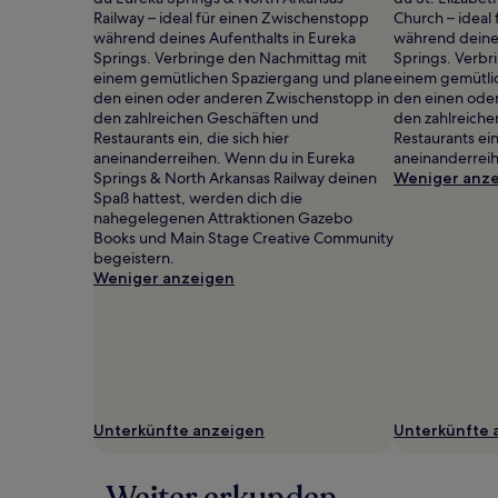
Es
Railway – ideal für einen Zwischenstopp
Church – ideal
können
während deines Aufenthalts in Eureka
während deines
zusätzliche
Springs. Verbringe den Nachmittag mit
Springs. Verbr
Bedingungen
einem gemütlichen Spaziergang und plane
einem gemütli
gelten.
den einen oder anderen Zwischenstopp in
den einen ode
den zahlreichen Geschäften und
den zahlreich
Restaurants ein, die sich hier
Restaurants ein,
aneinanderreihen. Wenn du in Eureka
aneinanderrei
Springs & North Arkansas Railway deinen
Weniger anz
Spaß hattest, werden dich die
nahegelegenen Attraktionen Gazebo
Books und Main Stage Creative Community
begeistern.
Weniger anzeigen
Unterkünfte anzeigen
Unterkünfte 
Weiter erkunden