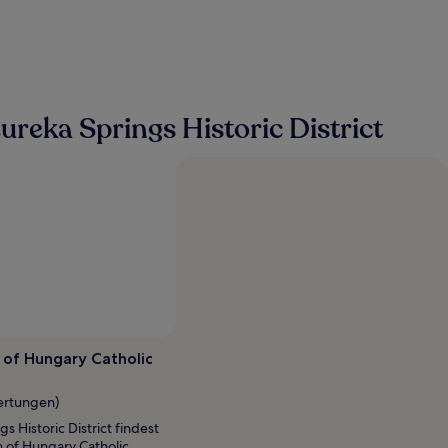
reka Springs Historic District
Foto von Tara @ travelfarenough.com
Öffentliches
Foto
h of Hungary Catholic
von
Tara
ertungen)
@
gs Historic District findest
travelfarenough.com
h of Hungary Catholic