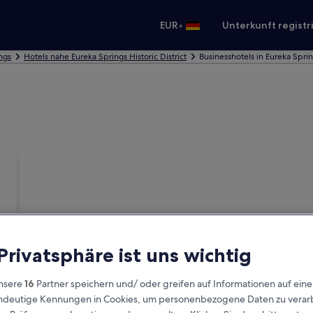
•
EUR
Unterkunft registr
ngs
Hotels nahe Eureka Springs Historic District
Businesshotels in Eureka Spring
 Privatsphäre ist uns wichtig
nsere
16
Partner speichern und/ oder greifen auf Informationen auf ein
eindeutige Kennungen in Cookies, um personenbezogene Daten zu verarb