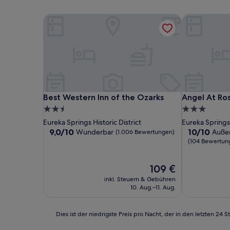
Best Western Inn of the Ozarks
Angel At Ros
Best Western Inn of the Ozarks
Angel At Ros
Best Western Inn of the Ozarks
Angel At Ros
2.5-
3.0-
Sterne-
Sterne-
Eureka Springs Historic District
Eureka Springs 
Unterkunft
Unterkunft
9.0
10.0
9,0/10
10/10
Wunderbar
Auße
(1.006 Bewertungen)
von
von
(104 Bewertun
10,
10,
Wunderbar,
Außergewöhn
Der
109 €
(1.006
(104
Preis
Bewertungen)
Bewertunge
inkl. Steuern & Gebühren
beträgt
10. Aug.–11. Aug.
109 €
Dies
Dies ist der niedrigste Preis pro Nacht, der in den letzten 
ist