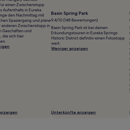
 für einen Zwischenstopp
 Aufenthalts in Eureka
Basin Spring Park
inge den Nachmittag mit
9.4/10 (148 Bewertungen)
chen Spaziergang und plane
r anderen Zwischenstopp in
Basin Spring Park ist bei deinen
en Geschäften und
Erkundungstouren in Eureka Springs
 die sich hier
Historic District definitiv einen Fotostopp
hen.
wert.
eigen
Weniger anzeigen
anzeigen
Unterkünfte anzeigen