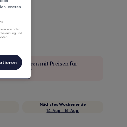
 oder
rden unseren
n:
chern von oder
rbeleistung und
boten.
ptieren
Mehr sparen mit Preisen für
Mitglieder
Nächstes Wochenende
14. Aug. - 16. Aug.