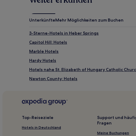
Unterkünfte
Mehr Möglichkeiten zum Buchen
3-Sterne-Hotels in Heber Springs
Capitol Hill: Hotels
Marble Hotels
Hardy Hotels
Hotels nahe St. Elizabeth of Hungary Catholic Chur
Newton County: Hotels
Hotels nahe Simmons Bank Arena
Arkansas: Hotels
Timbo Hotels
Snowball Hotels
Top-Reiseziele
Support und häufi
Fragen
Fox Hotels
Hotels in Deutschland
Hotels nahe Mercy Clinic Convenient care
Meine Buchungen