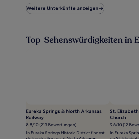
der
niedrigste
Weitere Unterkünfte anzeigen
Preis
pro
Nacht,
der
in
Top-Sehenswürdigkeiten in Eu
den
letzten
24 Stunden
für
einen
Aufenthalt
mit
1 Übernachtung
von
2 Erwachsenen
gefunden
wurde.
Preise
Eureka Springs & North Arkansas
St. Elizabet
und
Railway
Church
Verfügbarkeiten
können
8.8/10 (213 Bewertungen)
9.6/10 (12 Bew
sich
In Eureka Springs Historic District findest
In Eureka Sprin
ändern.
du Eureka Springs & North Arkansas
du St. Elizabet