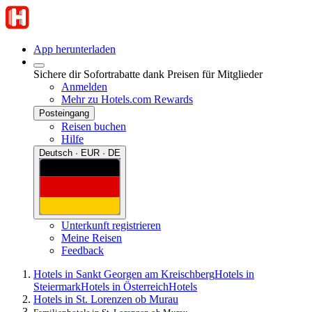
App herunterladen
Sichere dir Sofortrabatte dank Preisen für Mitglieder
Anmelden
Mehr zu Hotels.com Rewards
Posteingang
Reisen buchen
Hilfe
Deutsch · EUR · DE
Unterkunft registrieren
Meine Reisen
Feedback
Hotels in Sankt Georgen am Kreischberg
Hotels in
Steiermark
Hotels in Österreich
Hotels
Hotels in St. Lorenzen ob Murau