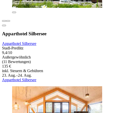
Apparthotel Silbersee
Apparthotel Silbersee
Stadl-Predlitz
9,4/10
Außergewöhnlich
(11 Bewertungen)
135 €
inkl. Steuern & Gebühren
23. Aug.–24. Aug.
Apparthotel Silbersee