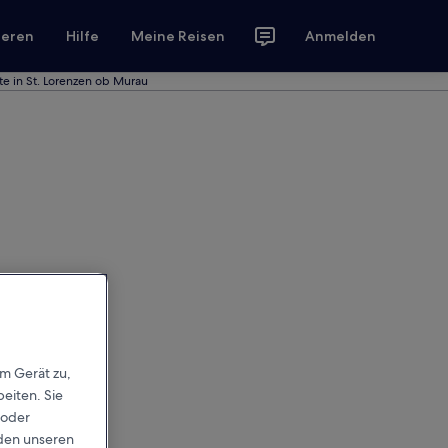
ieren
Hilfe
Meine Reisen
Anmelden
te in St. Lorenzen ob Murau
em Gerät zu,
eiten. Sie
 oder
rden unseren