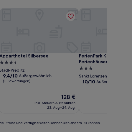
Apparthotel Silbersee
FerienPark Kreischberg 
Apparthotel Silbersee
FerienPark Kreischberg 
Apparthotel Silbersee
FerienPark Kreischberg
Ferienhäuser by ALPS 
3.5-
3.0-
Sterne-
Stadl-Predlitz
Sterne-
Unterkunft
9.4
9,4/10
Außergewöhnlich
Sankt Lorenzen ob Murau
von
Unterkunft
10.0
(11 Bewertungen)
10/10
Außergewöhnlich
(
10,
von
Außergewöhnlich,
10,
Der
128 €
(11
Außergewöhnlich,
Preis
Bewertungen)
(1
inkl. Steuern & Gebühren
beträgt
Bewertung)
23. Aug.–24. Aug.
128 €
rde. Preise und Verfügbarkeiten können sich ändern. Es können