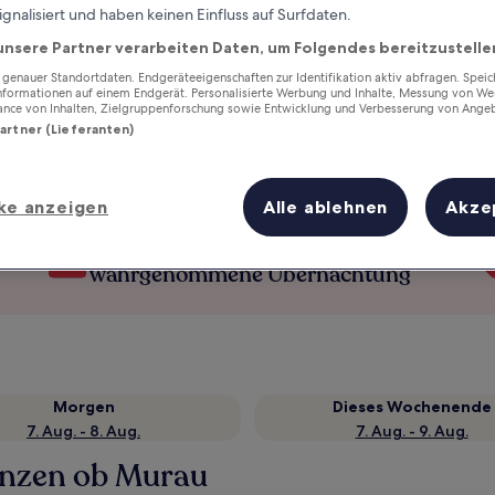
ignalisiert und haben keinen Einfluss auf Surfdaten.
unsere Partner verarbeiten Daten, um Folgendes bereitzustelle
enauer Standortdaten. Endgeräteeigenschaften zur Identifikation aktiv abfragen. Spei
Informationen auf einem Endgerät. Personalisierte Werbung und Inhalte, Messung von We
ance von Inhalten, Zielgruppenforschung sowie Entwicklung und Verbesserung von Ange
Partner (Lieferanten)
ke anzeigen
Alle ablehnen
Akze
Verdiene Prämien für jede
wahrgenommene Übernachtung
Morgen
Dieses Wochenende
7. Aug. - 8. Aug.
7. Aug. - 9. Aug.
renzen ob Murau