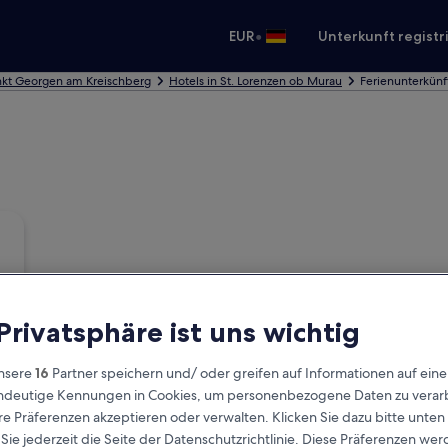
•
EUR
Unterkunft registr
ankt Georgen am Kreischberg
Hotels in St. Lorenzen ob Murau
Ferienunterkünf
 Privatsphäre ist uns wichtig
nsere
16
Partner speichern und/ oder greifen auf Informationen auf ein
eindeutige Kennungen in Cookies, um personenbezogene Daten zu verarb
e Präferenzen akzeptieren oder verwalten. Klicken Sie dazu bitte unten
ie jederzeit die Seite der Datenschutzrichtlinie. Diese Präferenzen we