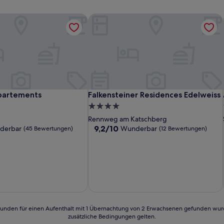
artements
Falkensteiner Residences Edelweiss
artements
Falkensteiner Residences Edelweiss
partements
Falkensteiner Residences Edelweiss
4.0-
Sterne-
Rennweg am Katschberg
Unterkunft
9.2
9,2/10
derbar
Wunderbar
(45 Bewertungen)
(12 Bewertungen)
von
10,
Wunderbar,
(12
n)
Bewertungen)
24 Stunden für einen Aufenthalt mit 1 Übernachtung von 2 Erwachsenen gefunden wu
zusätzliche Bedingungen gelten.