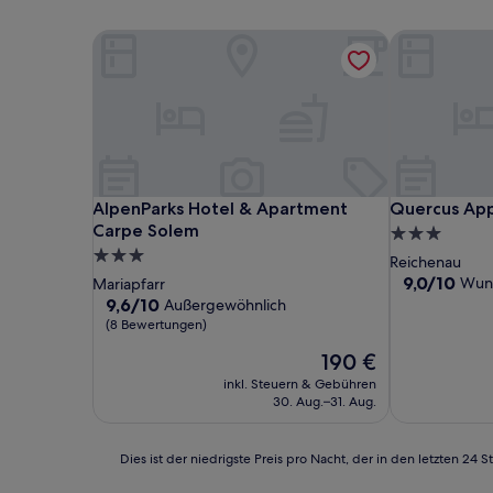
AlpenParks Hotel & Apartment Carpe Solem
Quercus App
AlpenParks Hotel & Apartment Carpe Solem
Quercus App
AlpenParks Hotel & Apartment
Quercus Ap
Carpe Solem
3.0-
3.0-
Sterne-
Reichenau
Sterne-
Unterkunft
9.0
9,0/10
Wun
Mariapfarr
von
Unterkunft
9.6
9,6/10
Außergewöhnlich
10,
von
(8 Bewertungen)
Wunderbar,
10,
Der
190 €
(45
Außergewöhnlich,
Preis
Bewertunge
(8
inkl. Steuern & Gebühren
beträgt
Bewertungen)
30. Aug.–31. Aug.
190 €
Dies
Dies ist der niedrigste Preis pro Nacht, der in den letzten 
ist