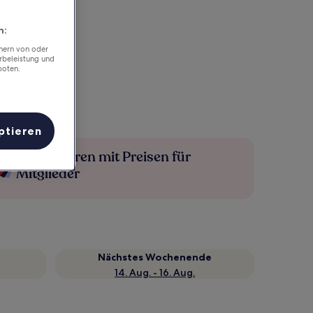
n:
chern von oder
rbeleistung und
boten.
ptieren
Mehr sparen mit Preisen für
Mitglieder
Nächstes Wochenende
14. Aug. - 16. Aug.