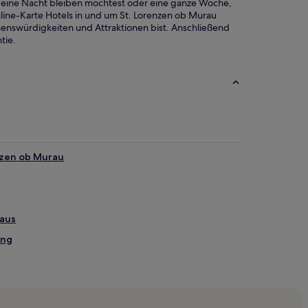
ur eine Nacht bleiben möchtest oder eine ganze Woche,
line-Karte Hotels in und um St. Lorenzen ob Murau
henswürdigkeiten und Attraktionen bist. Anschließend
tie.
enzen ob Murau
Haus
ing
ark