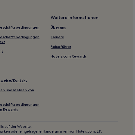
Weitere Informationen
Geschäftsbedingungen
Über uns
Georgen ob Murau
Geschäftsbedingungen
Karriere
Ennstal
ekt
Reiseführer
ge Sixpack
it
Hotels.com Rewards
erg
inweise/Kontakt
inien und Melden von
Geschäftsbedingungen
om Rewards
Hotels
ls auf der Website.
marken oder eingetragene Handelsmarken von Hotels.com, L.P.