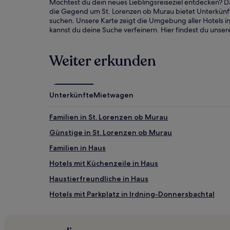
Möchtest du dein neues Lieblingsreiseziel entdecken? D
Es
die Gegend um St. Lorenzen ob Murau bietet Unterkünft
können
suchen. Unsere Karte zeigt die Umgebung aller Hotels i
zusätzliche
kannst du deine Suche verfeinern. Hier findest du unser
Bedingungen
gelten.
Weiter erkunden
Unterkünfte
Mietwagen
Familien in St. Lorenzen ob Murau
Günstige in St. Lorenzen ob Murau
Familien in Haus
Hotels mit Küchenzeile in Haus
Haustierfreundliche in Haus
Hotels mit Parkplatz in Irdning-Donnersbachtal
Hotels mit Parkplatz in Steiermark
Ski in Steiermark