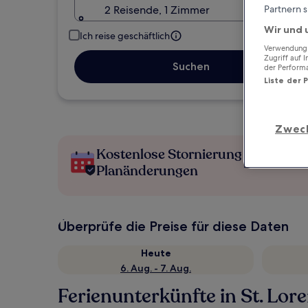
2 Reisende, 1 Zimmer
Partnern s
Wir und 
Ich reise geschäftlich
Verwendung g
Zugriff auf 
Suchen
der Perform
Liste der 
Zwec
Kostenlose Stornierung bei
Planänderungen
Überprüfe die Preise für diese Daten
Heute
6. Aug. - 7. Aug.
Ferienunterkünfte in St. Lo