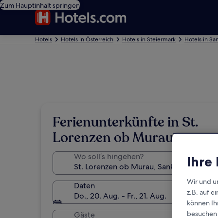
Zum Hauptinhalt springen
Hotels
Hotels in Österreich
Hotels in Steiermark
Hotels in S
Ferienunterkünfte in St.
Lorenzen ob Murau
Wo soll’s hingehen?
Ihre
Wir und u
Daten
z.B. auf 
Do., 20. Aug. - Fr., 21. Aug.
können Ihr
besuchen S
Gäste