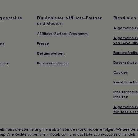
Hotels mit Parkplatz in Murau
Günstige in Turracher Höhe
g gestellte
Für Anbieter, Affliliate-Partner
Richtlinien
und Medien
Luxus in Turracher Höhe
Allgemeine 
Hotels mit Parkplatz in Sankt 
Affiliate-Partner-Programm
Allgemeine 
Hotels mit Parkplatz in Haus im 
von FeWo-dir
gen
Presse
Hotels nahe 6-Sesselbahn Oran
Barrierefreihe
Bei uns werben
Fleiß Hotels
Datenschutz
erten
Reiseveranstalter
Aich Hotels
Cookies
Hotels nahe Skigebiet Kreischb
Rechtliche H
Schiltern Hotels
Inhaltsrichtl
Inhalten
Bezirk Murau: Hotels
Allgemeine 
Pörtschach Hotels
für Hotels.c
Sankt Georgen am Kreischberg 
Steiermark: Hotels
els muss die Stornierung mehr als 24 Stunden vor Check-in erfolgen. Weitere Detai
oup. Alle Rechte vorbehalten. Hotels.com und das Hotels.com-Logo sind Handels
Haus Hotels