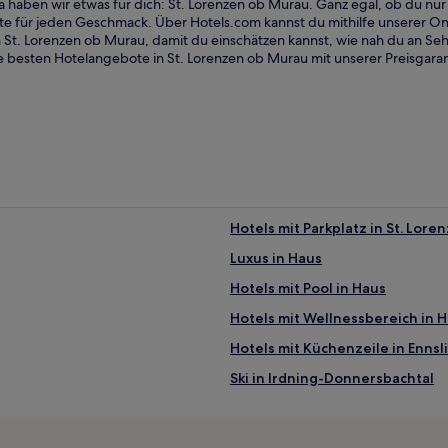
a haben wir etwas für dich: St. Lorenzen ob Murau. Ganz egal, ob du n
e für jeden Geschmack. Über Hotels.com kannst du mithilfe unserer On
n St. Lorenzen ob Murau, damit du einschätzen kannst, wie nah du an Se
e besten Hotelangebote in St. Lorenzen ob Murau mit unserer Preisgaran
Hotels mit Parkplatz in St. Lor
Luxus in Haus
Hotels mit Pool in Haus
Hotels mit Wellnessbereich in 
Hotels mit Küchenzeile in Ennsl
Ski in Irdning-Donnersbachtal
Haustierfreundliche in Steierm
Familien in Steiermark