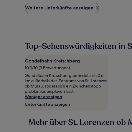
der
niedrigste
Weitere Unterkünfte anzeigen
Preis
pro
Nacht,
der
in
den
Top-Sehenswürdigkeiten in 
letzten
24 Stunden
für
einen
Gondelbahn Kreischberg
Aufenthalt
10.0/10 (3 Bewertungen)
mit
Gondelbahn Kreischberg befindet sich 0,6
1 Übernachtung
km außerhalb des Zentrums von St. Lorenzen
von
ob Murau, sodass sich ein Zwischenstopp
2 Erwachsenen
problemlos einplanen lässt.
gefunden
Weniger anzeigen
wurde.
Preise
Unterkünfte anzeigen
und
Verfügbarkeiten
können
Mehr über St. Lorenzen ob 
sich
ändern.