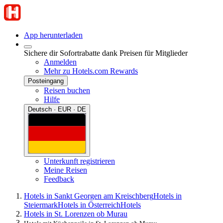
App herunterladen
Sichere dir Sofortrabatte dank Preisen für Mitglieder
Anmelden
Mehr zu Hotels.com Rewards
Posteingang
Reisen buchen
Hilfe
Deutsch · EUR · DE
Unterkunft registrieren
Meine Reisen
Feedback
Hotels in Sankt Georgen am Kreischberg
Hotels in
Steiermark
Hotels in Österreich
Hotels
Hotels in St. Lorenzen ob Murau