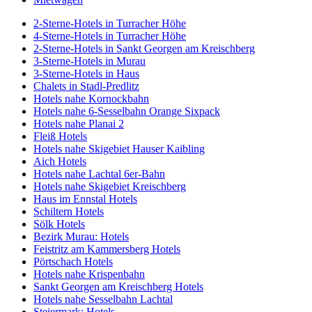
2-Sterne-Hotels in Turracher Höhe
4-Sterne-Hotels in Turracher Höhe
2-Sterne-Hotels in Sankt Georgen am Kreischberg
3-Sterne-Hotels in Murau
3-Sterne-Hotels in Haus
Chalets in Stadl-Predlitz
Hotels nahe Kornockbahn
Hotels nahe 6-Sesselbahn Orange Sixpack
Hotels nahe Planai 2
Fleiß Hotels
Hotels nahe Skigebiet Hauser Kaibling
Aich Hotels
Hotels nahe Lachtal 6er-Bahn
Hotels nahe Skigebiet Kreischberg
Haus im Ennstal Hotels
Schiltern Hotels
Sölk Hotels
Bezirk Murau: Hotels
Feistritz am Kammersberg Hotels
Pörtschach Hotels
Hotels nahe Krispenbahn
Sankt Georgen am Kreischberg Hotels
Hotels nahe Sesselbahn Lachtal
Steiermark: Hotels