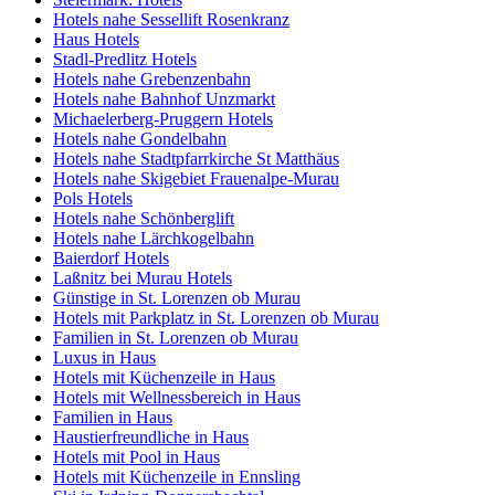
Hotels nahe Sessellift Rosenkranz
Haus Hotels
Stadl-Predlitz Hotels
Hotels nahe Grebenzenbahn
Hotels nahe Bahnhof Unzmarkt
Michaelerberg-Pruggern Hotels
Hotels nahe Gondelbahn
Hotels nahe Stadtpfarrkirche St Matthäus
Hotels nahe Skigebiet Frauenalpe-Murau
Pols Hotels
Hotels nahe Schönberglift
Hotels nahe Lärchkogelbahn
Baierdorf Hotels
Laßnitz bei Murau Hotels
Günstige in St. Lorenzen ob Murau
Hotels mit Parkplatz in St. Lorenzen ob Murau
Familien in St. Lorenzen ob Murau
Luxus in Haus
Hotels mit Küchenzeile in Haus
Hotels mit Wellnessbereich in Haus
Familien in Haus
Haustierfreundliche in Haus
Hotels mit Pool in Haus
Hotels mit Küchenzeile in Ennsling