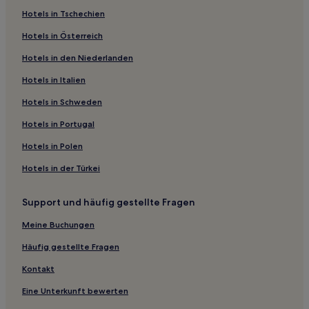
Hotels in Tschechien
Hotels mit inbegriffenem Frühstück in Arzachena
Hotels in Österreich
Lgbtqia-Freundliche in Baja Sardinia
Hotels in den Niederlanden
Familien in Baja Sardinia
Hotels in Italien
Hotels mit inbegriffenem Frühstück nahe Strand von Tanca
Manna
Hotels in Schweden
Luxus nahe Strand von Tanca Manna
Hotels in Portugal
Haustierfreundliche in Cannigione
Hotels in Polen
Hotels mit inbegriffenem Frühstück in Cannigione
Hotels in der Türkei
Hotels mit Pool in Cannigione
Familien in Cannigione
Support und häufig gestellte Fragen
Haustierfreundliche in Liscia di Vacca
Meine Buchungen
Hotels mit Küchenzeile in Liscia di Vacca
Häufig gestellte Fragen
Hotels mit Pool in Liscia di Vacca
Kontakt
Familien in Porto Cervo
Eine Unterkunft bewerten
Hotels mit Pool in Costa Smeralda