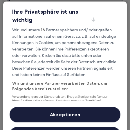
Ich reise geschäftlich
Ihre Privatsphäre ist uns
wichtig
Suchen
Wir und unsere
16
Partner speichern und/ oder greifen
auf Informationen auf einem Gerät zu, z.B. auf eindeutige
Kostenlose Stornierung bei
Kennungen in Cookies, um personenbezogene Daten zu
Planänderungen
verarbeiten. Sie können Ihre Präferenzen akzeptieren
oder verwalten. Klicken Sie dazu bitte unten oder
besuchen Sie jederzeit die Seite der Datenschutzrichtlinie.
Verdiene Prämien für jede
Diese Präferenzen werden unseren Partnern signalisiert
wahrgenommene Übernachtung
und haben keinen Einfluss auf Surfdaten.
Wir und unsere Partner verarbeiten Daten, um
Mehr sparen mit Preisen für Mitglieder
Folgendes bereitzustellen:
Verwendung genauer Standortdaten. Endgeräteeigenschaften zur
Identifikation aktiv abfragen. Speichern von oder Zugriff auf
Informationen auf einem Endgerät. Personalisierte Werbung und
Überprüfe die Preise für diese Daten
Inhalte, Messung von Werbeleistung und der Performance von Inhalten,
Zielgruppenforschung sowie Entwicklung und Verbesserung von
Akzeptieren
Angeboten.
Heute
Morgen
Liste der Partner (Lieferanten)
6. Aug. - 7. Aug.
7. Aug. - 8. Aug.