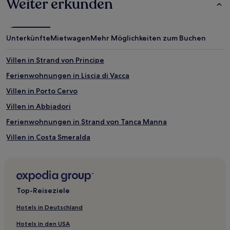
Weiter erkunden
wurde.
Preise
und
Verfügbarkeiten
Unterkünfte
Mietwagen
Mehr Möglichkeiten zum Buchen
können
sich
ändern.
Villen in Strand von Principe
Es
Ferienwohnungen in Liscia di Vacca
können
zusätzliche
Villen in Porto Cervo
Bedingungen
gelten.
Villen in Abbiadori
Ferienwohnungen in Strand von Tanca Manna
Villen in Costa Smeralda
Ferienwohnungen in Costa Smeralda
Villen in Gallura
Ferienwohnungen in Strand Piccolo Pevero
Top-Reiseziele
Villen in Arzachena
Hotels in Deutschland
B&B in Arzachena
Hotels in den USA
Ferienwohnungen in Arzachena