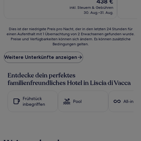
438 €
10,
(6
Preis
Sehr
inkl. Steuern & Gebühren
Bewertun
beträgt
gut,
30. Aug.–31. Aug.
438 €
(246
Bewertungen)
Dies
Dies ist der niedrigste Preis pro Nacht, der in den letzten 24 Stunden für
einen Aufenthalt mit 1 Übernachtung von 2 Erwachsenen gefunden wurde.
ist
Preise und Verfügbarkeiten können sich ändern. Es können zusätzliche
der
Bedingungen gelten.
niedrigste
Preis
Weitere Unterkünfte anzeigen
pro
Nacht,
der
Entdecke dein perfektes
in
den
familienfreundliches Hotel in Liscia di Vacca
letzten
24 Stunden
für
Frühstück
Pool
All-inclu
einen
inbegriffen
Aufenthalt
mit
1 Übernachtung
von
2 Erwachsenen
gefunden