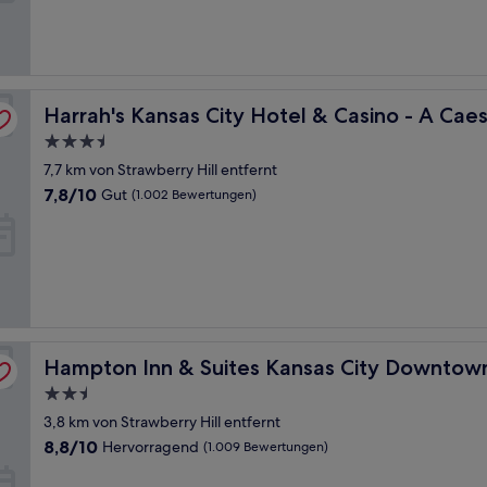
(1.002
Bewertungen)
ewards Destination
Harrah's Kansas City Hotel & Casino - A Caesars Rewards
Harrah's Kansas City Hotel & Casino - A Cae
3.5-
Sterne-
7,7 km von Strawberry Hill entfernt
Unterkunft
7.8
7,8/10
Gut
(1.002 Bewertungen)
von
10,
Gut,
(1.002
Bewertungen)
ssroads
Hampton Inn & Suites Kansas City Downtown Crossroad
Hampton Inn & Suites Kansas City Downtow
2.5-
Sterne-
3,8 km von Strawberry Hill entfernt
Unterkunft
8.8
8,8/10
Hervorragend
(1.009 Bewertungen)
von
10,