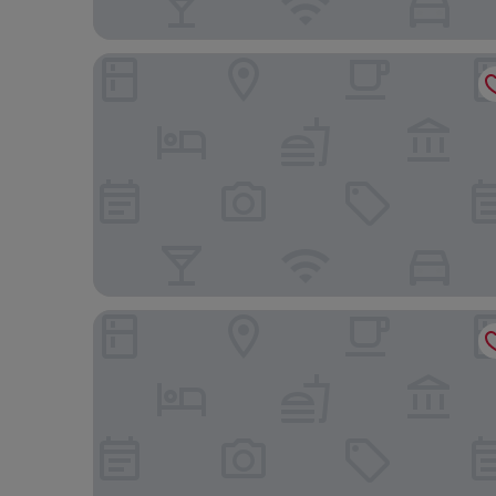
Crowne Plaza Kansas City Downtown by IHG
Origin Kansas City Riverfront, a Wyndham Hotel