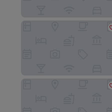
Harrah's Kansas City Hotel & Casino - A Caesars R
Hampton Inn & Suites Kansas City Downtown Cro