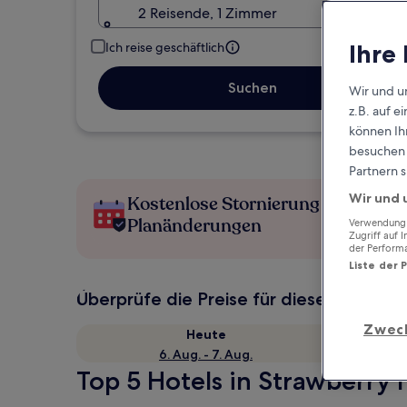
2 Reisende, 1 Zimmer
Ihre
Ich reise geschäftlich
Suchen
Wir und u
z.B. auf 
können Ihr
besuchen S
Partnern s
Wir und 
Kostenlose Stornierung bei
Planänderungen
Verwendung g
Zugriff auf 
der Perform
Liste der 
Überprüfe die Preise für diese Daten
Zwec
Heute
6. Aug. - 7. Aug.
Top 5 Hotels in Strawberry H