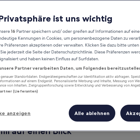
 Privatsphäre ist uns wichtig
nsere
16
Partner speichern und/ oder greifen auf Informationen auf ein
eindeutige Kennungen in Cookies, um personenbezogene Daten zu verarb
e Präferenzen akzeptieren oder verwalten. Klicken Sie dazu bitte unten
ie jederzeit die Seite der Datenschutzrichtlinie. Diese Präferenzen we
ignalisiert und haben keinen Einfluss auf Surfdaten.
unsere Partner verarbeiten Daten, um Folgendes bereitzustelle
Verdiene Prämien für jede
wahrgenommene Übernachtung
enauer Standortdaten. Endgeräteeigenschaften zur Identifikation aktiv abfragen. Spei
Informationen auf einem Endgerät. Personalisierte Werbung und Inhalte, Messung von We
ance von Inhalten, Zielgruppenforschung sowie Entwicklung und Verbesserung von Ange
Partner (Lieferanten)
ke anzeigen
Alle ablehnen
Akze
Morgen
Dieses Wochenende
7. Aug. - 8. Aug.
7. Aug. - 9. Aug.
ill auf einen Blick