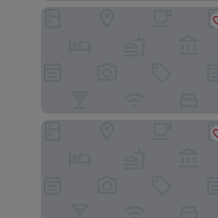
La Quinta Inn & Suites by Wyndham Kansas City Be
Holiday Inn Express Kansas City Downtown by IH