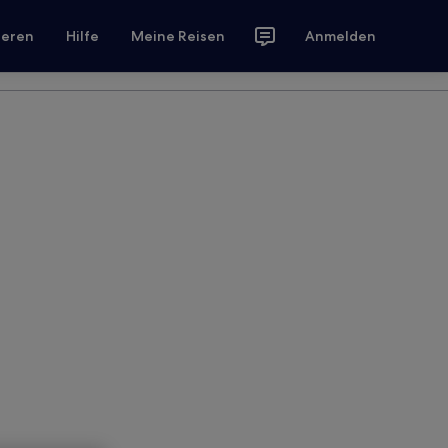
ieren
Hilfe
Meine Reisen
Anmelden