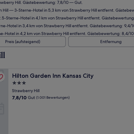
awberry Hill. Gästebewertung: 7,8/10 — Gut.
 Hill
— 3-Sterne-Hotel in 5,3 km von Strawberry Hill entfernt. Gästeb
.5-Sterne-Hotel in 4,1 km von Strawberry Hill entfernt. Gästebewertun
ne-Hotel in 3,4 km von Strawberry Hill entfernt. Gästebewertung: 9,4
-Hotel in 4,2 km von Strawberry Hill entfernt. Gästebewertung: 8,4/10
Preis (aufsteigend)
Entfernung
ll
Hilton Garden Inn Kansas City
Hilton Garden Inn Kansas City
3.0-
Sterne-
Strawberry Hill
Unterkunft
7.8
7,8/10
Gut
(1.001 Bewertungen)
von
10,
Gut,
(1.001
Bewertungen)