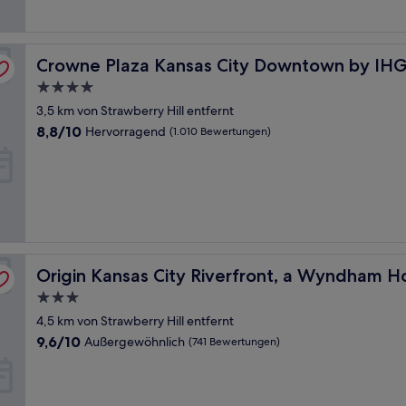
(1.002
Bewertungen)
Crowne Plaza Kansas City Downtown by IHG
Crowne Plaza Kansas City Downtown by IH
4.0-
Sterne-
3,5 km von Strawberry Hill entfernt
Unterkunft
8.8
8,8/10
Hervorragend
(1.010 Bewertungen)
von
10,
Hervorragend,
(1.010
Bewertungen)
Origin Kansas City Riverfront, a Wyndham Hotel
Origin Kansas City Riverfront, a Wyndham H
3.0-
Sterne-
4,5 km von Strawberry Hill entfernt
Unterkunft
9.6
9,6/10
Außergewöhnlich
(741 Bewertungen)
von
10,
Außergewöhnlich,
(741