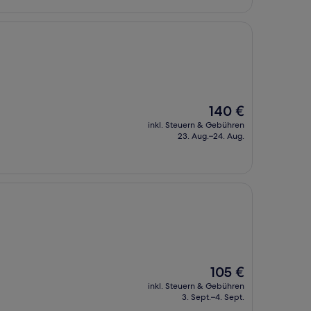
Der
140 €
Preis
inkl. Steuern & Gebühren
beträgt
23. Aug.–24. Aug.
140 €
Der
105 €
Preis
inkl. Steuern & Gebühren
beträgt
3. Sept.–4. Sept.
105 €