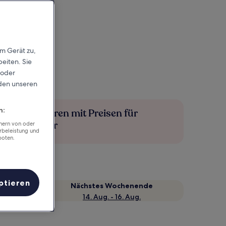
em Gerät zu,
eiten. Sie
 oder
rden unseren
n:
Mehr sparen mit Preisen für
Mitglieder
chern von oder
rbeleistung und
boten.
ptieren
Nächstes Wochenende
14. Aug. - 16. Aug.