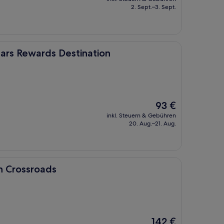
beträgt
2. Sept.–3. Sept.
132 €
 Destination
sars Rewards Destination
Der
93 €
Preis
inkl. Steuern & Gebühren
beträgt
20. Aug.–21. Aug.
93 €
s
n Crossroads
Der
142 €