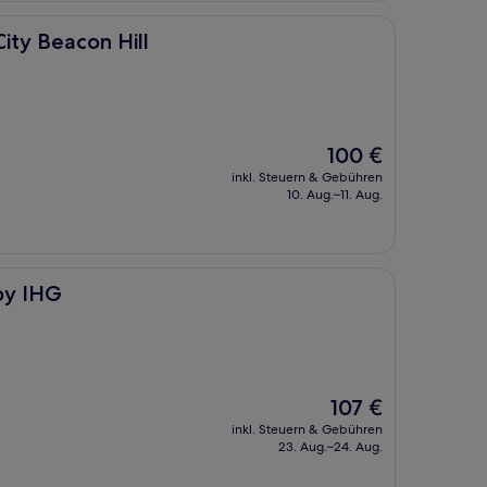
ill
ity Beacon Hill
Der
100 €
Preis
inkl. Steuern & Gebühren
beträgt
10. Aug.–11. Aug.
100 €
by IHG
Der
107 €
Preis
inkl. Steuern & Gebühren
beträgt
23. Aug.–24. Aug.
107 €