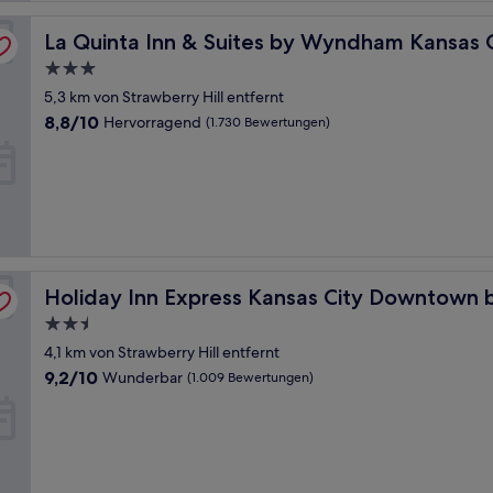
acon Hill
La Quinta Inn & Suites by Wyndham Kansas City Beacon H
La Quinta Inn & Suites by Wyndham Kansas C
3.0-
Sterne-
5,3 km von Strawberry Hill entfernt
Unterkunft
8.8
8,8/10
Hervorragend
(1.730 Bewertungen)
von
10,
Hervorragend,
(1.730
Bewertungen)
G
Holiday Inn Express Kansas City Downtown by IHG
Holiday Inn Express Kansas City Downtown 
2.5-
Sterne-
4,1 km von Strawberry Hill entfernt
Unterkunft
9.2
9,2/10
Wunderbar
(1.009 Bewertungen)
von
10,
Wunderbar,
(1.009
Bewertungen)