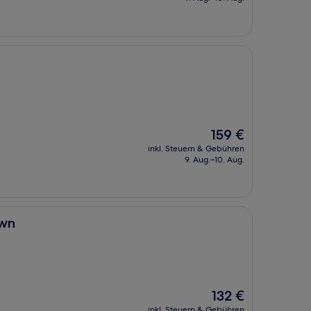
141 €
Der
159 €
Preis
inkl. Steuern & Gebühren
beträgt
9. Aug.–10. Aug.
159 €
own
Der
132 €
Preis
inkl. Steuern & Gebühren