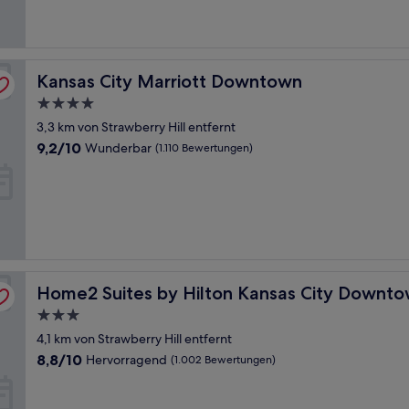
Bewertungen)
Kansas City Marriott Downtown
Kansas City Marriott Downtown
4.0-
Sterne-
3,3 km von Strawberry Hill entfernt
Unterkunft
9.2
9,2/10
Wunderbar
(1.110 Bewertungen)
von
10,
Wunderbar,
(1.110
Bewertungen)
Home2 Suites by Hilton Kansas City Downtown
Home2 Suites by Hilton Kansas City Downt
3.0-
Sterne-
4,1 km von Strawberry Hill entfernt
Unterkunft
8.8
8,8/10
Hervorragend
(1.002 Bewertungen)
von
10,
Hervorragend,