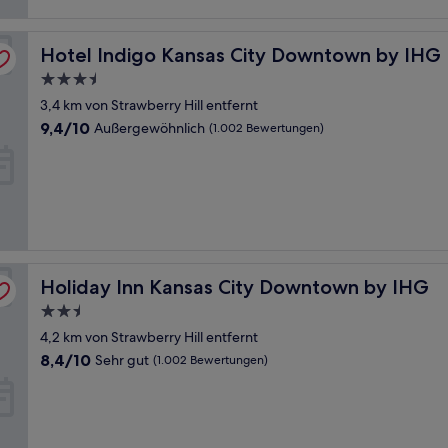
Hotel Indigo Kansas City Downtown by IHG
Hotel Indigo Kansas City Downtown by IHG
3.5-
Sterne-
3,4 km von Strawberry Hill entfernt
Unterkunft
9.4
9,4/10
Außergewöhnlich
(1.002 Bewertungen)
von
10,
Außergewöhnlich,
(1.002
Bewertungen)
Holiday Inn Kansas City Downtown by IHG
Holiday Inn Kansas City Downtown by IHG
2.5-
Sterne-
4,2 km von Strawberry Hill entfernt
Unterkunft
8.4
8,4/10
Sehr gut
(1.002 Bewertungen)
von
10,
Sehr
gut,