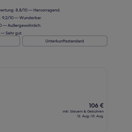
ewertung: 8,8/10 — Hervorragend.
g: 9,2/10 — Wunderbar.
/10 — Außergewöhnlich.
 — Sehr gut.
Unterkunftsstandard
Der
106 €
Preis
inkl. Steuern & Gebühren
beträgt
12. Aug.–13. Aug.
106 €