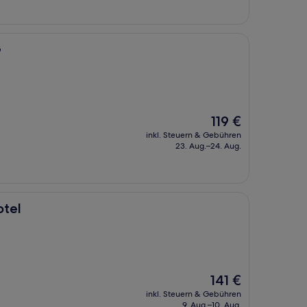
G
Der
119 €
Preis
inkl. Steuern & Gebühren
beträgt
23. Aug.–24. Aug.
119 €
otel
Der
141 €
Preis
inkl. Steuern & Gebühren
beträgt
9. Aug.–10. Aug.