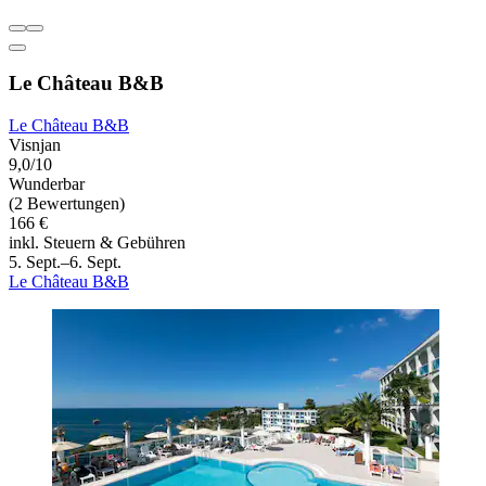
Le Château B&B
Le Château B&B
Visnjan
9,0/10
Wunderbar
(2 Bewertungen)
166 €
inkl. Steuern & Gebühren
5. Sept.–6. Sept.
Le Château B&B