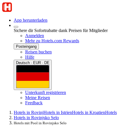
App herunterladen
Sichere dir Sofortrabatte dank Preisen für Mitglieder
Anmelden
Mehr zu Hotels.com Rewards
Posteingang
Reisen buchen
Hilfe
Deutsch · EUR · DE
Unterkunft registrieren
Meine Reisen
Feedback
Hotels in Rovinj
Hotels in Istrien
Hotels in Kroatien
Hotels
Hotels in Rovinjsko Selo
Hotels mit Pool in Rovinjsko Selo