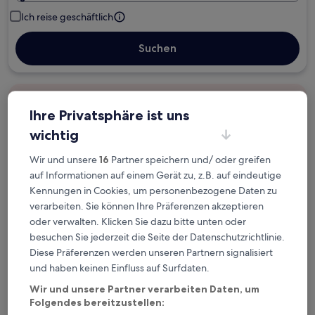
Ich reise geschäftlich
Suchen
Kostenlose Stornierung bei
Ihre Privatsphäre ist uns
Planänderungen
wichtig
Verdiene Prämien für jede
Wir und unsere
16
Partner speichern und/ oder greifen
wahrgenommene Übernachtung
auf Informationen auf einem Gerät zu, z.B. auf eindeutige
Kennungen in Cookies, um personenbezogene Daten zu
verarbeiten. Sie können Ihre Präferenzen akzeptieren
Mehr sparen mit Preisen für Mitglieder
oder verwalten. Klicken Sie dazu bitte unten oder
besuchen Sie jederzeit die Seite der Datenschutzrichtlinie.
Diese Präferenzen werden unseren Partnern signalisiert
Überprüfe die Preise für diese Daten
und haben keinen Einfluss auf Surfdaten.
Wir und unsere Partner verarbeiten Daten, um
Heute
Morgen
Folgendes bereitzustellen:
6. Aug. - 7. Aug.
7. Aug. - 8. Aug.