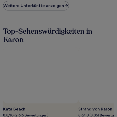
Preis
Weitere Unterkünfte anzeigen
pro
Nacht,
der
in
den
Top-Sehenswürdigkeiten in
letzten
24 Stunden
Karon
für
einen
Aufenthalt
mit
1 Übernachtung
von
2 Erwachsenen
gefunden
wurde.
Preise
und
Verfügbarkeiten
können
sich
ändern.
Kata Beach
Strand von Karon
Es
können
8.8/10 (2.616 Bewertungen)
8.6/10 (3.361 Bewertun