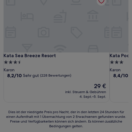
Kata Sea Breeze Resort
Kata Pools
Kata Sea Breeze Resort
Kata Pool
3.5-
3.0-
Sterne-
Sterne-
Karon
Karon
Unterkunft
Unterkunf
8.2
8.4
8,2/10
8,4/10
Sehr gut
S
(228 Bewertungen)
von
von
Der
29 €
10,
10,
Preis
Sehr
Sehr
inkl. Steuern & Gebühren
beträgt
gut,
gut,
4. Sept.–5. Sept.
29 €
(228
(423
Bewertungen)
Bewertun
Dies
Dies ist der niedrigste Preis pro Nacht, der in den letzten 24 Stunden für
einen Aufenthalt mit 1 Übernachtung von 2 Erwachsenen gefunden wurde.
ist
Preise und Verfügbarkeiten können sich ändern. Es können zusätzliche
der
Bedingungen gelten.
niedrigste