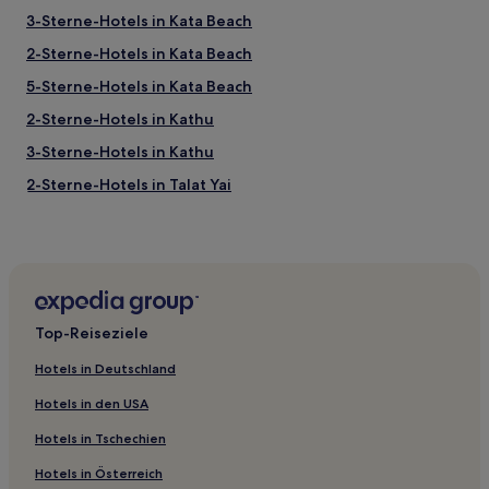
3-Sterne-Hotels in Kata Beach
2-Sterne-Hotels in Kata Beach
5-Sterne-Hotels in Kata Beach
2-Sterne-Hotels in Kathu
3-Sterne-Hotels in Kathu
2-Sterne-Hotels in Talat Yai
3-Sterne-Hotels in Nai Harn
4-Sterne-Hotels in Nai Harn
5-Sterne-Hotels in Banana Beach
4-Sterne-Hotels in Banana Beach
Top-Reiseziele
2-Sterne-Hotels in Banana Beach
Hotels in Deutschland
4-Sterne-Hotels in Rawai
Hotels in den USA
5-Sterne-Hotels in Strand Laem Ka
Hotels in Tschechien
3-Sterne-Hotels in Phuket
Hotels in Österreich
2-Sterne-Hotels in Phuket