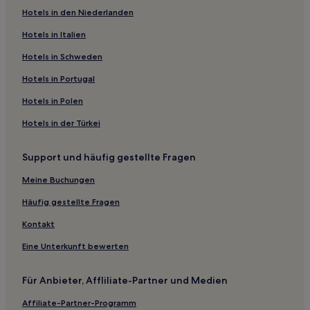
Hotels in den Niederlanden
4-Sterne-Hotels in Phuket
4-Sterne-Hotels in Strand von Kata Noi
Hotels in Italien
5-Sterne-Hotels in Strand von Kata Noi
Hotels in Schweden
5-Sterne-Hotels in Kalim Beach
Hotels in Portugal
4-Sterne-Hotels in Kalim Beach
Hotels in Polen
4-Sterne-Hotels in Chalong
Hotels in der Türkei
2-Sterne-Hotels in Kamala
Support und häufig gestellte Fragen
4-Sterne-Hotels in Hua Beach
4-Sterne-Hotels in Ratsada
Meine Buchungen
5-Sterne-Hotels in Strand Ao Sane
Häufig gestellte Fragen
3-Sterne-Hotels in Strand von Panwa
Kontakt
5-Sterne-Hotels in Strand von Panwa
Eine Unterkunft bewerten
3-Sterne-Hotels in Ko Bon
Für Anbieter, Affliliate-Partner und Medien
3-Sterne-Hotels in Altstadt von Phuket
Affiliate-Partner-Programm
2-Sterne-Hotels in Altstadt von Phuket