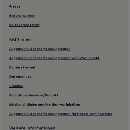
Rawai Hotels
Presse
Karon Hotels
Bei uns werben
Hotels nahe Black Rock Aussichtspunkt
Reiseveranstalter
Nai Harn Hotels
Richtlinien
Hotels nahe Naiharn-See
Allgemeine Geschäftsbedingungen
Hotels nahe Kreisverkehr Karon Beach
Allgemeine Geschäftsbedingungen von FeWo-direkt
Hotels nahe Karon View Point
Hotels nahe Kata Beach
Barrierefreiheit
Hotels nahe Strand von Kata Noi
Datenschutz
Hotels nahe Wat Chalong
Cookies
Hotel-Resorts in Kata
Rechtliche Hinweise/Kontakt
Aparthotels in Kata
Inhaltsrichtlinien und Melden von Inhalten
Gasthäuser in Kata
Allgemeine Geschäftsbedingungen für Hotels.com Rewards
Hostels in Kata
Weitere Informationen
Hotel-Resorts in Rawai