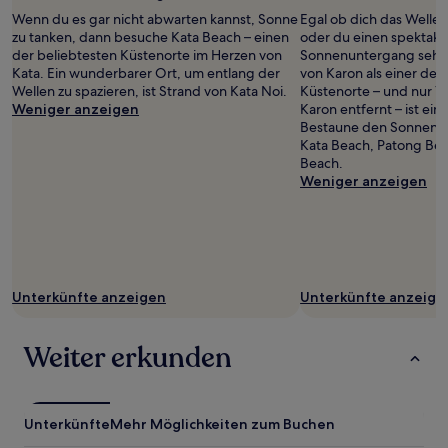
zusätzliche
Wenn du es gar nicht abwarten kannst, Sonne
Egal ob dich das Wellen
Bedingungen
zu tanken, dann besuche Kata Beach – einen
oder du einen spektaku
gelten.
der beliebtesten Küstenorte im Herzen von
Sonnenuntergang sehen
Kata. Ein wunderbarer Ort, um entlang der
von Karon als einer der
Wellen zu spazieren, ist Strand von Kata Noi.
Küstenorte – und nur 1
Weniger anzeigen
Karon entfernt – ist ein
Bestaune den Sonnenu
Kata Beach, Patong Be
Beach.
Weniger anzeigen
Unterkünfte anzeigen
Unterkünfte anzeige
Weiter erkunden
Unterkünfte
Mehr Möglichkeiten zum Buchen