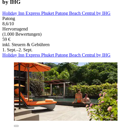
by IHG
Holiday Inn Express Phuket Patong Beach Central by IHG
Patong
8,6/10
Hervorragend
(1.000 Bewertungen)
59 €
inkl. Steuern & Gebühren
1. Sept.–2. Sept.
Holiday Inn Express Phuket Patong Beach Central by IHG