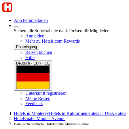
App herunterladen
Sichere dir Sofortrabatte dank Preisen für Mitglieder
Anmelden
Mehr zu Hotels.com Rewards
Posteingang
Reisen buchen
Hilfe
Deutsch · EUR · DE
Unterkunft registrieren
Meine Reisen
Feedback
Hotels in Monterey
Hotels in Kalifornien
Hotels in USA
Hotels
Hotels nahe Munras Avenue
Haustierfreundliche Hotels nahe Munras Avenue