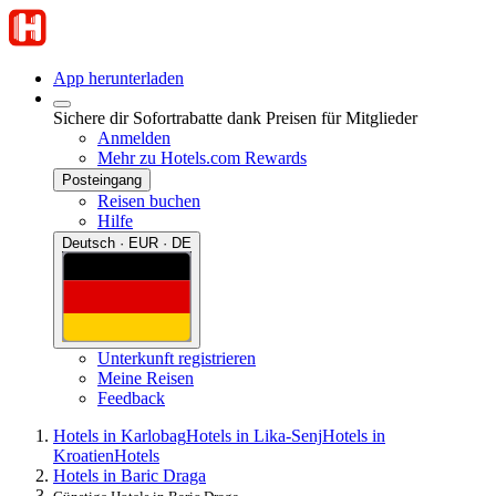
App herunterladen
Sichere dir Sofortrabatte dank Preisen für Mitglieder
Anmelden
Mehr zu Hotels.com Rewards
Posteingang
Reisen buchen
Hilfe
Deutsch · EUR · DE
Unterkunft registrieren
Meine Reisen
Feedback
Hotels in Karlobag
Hotels in Lika-Senj
Hotels in
Kroatien
Hotels
Hotels in Baric Draga