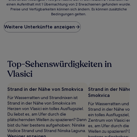
einen Aufenthalt mit 1 Übernachtung von 2 Erwachsenen gefunden wurde.
ist
Preise und Verfügbarkeiten können sich ändern. Es können zusätzliche
der
Bedingungen gelten.
niedrigste
Preis
Weitere Unterkünfte anzeigen
pro
Nacht,
der
in
den
letzten
24 Stunden
Top-Sehenswürdigkeiten in
für
einen
Vlasici
Aufenthalt
mit
1 Übernachtung
Strand in der Nähe von Smokvica
Strand in der Nähe v
von
Smokvica
Für Wasserratten und Strandnixen ist
2 Erwachsenen
Strand in der Nähe von Smokvica im
Für Wasserratten und Stra
gefunden
Herzen von Vlasici ein tolles Ausflugsziel.
Strand in der Nähe von U
wurde.
Du liebst es, am Ufer durch die
ein tolles Ausflugsziel, d
Preise
plätschernden Wellen zu spazieren? Dann
Zentrum von Vlasici entfer
und
bist du hier bestens aufgehoben: Ninske
es, am Ufer durch die pl
Verfügbarkeiten
Vodice Strand und Strand Ninska Laguna.
Wellen zu spazieren? Dann
können
Weniger anzeigen
bestens aufgehoben: Nin
sich