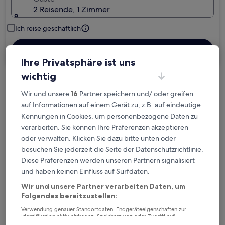
2 Reisende, 1 Zimmer
Ich reise geschäftlich
Suchen
Ihre Privatsphäre ist uns
wichtig
Kostenlose Stornierung bei
Wir und unsere
16
Partner speichern und/ oder greifen
Planänderungen
auf Informationen auf einem Gerät zu, z.B. auf eindeutige
Kennungen in Cookies, um personenbezogene Daten zu
Verdiene Prämien für jede
verarbeiten. Sie können Ihre Präferenzen akzeptieren
wahrgenommene Übernachtung
oder verwalten. Klicken Sie dazu bitte unten oder
besuchen Sie jederzeit die Seite der Datenschutzrichtlinie.
Diese Präferenzen werden unseren Partnern signalisiert
Mehr sparen mit Preisen für Mitglieder
und haben keinen Einfluss auf Surfdaten.
Wir und unsere Partner verarbeiten Daten, um
Folgendes bereitzustellen:
Überprüfe die Preise für diese Daten
Verwendung genauer Standortdaten. Endgeräteeigenschaften zur
Identifikation aktiv abfragen. Speichern von oder Zugriff auf
Informationen auf einem Endgerät. Personalisierte Werbung und