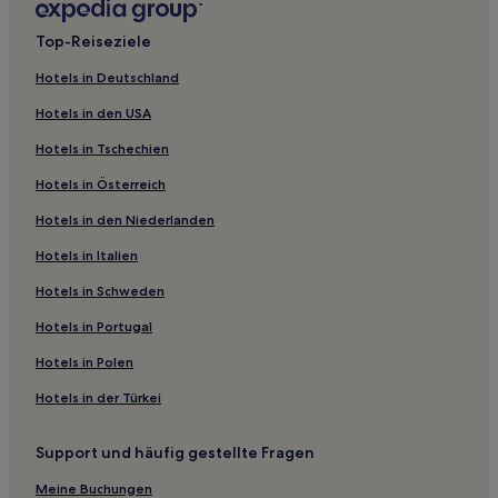
Ferienwohnungen in Seline
Top-Reiseziele
Ferienwohnungen in Vir
Hotels in Deutschland
Ferienwohnungen in Zadar
Hotels in den USA
Gasthäuser in Zadar
Hotels in Tschechien
Villen in Zadar
Hotels in Österreich
2-Sterne-Hotels in Razanac
Hotels in den Niederlanden
2-Sterne-Hotels in Bibinje
Hotels in Italien
4-Sterne-Hotels in Policnik
4-Sterne-Hotels in Strand von Kolovare
Hotels in Schweden
2-Sterne-Hotels in Strand von Kolovare
Hotels in Portugal
4-Sterne-Hotels in Strand von Petrčane
Hotels in Polen
3-Sterne-Hotels in Strand von Šimuni
Hotels in der Türkei
3-Sterne-Hotels in Slivnica
Support und häufig gestellte Fragen
3-Sterne-Hotels in Vir
Meine Buchungen
2-Sterne-Hotels in Vir