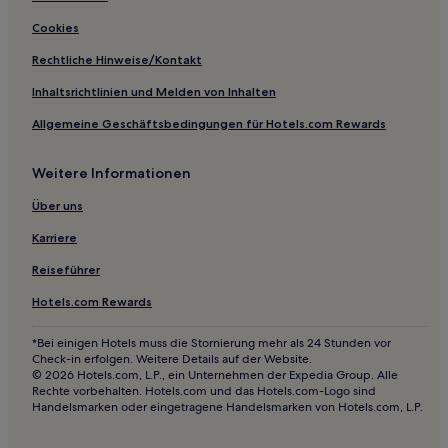
Poljana Hotels
Cookies
Zadar: Hotels
Rechtliche Hinweise/Kontakt
Jasenice Hotels
Inhaltsrichtlinien und Melden von Inhalten
Hotels nahe St.-Nikolaus-Kirche
Allgemeine Geschäftsbedingungen für Hotels.com Rewards
Hotels nahe Volksmuseum von Zadar
Weitere Informationen
Povljana Hotels
Sušica Hotels
Über uns
Vir Hotels
Karriere
Vrsi Hotels
Reiseführer
Privlaka Hotels
Hotels.com Rewards
Bibinje Hotels
*Bei einigen Hotels muss die Stornierung mehr als 24 Stunden vor
Razanac Hotels
Check-in erfolgen. Weitere Details auf der Website.
© 2026 Hotels.com, L.P., ein Unternehmen der Expedia Group. Alle
Posedarje Hotels
Rechte vorbehalten. Hotels.com und das Hotels.com-Logo sind
Handelsmarken oder eingetragene Handelsmarken von Hotels.com, L.P.
Kolan Hotels
Hotels nahe Palast des Generalgouverneurs