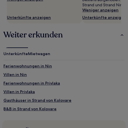
Strand und Strand Ninska
ändern.
Weniger anzeigen
Es
können
Unterkünfte anzeigen
Unterkünfte anzeigen
zusätzliche
Bedingungen
gelten.
Weiter erkunden
Unterkünfte
Mietwagen
Ferienwohnungen in Nin
Villen in Nin
Ferienwohnungen in Privlaka
Villen in Privlaka
Gasthäuser in Strand von Kolovare
B&B in Strand von Kolovare
Ferienwohnungen in Altstadt von Zadar
Gasthäuser in Altstadt von Zadar