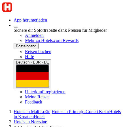
App herunterladen
Sichere dir Sofortrabatte dank Preisen für Mitglieder
Anmelden
Mehr zu Hotels.com Rewards
Posteingang
Reisen buchen
Hilfe
Deutsch · EUR · DE
Unterkunft registrieren
Meine Reisen
Feedback
Hotels in Mali Lošinj
Hotels in Primorje-Gorski Kotar
Hotels
in Kroatien
Hotels
Hotels in Nerezine