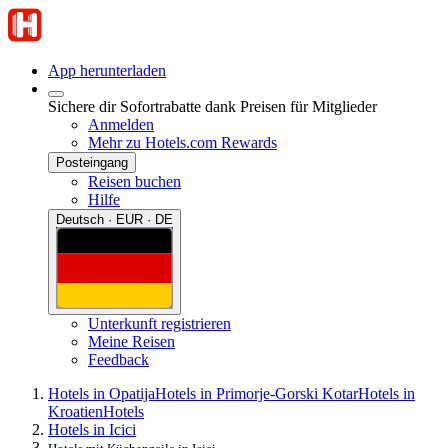
App herunterladen
Sichere dir Sofortrabatte dank Preisen für Mitglieder
Anmelden
Mehr zu Hotels.com Rewards
Posteingang
Reisen buchen
Hilfe
Deutsch · EUR · DE
Unterkunft registrieren
Meine Reisen
Feedback
Hotels in Opatija
Hotels in Primorje-Gorski Kotar
Hotels in
Kroatien
Hotels
Hotels in Icici