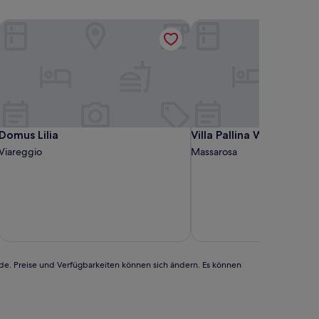
Domus Lilia
Villa Pallina With Pool
Domus Lilia
Villa Pallina With Pool
Domus Lilia
Villa Pallina With Pool
Viareggio
Massarosa
rde. Preise und Verfügbarkeiten können sich ändern. Es können