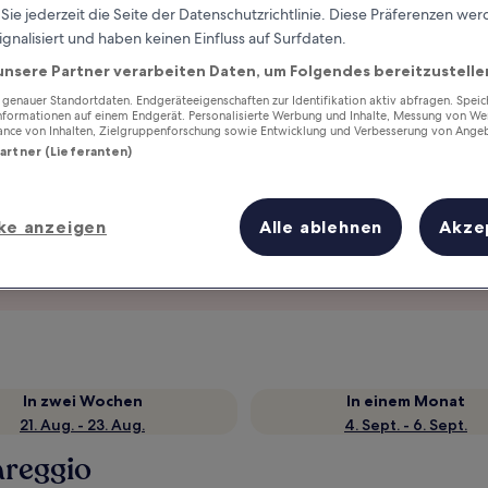
ie jederzeit die Seite der Datenschutzrichtlinie. Diese Präferenzen we
ignalisiert und haben keinen Einfluss auf Surfdaten.
unsere Partner verarbeiten Daten, um Folgendes bereitzustelle
enauer Standortdaten. Endgeräteeigenschaften zur Identifikation aktiv abfragen. Spei
Informationen auf einem Endgerät. Personalisierte Werbung und Inhalte, Messung von We
ance von Inhalten, Zielgruppenforschung sowie Entwicklung und Verbesserung von Ange
Partner (Lieferanten)
ke anzeigen
Alle ablehnen
Akze
Verdiene Prämien für jede
wahrgenommene Übernachtung
In zwei Wochen
In einem Monat
21. Aug. - 23. Aug.
4. Sept. - 6. Sept.
areggio