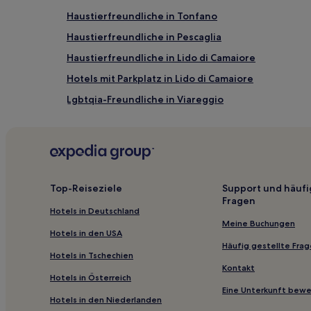
Haustierfreundliche in Tonfano
Flughafen Galileo Galilei (PSA), 22,1 km vom Zentrum
Haustierfreundliche in Pescaglia
Haustierfreundliche in Lido di Camaiore
Hotels mit Parkplatz in Lido di Camaiore
Lgbtqia-Freundliche in Viareggio
Hotels mit Parkplatz in Marina di Massa
Haustierfreundliche in Camaiore
Familien in Camaiore
Familien in Massarosa
Top-Reiseziele
Support und häufi
Fragen
Hotels mit inbegriffenem Frühstück in Ronchi
Hotels in Deutschland
Haustierfreundliche in Torre del Lago Puccini
Meine Buchungen
Hotels in den USA
Luxus in Massa
Häufig gestellte Fra
Hotels in Tschechien
Hotels mit inbegriffenem Frühstück in Massa
Kontakt
Hotels in Österreich
Familien in Marina di Pietrasanta
Eine Unterkunft bew
Hotels in den Niederlanden
Business in Forte dei Marmi