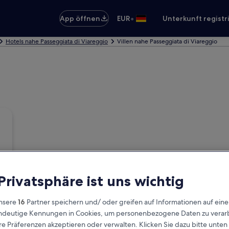
•
App öffnen
EUR
Unterkunft registr
Hotels nahe Passeggiata di Viareggio
Villen nahe Passeggiata di Viareggio
 Privatsphäre ist uns wichtig
nsere
16
Partner speichern und/ oder greifen auf Informationen auf ein
eindeutige Kennungen in Cookies, um personenbezogene Daten zu verarb
e Präferenzen akzeptieren oder verwalten. Klicken Sie dazu bitte unten