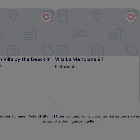
Villa by the Beach in Marina di Piet
Villa La Meridiana 8 1
Villa by the Beach in Marina di Piet
Villa La Meridiana 8 1
 Villa by the Beach in
Villa La Meridiana 8 1
et
Pietrasanta
24 Stunden für einen Aufenthalt mit 1 Übernachtung von 2 Erwachsenen gefunden wu
zusätzliche Bedingungen gelten.