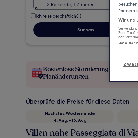
besuchen S
2 Reisende, 1 Zimmer
Partnern s
Ich reise geschäftlich
Wir und 
Verwendung g
Suchen
Zugriff auf 
der Perform
Liste der 
Zwec
Kostenlose Stornierung bei
Planänderungen
Überprüfe die Preise für diese Daten
Nächstes Wochenende
14. Aug. - 16. Aug.
Villen nahe Passeggiata di Vi