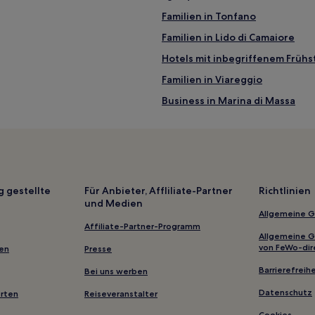
Familien in Tonfano
 von Viareggio entfernt
Familien in Lido di Camaiore
Hotels mit inbegriffenem Frühst
Familien in Viareggio
Business in Marina di Massa
Familien in Marina di Massa
Hotels mit Fitnessbereich in Ca
Lgbtqia-Freundliche in Camaior
Haustierfreundliche in Massaro
g gestellte
Für Anbieter, Affliliate-Partner
Richtlinien
und Medien
Hotels mit Parkplatz in Torre de
Allgemeine 
Haustierfreundliche in Massa
Affiliate-Partner-Programm
Allgemeine 
Familien in Massa
von FeWo-dir
gen
Presse
Luxus in Marina di Pietrasanta
Barrierefreihe
Bei uns werben
Familien in Forte dei Marmi
Datenschutz
erten
Reiseveranstalter
Haustierfreundliche in Forte de
Cookies