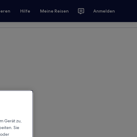
ieren
Hilfe
Meine Reisen
Anmelden
em Gerät zu,
eiten. Sie
 oder