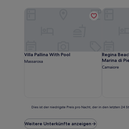
Villa Pallina With Pool
Regina Beach 
Villa Pallina With Pool
Regina Beach 
Villa Pallina With Pool
Regina Beach
Marina di Pi
Massarosa
Camaiore
Dies
Dies ist der niedrigste Preis pro Nacht, der in den letzten 
ist
der
niedrigste
Weitere Unterkünfte anzeigen
Preis