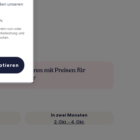
rden unseren
n:
chern von oder
rbeleistung und
boten.
ptieren
Mehr sparen mit Preisen für
Mitglieder
In zwei Monaten
2. Okt. - 4. Okt.