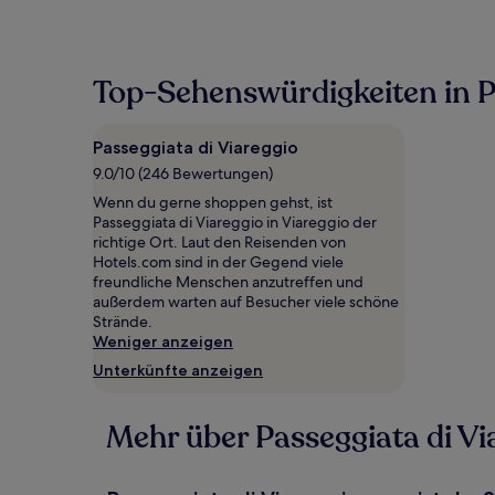
pro
Nacht,
der
in
Top-Sehenswürdigkeiten in P
den
letzten
24 Stunden
Passeggiata di Viareggio
für
9.0/10 (246 Bewertungen)
einen
Aufenthalt
Wenn du gerne shoppen gehst, ist
mit
Passeggiata di Viareggio in Viareggio der
1 Übernachtung
richtige Ort. Laut den Reisenden von
von
Hotels.com sind in der Gegend viele
2 Erwachsenen
freundliche Menschen anzutreffen und
gefunden
außerdem warten auf Besucher viele schöne
wurde.
Strände.
Preise
Weniger anzeigen
und
Unterkünfte anzeigen
Verfügbarkeiten
können
sich
Mehr über Passeggiata di Vi
ändern.
Es
können
zusätzliche