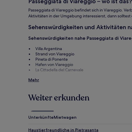
Passeggiata di Viareggio – wo ist das?
Bedingungen
gelten.
Passeggiata di Viareggio befindet sich in Viareggio. V
Aktivitäten in der Umgebung interessierst, dann solltest 
Sehenswürdigkeiten und Aktivitäten n
Sehenswürdigkeiten nahe Passeggiata di Viare
Villa Argentina
Strand von Viareggio
Pineta di Ponente
Hafen von Viareggio
La Cittadella del Carnevale
Aktivitäten nahe Passeggiata di Viareggio
Mehr
Pontile di Lido di Camaiore
Villa Puccini
Weiter erkunden
Festung Forte dei Marmi
Villa Paolina
Parco Giochi Bim Bum Bam
Unterkünfte
Mietwagen
Passeggiata di Viareggio: Anreise
Haustierfreundliche in Pietrasanta
Flüge nach Viareggio