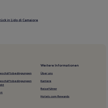
ück in Lido di Camaiore
maiore
e
sa
Weitere Informationen
l Lago Puccini
Geschäftsbedingungen
Über uns
Geschäftsbedingungen
Karriere
ekt
Reiseführer
it
Hotels.com Rewards
i Marmi