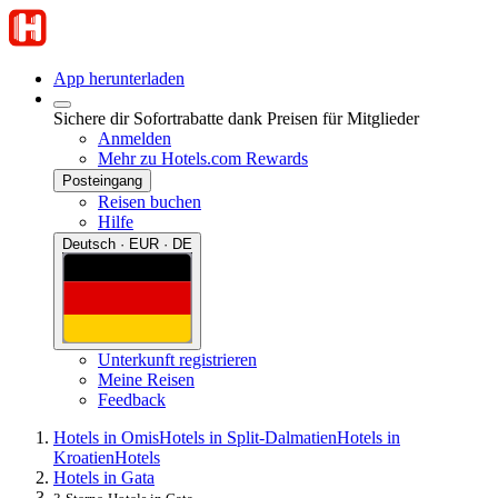
App herunterladen
Sichere dir Sofortrabatte dank Preisen für Mitglieder
Anmelden
Mehr zu Hotels.com Rewards
Posteingang
Reisen buchen
Hilfe
Deutsch · EUR · DE
Unterkunft registrieren
Meine Reisen
Feedback
Hotels in Omis
Hotels in Split-Dalmatien
Hotels in
Kroatien
Hotels
Hotels in Gata