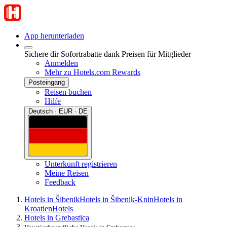
App herunterladen
Sichere dir Sofortrabatte dank Preisen für Mitglieder
Anmelden
Mehr zu Hotels.com Rewards
Posteingang
Reisen buchen
Hilfe
Deutsch · EUR · DE
Unterkunft registrieren
Meine Reisen
Feedback
Hotels in Šibenik
Hotels in Šibenik-Knin
Hotels in
Kroatien
Hotels
Hotels in Grebastica