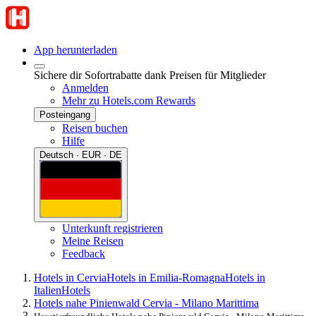
App herunterladen
Sichere dir Sofortrabatte dank Preisen für Mitglieder
Anmelden
Mehr zu Hotels.com Rewards
Posteingang
Reisen buchen
Hilfe
Deutsch · EUR · DE
Unterkunft registrieren
Meine Reisen
Feedback
Hotels in Cervia
Hotels in Emilia-Romagna
Hotels in
Italien
Hotels
Hotels nahe Pinienwald Cervia - Milano Marittima