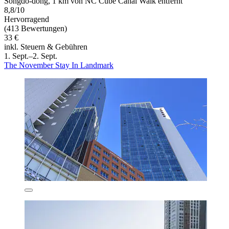
Songdo-dong, 1 km von NC Cube Canal Walk entfernt
8,8/10
Hervorragend
(413 Bewertungen)
33 €
inkl. Steuern & Gebühren
1. Sept.–2. Sept.
The November Stay In Landmark