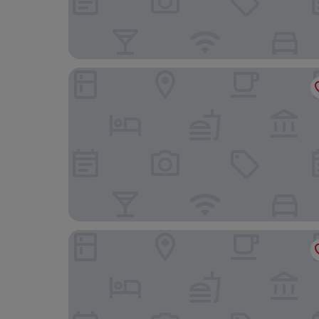
Achinos - Kalamata Mediterranean Suites
The Mansion