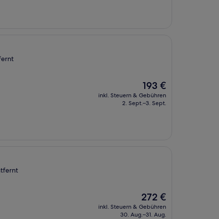
fernt
Der
193 €
Preis
inkl. Steuern & Gebühren
beträgt
2. Sept.–3. Sept.
193 €
tfernt
Der
272 €
Preis
inkl. Steuern & Gebühren
beträgt
30. Aug.–31. Aug.