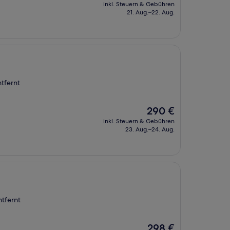
Preis
inkl. Steuern & Gebühren
beträgt
21. Aug.–22. Aug.
194 €
tfernt
Der
290 €
Preis
inkl. Steuern & Gebühren
beträgt
23. Aug.–24. Aug.
290 €
tfernt
Der
298 €