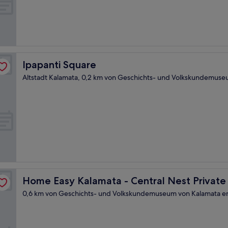
(3
Bewertungen)
Ipapanti Square
Ipapanti Square
Altstadt Kalamata, 0,2 km von Geschichts- und Volkskundemuse
ing
Home Easy Kalamata - Central Nest Private Parking
Home Easy Kalamata - Central Nest Private
0,6 km von Geschichts- und Volkskundemuseum von Kalamata en