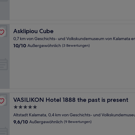
Bewertungen)
Asklipiou Cube
Asklipiou Cube
0,7 km von Geschichts- und Volkskundemuseum von Kalamata en
10.0
10/10
Außergewöhnlich
(3 Bewertungen)
von
10,
Außergewöhnlich,
(3
Bewertungen)
VASILIKON Hotel 1888 the past is present
VASILIKON Hotel 1888 the past is present
5.0-
Sterne-
Altstadt Kalamata, 0,4 km von Geschichts- und Volkskundemuse
Unterkunft
9.6
9,6/10
Außergewöhnlich
(9 Bewertungen)
von
10,