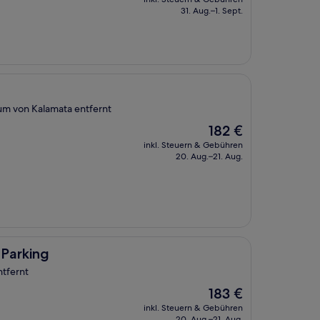
beträgt
31. Aug.–1. Sept.
285 €
um von Kalamata entfernt
Der
182 €
Preis
inkl. Steuern & Gebühren
beträgt
20. Aug.–21. Aug.
182 €
 Parking
tfernt
Der
183 €
Preis
inkl. Steuern & Gebühren
beträgt
20. Aug.–21. Aug.