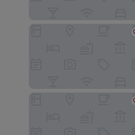
Asklipiou Cube
VASILIKON Hotel 1888 the past is present