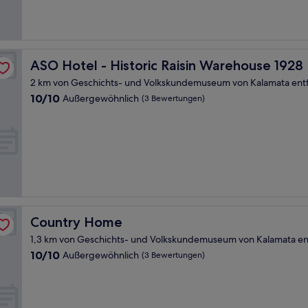
Bewertungen)
ASO Hotel - Historic Raisin Warehouse 1928
ASO Hotel - Historic Raisin Warehouse 1928
2 km von Geschichts- und Volkskundemuseum von Kalamata ent
10.0
10/10
Außergewöhnlich
(3 Bewertungen)
von
10,
Außergewöhnlich,
(3
Bewertungen)
Country Home
Country Home
1,3 km von Geschichts- und Volkskundemuseum von Kalamata en
10.0
10/10
Außergewöhnlich
(3 Bewertungen)
von
10,
Außergewöhnlich,
(3