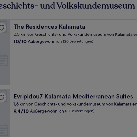
Geschichts- und Volkskundemuseum
The Residences Kalamata
The Residences Kalamata
0,5 km von Geschichts- und Volkskundemuseum von Kalamata en
10.0
10/10
Außergewöhnlich
(26 Bewertungen)
von
10,
Außergewöhnlich,
(26
Bewertungen)
Evripidou7 Kalamata Mediterranean Suites
Evripidou7 Kalamata Mediterranean Suites
1,6 km von Geschichts- und Volkskundemuseum von Kalamata en
9.4
9,4/10
Außergewöhnlich
(31 Bewertungen)
von
10,
Außergewöhnlich,
(31