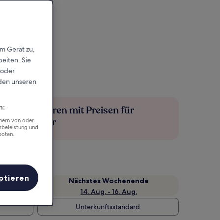
em Gerät zu,
eiten. Sie
 oder
rden unseren
n:
Mehr sparen mit Preisen für
Mitglieder
chern von oder
rbeleistung und
boten.
ptieren
Nächstes Wochenende
14. Aug. - 16. Aug.
Unterkunftsstandard