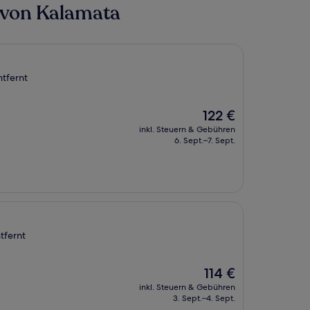
 von Kalamata
tfernt
Der
122 €
Preis
inkl. Steuern & Gebühren
beträgt
6. Sept.–7. Sept.
122 €
tfernt
Der
114 €
Preis
inkl. Steuern & Gebühren
beträgt
3. Sept.–4. Sept.
114 €