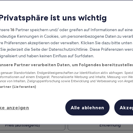
 Privatsphäre ist uns wichtig
nsere
16
Partner speichern und/ oder greifen auf Informationen auf ein
eindeutige Kennungen in Cookies, um personenbezogene Daten zu verarb
e Präferenzen akzeptieren oder verwalten. Klicken Sie dazu bitte unten
ie jederzeit die Seite der Datenschutzrichtlinie. Diese Präferenzen we
ignalisiert und haben keinen Einfluss auf Surfdaten.
unsere Partner verarbeiten Daten, um Folgendes bereitzustelle
Verdiene Prämien für jede
wahrgenommene Übernachtung
enauer Standortdaten. Endgeräteeigenschaften zur Identifikation aktiv abfragen. Spei
Informationen auf einem Endgerät. Personalisierte Werbung und Inhalte, Messung von We
ance von Inhalten, Zielgruppenforschung sowie Entwicklung und Verbesserung von Ange
Partner (Lieferanten)
ke anzeigen
Alle ablehnen
Akze
Morgen
Dieses Wochenende
7. Aug. - 8. Aug.
7. Aug. - 9. Aug.
Preis (aufsteigend)
Entfernung