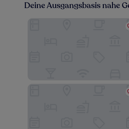
Deine Ausgangsbasis nahe 
The Residences Kalamata
Evripidou7 Kalamata Mediterranean Suites