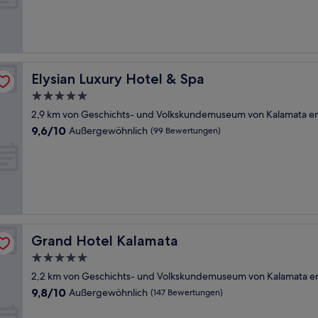
Außergewöhnlich,
(9
Bewertungen)
Elysian Luxury Hotel & Spa
Elysian Luxury Hotel & Spa
5.0-
Sterne-
2,9 km von Geschichts- und Volkskundemuseum von Kalamata en
Unterkunft
9.6
9,6/10
Außergewöhnlich
(99 Bewertungen)
von
10,
Außergewöhnlich,
(99
Bewertungen)
Grand Hotel Kalamata
Grand Hotel Kalamata
5.0-
Sterne-
2,2 km von Geschichts- und Volkskundemuseum von Kalamata en
Unterkunft
9.8
9,8/10
Außergewöhnlich
(147 Bewertungen)
von
10,