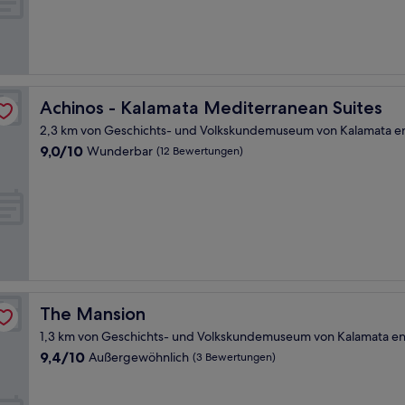
Außergewöhnlich,
(147
Bewertungen)
Achinos - Kalamata Mediterranean Suites
Achinos - Kalamata Mediterranean Suites
2,3 km von Geschichts- und Volkskundemuseum von Kalamata en
9.0
9,0/10
Wunderbar
(12 Bewertungen)
von
10,
Wunderbar,
(12
Bewertungen)
The Mansion
The Mansion
1,3 km von Geschichts- und Volkskundemuseum von Kalamata en
9.4
9,4/10
Außergewöhnlich
(3 Bewertungen)
von
10,
Außergewöhnlich,