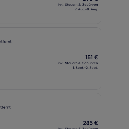
Preis
inkl. Steuern & Gebühren
beträgt
7. Aug.–8. Aug.
298 €
tfernt
Der
151 €
Preis
inkl. Steuern & Gebühren
beträgt
1. Sept.–2. Sept.
151 €
tfernt
Der
285 €
Preis
inkl. Steuern & Gebühren