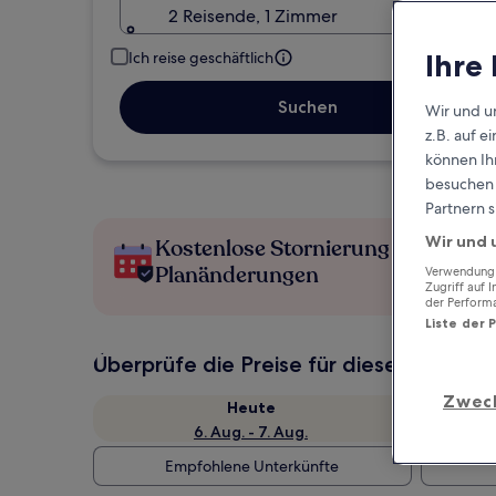
2 Reisende, 1 Zimmer
Ihre
Ich reise geschäftlich
Suchen
Wir und u
z.B. auf 
können Ihr
besuchen S
Partnern s
Wir und 
Kostenlose Stornierung bei
Planänderungen
Verwendung g
Zugriff auf 
der Perform
Liste der 
Überprüfe die Preise für diese Daten
Zwec
Heute
6. Aug. - 7. Aug.
Empfohlene Unterkünfte