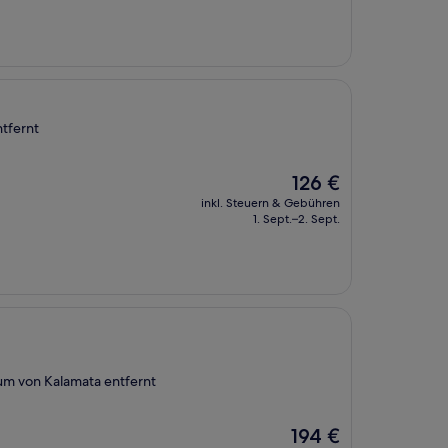
272 €
tfernt
Der
126 €
Preis
inkl. Steuern & Gebühren
beträgt
1. Sept.–2. Sept.
126 €
um von Kalamata entfernt
Der
194 €