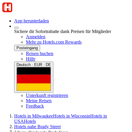
App herunterladen
Sichere dir Sofortrabatte dank Preisen für Mitglieder
Anmelden
Mehr zu Hotels.com Rewards
Posteingang
Reisen buchen
Hilfe
Deutsch · EUR · DE
Unterkunft registrieren
Meine Reisen
Feedback
Hotels in Milwaukee
Hotels in Wisconsin
Hotels in
USA
Hotels
Hotels nahe Brady Street