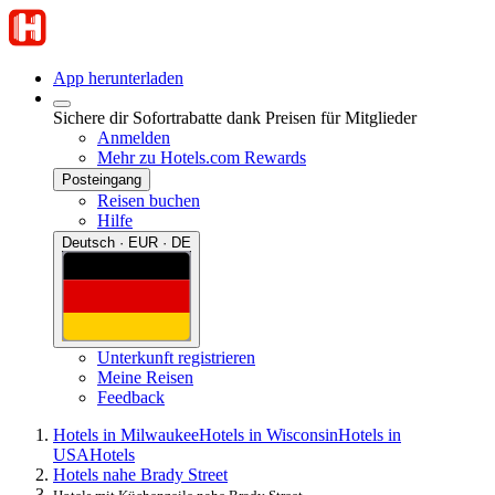
App herunterladen
Sichere dir Sofortrabatte dank Preisen für Mitglieder
Anmelden
Mehr zu Hotels.com Rewards
Posteingang
Reisen buchen
Hilfe
Deutsch · EUR · DE
Unterkunft registrieren
Meine Reisen
Feedback
Hotels in Milwaukee
Hotels in Wisconsin
Hotels in
USA
Hotels
Hotels nahe Brady Street