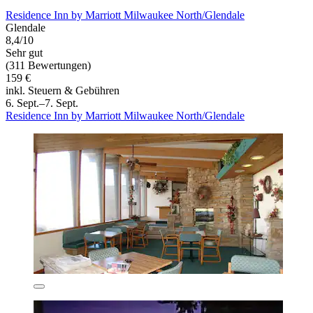
Residence Inn by Marriott Milwaukee North/Glendale
Glendale
8,4/10
Sehr gut
(311 Bewertungen)
159 €
inkl. Steuern & Gebühren
6. Sept.–7. Sept.
Residence Inn by Marriott Milwaukee North/Glendale