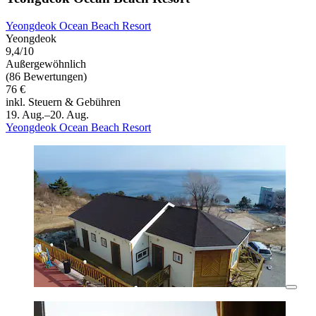
Yeongdeok Ocean Beach Resort
Yeongdeok
9,4/10
Außergewöhnlich
(86 Bewertungen)
76 €
inkl. Steuern & Gebühren
19. Aug.–20. Aug.
Yeongdeok Ocean Beach Resort