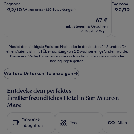
Sterne-
Sterne-
Cagnona
Cagnona
Unterkunft
Unterkunf
9.2
9.2
9,2/10
9,2/10
Wunderbar
W
(29 Bewertungen)
von
von
Der
67 €
10,
10,
Preis
Wunderbar,
Wunderba
inkl. Steuern & Gebühren
beträgt
(29
(25
6. Sept.–7. Sept.
67 €
Bewertungen)
Bewertun
Dies
Dies ist der niedrigste Preis pro Nacht, der in den letzten 24 Stunden für
einen Aufenthalt mit 1 Übernachtung von 2 Erwachsenen gefunden wurde.
ist
Preise und Verfügbarkeiten können sich ändern. Es können zusätzliche
der
Bedingungen gelten.
niedrigste
Preis
Weitere Unterkünfte anzeigen
pro
Nacht,
der
Entdecke dein perfektes
in
den
familienfreundliches Hotel in San Mauro a
letzten
Mare
24 Stunden
für
einen
Frühstück
Aufenthalt
Pool
All-inclu
inbegriffen
mit
1 Übernachtung