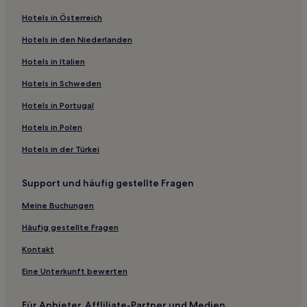
Ferienwohnungen in Viale Amerigo Vespucci
Hotels in Österreich
Gasthöfe in Milano Marittima
Hotels in den Niederlanden
Ferienwohnungen in Viale Dante
Hotels in Italien
Gasthäuser in Rimini
Gasthöfe in Rimini
Hotels in Schweden
Ferienwohnungen in Viale Regina Elena
Hotels in Portugal
Haustierfreundliche in Gatteo
Hotels in Polen
Familien in Gatteo
Hotels in der Türkei
Hotels mit Pool in Gatteo
Support und häufig gestellte Fragen
Hotels mit Parkplatz in Pinarella
Meine Buchungen
Hotels mit Pool in Pinarella
Haustierfreundliche in Santarcangelo di Romagna
Häufig gestellte Fragen
Hotels mit Parkplatz in Santarcangelo di Romagna
Kontakt
Lgbtqia-Freundliche in Cesenatico
Eine Unterkunft bewerten
Hotels mit Wellnessbereich in Cesenatico
Für Anbieter, Affliliate-Partner und Medien