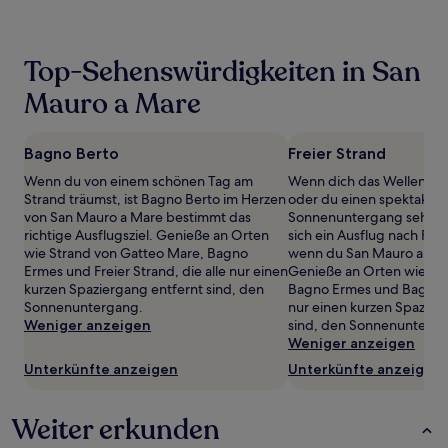
von
2 Erwachsenen
gefunden
Top-Sehenswürdigkeiten in San
wurde.
Preise
Mauro a Mare
und
Verfügbarkeiten
können
Bagno Berto
Freier Strand
sich
ändern.
Wenn du von einem schönen Tag am
Wenn dich das Wellenraus
Es
Strand träumst, ist Bagno Berto im Herzen
oder du einen spektakulä
können
von San Mauro a Mare bestimmt das
Sonnenuntergang sehen m
zusätzliche
richtige Ausflugsziel. Genieße an Orten
sich ein Ausflug nach Frei
Bedingungen
wie Strand von Gatteo Mare, Bagno
wenn du San Mauro a Mar
gelten.
Ermes und Freier Strand, die alle nur einen
Genieße an Orten wie Bag
kurzen Spaziergang entfernt sind, den
Bagno Ermes und Bagno Be
Sonnenuntergang.
nur einen kurzen Spazier
Weniger anzeigen
sind, den Sonnenunterga
Weniger anzeigen
Unterkünfte anzeigen
Unterkünfte anzeigen
Weiter erkunden