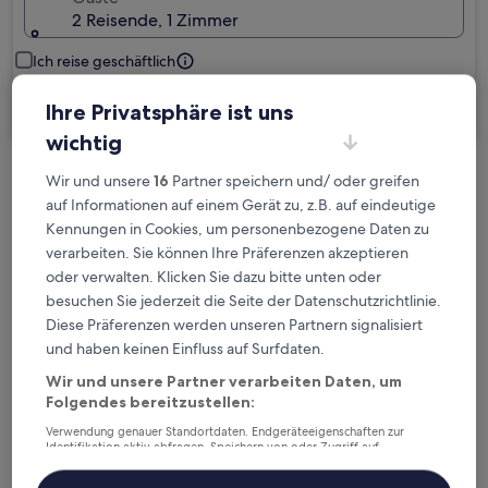
2 Reisende, 1 Zimmer
Ich reise geschäftlich
Suchen
Ihre Privatsphäre ist uns
wichtig
Wir und unsere
16
Partner speichern und/ oder greifen
Kostenlose Stornierung bei
auf Informationen auf einem Gerät zu, z.B. auf eindeutige
Planänderungen
Kennungen in Cookies, um personenbezogene Daten zu
verarbeiten. Sie können Ihre Präferenzen akzeptieren
Verdiene Prämien für jede
oder verwalten. Klicken Sie dazu bitte unten oder
wahrgenommene Übernachtung
besuchen Sie jederzeit die Seite der Datenschutzrichtlinie.
Diese Präferenzen werden unseren Partnern signalisiert
und haben keinen Einfluss auf Surfdaten.
Mehr sparen mit Preisen für Mitglieder
Wir und unsere Partner verarbeiten Daten, um
Folgendes bereitzustellen:
Verwendung genauer Standortdaten. Endgeräteeigenschaften zur
Überprüfe die Preise für diese Daten
Identifikation aktiv abfragen. Speichern von oder Zugriff auf
Informationen auf einem Endgerät. Personalisierte Werbung und
Inhalte, Messung von Werbeleistung und der Performance von Inhalten,