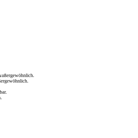
 Außergewöhnlich.
ßergewöhnlich.
.
bar.
.