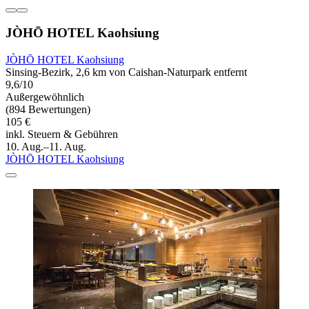
JÒHŌ HOTEL Kaohsiung
JÒHŌ HOTEL Kaohsiung
Sinsing-Bezirk, 2,6 km von Caishan-Naturpark entfernt
9,6/10
Außergewöhnlich
(894 Bewertungen)
105 €
inkl. Steuern & Gebühren
10. Aug.–11. Aug.
JÒHŌ HOTEL Kaohsiung