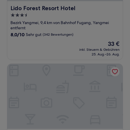
Lido Forest Resort Hotel
Lido Forest Resort Hotel
3.5-
Sterne-
Bezirk Yangmei, 9,4 km von Bahnhof Fugang, Yangmei
Unterkunft
entfernt
8.0
8,0/10
Sehr gut
(342 Bewertungen)
von
Der
33 €
10,
Preis
Sehr
inkl. Steuern & Gebühren
beträgt
25. Aug.–26. Aug.
gut,
33 €
(342
Bewertungen)
Good Night Hotel