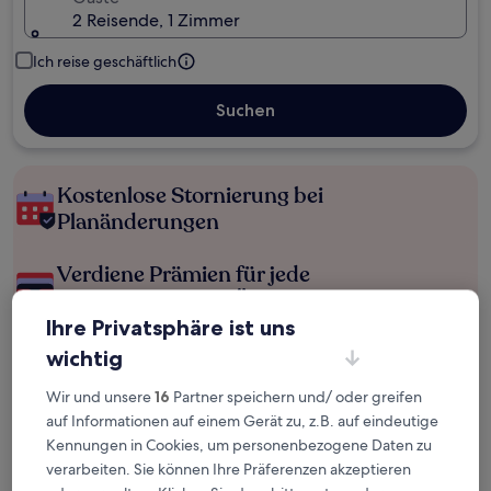
2 Reisende, 1 Zimmer
Ich reise geschäftlich
Suchen
Kostenlose Stornierung bei
Planänderungen
Verdiene Prämien für jede
wahrgenommene Übernachtung
Ihre Privatsphäre ist uns
wichtig
Mehr sparen mit Preisen für Mitglieder
Wir und unsere
16
Partner speichern und/ oder greifen
auf Informationen auf einem Gerät zu, z.B. auf eindeutige
Kennungen in Cookies, um personenbezogene Daten zu
Überprüfe die Preise für diese Daten
verarbeiten. Sie können Ihre Präferenzen akzeptieren