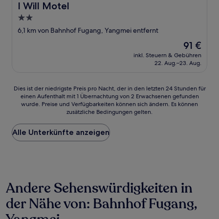
I Will Motel
I Will Motel
2.0-
Sterne-
6,1 km von Bahnhof Fugang, Yangmei entfernt
Unterkunft
Der
91 €
Preis
inkl. Steuern & Gebühren
beträgt
22. Aug.–23. Aug.
91 €
Dies
Dies ist der niedrigste Preis pro Nacht, der in den letzten 24 Stunden für
einen Aufenthalt mit 1 Übernachtung von 2 Erwachsenen gefunden
ist
wurde. Preise und Verfügbarkeiten können sich ändern. Es können
der
zusätzliche Bedingungen gelten.
niedrigste
Preis
Alle Unterkünfte anzeigen
pro
Nacht,
der
in
den
letzten
Andere Sehenswürdigkeiten in
24 Stunden
für
der Nähe von: Bahnhof Fugang,
einen
Aufenthalt