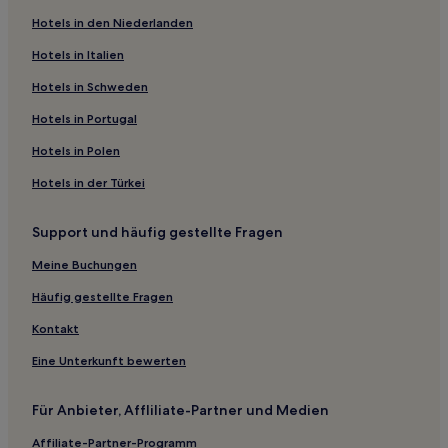
Haustierfreundliche in Taipeh
Hotels in den Niederlanden
Business nahe Heping Island Park
Hotels in Italien
Hotels mit Küchenzeile nahe Heping Island Park
Hotels in Schweden
Günstige nahe Heping Island Park
Hotels in Portugal
Hotels mit Parkplatz in Xinzhuang
Hotels in Polen
Familien nahe Wufenpu Clothing Street
Hotels in der Türkei
Hotels mit inbegriffenem Frühstück in Jiufen
Familien in Jiufen
Support und häufig gestellte Fragen
Günstige in Bezirk Zhongli
Meine Buchungen
Hotels mit inbegriffenem Frühstück in Neu-Taipeh
Häufig gestellte Fragen
Hotels mit Shoppingmöglichkeit in Neu-Taipeh
Kontakt
Boutique- in Neu-Taipeh
Eine Unterkunft bewerten
Lgbtqia-Freundliche in Neu-Taipeh
Hotels mit Fitnessbereich in Neu-Taipeh
Für Anbieter, Affliliate-Partner und Medien
Familien in Neu-Taipeh
Affiliate-Partner-Programm