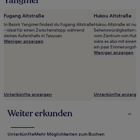
Yangmei
mit
1 Übernachtung
von
Fugang Altstraße
Hukou Altstraße
2 Erwachsenen
gefunden
In Bezirk Yangmei findest du Fugang Altstraße
Hukou Altstraße ist nur 
wurde.
– ideal für einen Zwischenstopp während
Sehenswürdigkeiten de
Preise
deines Aufenthalts in Taoyuan.
vom Zentrum von Hukou 
und
Weniger anzeigen
wäre es also mit einem 
Verfügbarkeiten
ein paar Erinnerungsfot
können
Weniger anzeigen
sich
ändern.
Es
können
zusätzliche
Bedingungen
gelten.
Unterkünfte anzeigen
Unterkünfte anzeige
Weiter erkunden
Unterkünfte
Mehr Möglichkeiten zum Buchen