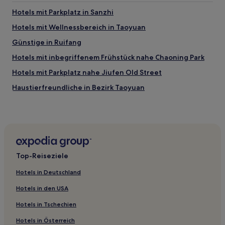
Hotels mit Parkplatz in Sanzhi
Hotels mit Wellnessbereich in Taoyuan
Günstige in Ruifang
Hotels mit inbegriffenem Frühstück nahe Chaoning Park
Hotels mit Parkplatz nahe Jiufen Old Street
Haustierfreundliche in Bezirk Taoyuan
Luxus nahe Daxi Old Street
Luxus in Wanhua
Günstige in Stadtzentrum von Keelung
Hotels mit Parkplatz in Stadtzentrum von Keelung
Top-Reiseziele
Hotels mit inbegriffenem Frühstück nahe Jinbaoli Old
Street
Hotels in Deutschland
Lgbtqia-Freundliche in Taipeh
Hotels in den USA
Hotels mit Parkplatz in Taipeh
Hotels in Tschechien
Familien in Taipeh
Hotels in Österreich