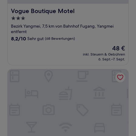
Vogue Boutique Motel
Vogue Boutique Motel
3.0-
Sterne-
Bezirk Yangmei, 7,5 km von Bahnhof Fugang, Yangmei
Unterkunft
entfernt
8.2
8,2/10
Sehr gut
(68 Bewertungen)
von
Der
48 €
10,
Preis
Sehr
inkl. Steuern & Gebühren
beträgt
6. Sept.–7. Sept.
gut,
48 €
(68
Bewertungen)
Lido Forest Resort Hotel