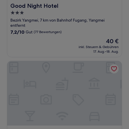
Good Night Hotel
Good Night Hotel
3.0-
Sterne-
Bezirk Yangmei, 7 km von Bahnhof Fugang, Yangmei
Unterkunft
entfernt
7.2
7,2/10
Gut
(77 Bewertungen)
von
Der
40 €
10,
Preis
Gut,
inkl. Steuern & Gebühren
beträgt
17. Aug.–18. Aug.
(77
40 €
Bewertungen)
I Will Motel