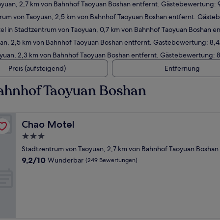
oyuan, 2,7 km von Bahnhof Taoyuan Boshan entfernt. Gästebewertung:
rum von Taoyuan, 2,5 km von Bahnhof Taoyuan Boshan entfernt. Gästeb
l in Stadtzentrum von Taoyuan, 0,7 km von Bahnhof Taoyuan Boshan en
an, 2,5 km von Bahnhof Taoyuan Boshan entfernt. Gästebewertung: 8,4
yuan, 2,3 km von Bahnhof Taoyuan Boshan entfernt. Gästebewertung: 8
Preis (aufsteigend)
Entfernung
Bahnhof Taoyuan Boshan
Chao Motel
Chao Motel
3.0-
Sterne-
Stadtzentrum von Taoyuan, 2,7 km von Bahnhof Taoyuan Boshan 
Unterkunft
9.2
9,2/10
Wunderbar
(249 Bewertungen)
von
10,
Wunderbar,
(249
Bewertungen)