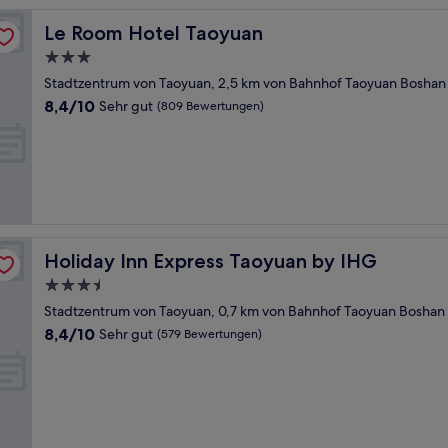
Le Room Hotel Taoyuan
Le Room Hotel Taoyuan
3.0-
Sterne-
Stadtzentrum von Taoyuan, 2,5 km von Bahnhof Taoyuan Boshan 
Unterkunft
8.4
8,4/10
Sehr gut
(809 Bewertungen)
von
10,
Sehr
gut,
(809
Bewertungen)
Holiday Inn Express Taoyuan by IHG
Holiday Inn Express Taoyuan by IHG
3.5-
Sterne-
Stadtzentrum von Taoyuan, 0,7 km von Bahnhof Taoyuan Boshan 
Unterkunft
8.4
8,4/10
Sehr gut
(579 Bewertungen)
von
10,
Sehr
gut,
(579
Bewertungen)