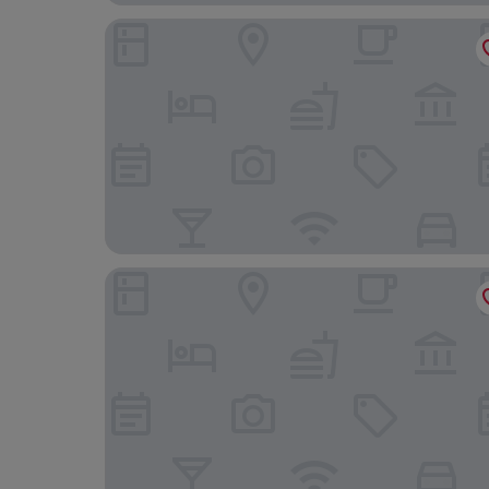
191 Hotel
King Motel