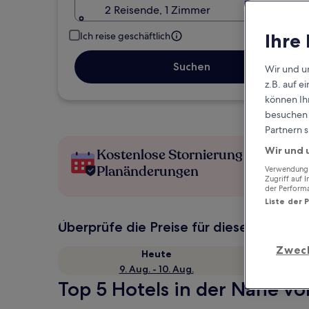
2 Reisende, 1 Zimmer
Ihre
Ich reise geschäftlich
Suchen
Wir und u
z.B. auf 
können Ihr
besuchen S
Partnern s
Wir und 
Kostenlose Stornierung bei
Planänderungen
Verwendung g
Zugriff auf 
der Perform
Liste der 
Überprüfe die Preise für diese Daten
Zwec
Heute
9. Aug. - 10. Aug.
Top 5 Hotels in der Nähe v