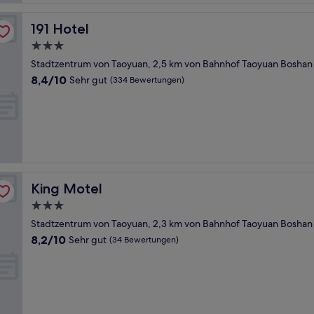
191 Hotel
191 Hotel
3.0-
Sterne-
Stadtzentrum von Taoyuan, 2,5 km von Bahnhof Taoyuan Boshan 
Unterkunft
8.4
8,4/10
Sehr gut
(334 Bewertungen)
von
10,
Sehr
gut,
(334
Bewertungen)
King Motel
King Motel
3.0-
Sterne-
Stadtzentrum von Taoyuan, 2,3 km von Bahnhof Taoyuan Boshan 
Unterkunft
8.2
8,2/10
Sehr gut
(34 Bewertungen)
von
10,
Sehr
gut,
(34