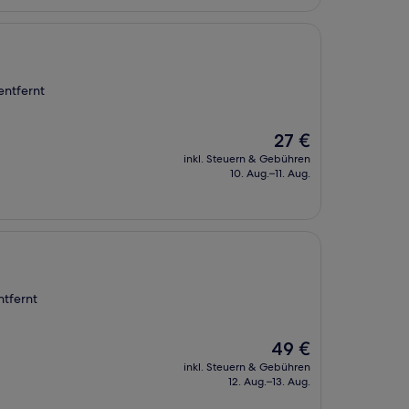
entfernt
Der
27 €
Preis
inkl. Steuern & Gebühren
beträgt
10. Aug.–11. Aug.
27 €
ntfernt
Der
49 €
Preis
inkl. Steuern & Gebühren
beträgt
12. Aug.–13. Aug.
49 €