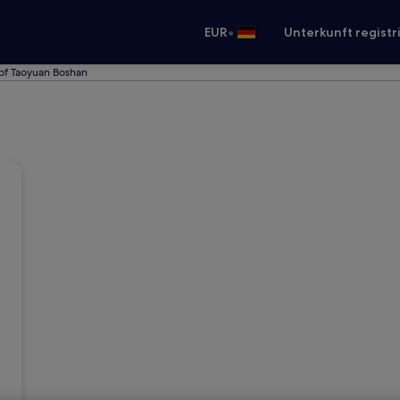
•
EUR
Unterkunft registr
of Taoyuan Boshan