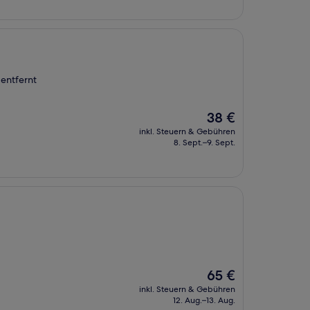
entfernt
Der
38 €
Preis
inkl. Steuern & Gebühren
beträgt
8. Sept.–9. Sept.
38 €
Der
65 €
Preis
inkl. Steuern & Gebühren
beträgt
12. Aug.–13. Aug.