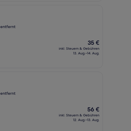
entfernt
Der
35 €
Preis
inkl. Steuern & Gebühren
beträgt
13. Aug.–14. Aug.
35 €
entfernt
Der
56 €
Preis
inkl. Steuern & Gebühren
beträgt
12. Aug.–13. Aug.
56 €