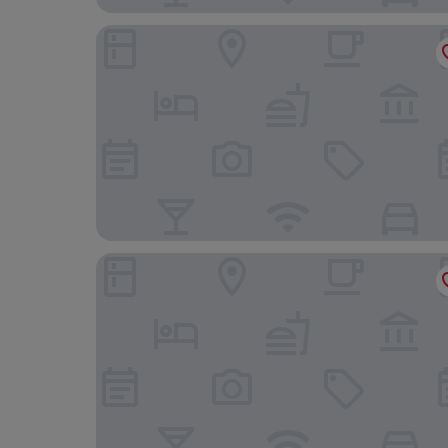
Walker-Taoyuan
Century Hotel Taoyuan