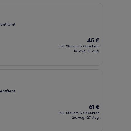
entfernt
Der
45 €
Preis
inkl. Steuern & Gebühren
beträgt
10. Aug.–11. Aug.
45 €
entfernt
Der
61 €
Preis
inkl. Steuern & Gebühren
beträgt
26. Aug.–27. Aug.
61 €