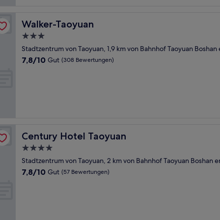
Bewertungen)
Walker-Taoyuan
Walker-Taoyuan
3.0-
Sterne-
Stadtzentrum von Taoyuan, 1,9 km von Bahnhof Taoyuan Boshan 
Unterkunft
7.8
7,8/10
Gut
(308 Bewertungen)
von
10,
Gut,
(308
Bewertungen)
Century Hotel Taoyuan
Century Hotel Taoyuan
4.0-
Sterne-
Stadtzentrum von Taoyuan, 2 km von Bahnhof Taoyuan Boshan e
Unterkunft
7.8
7,8/10
Gut
(57 Bewertungen)
von
10,
Gut,
(57
Bewertungen)