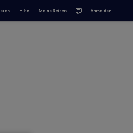
ieren
Hilfe
Meine Reisen
Anmelden