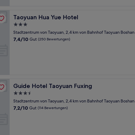
Taoyuan Hua Yue Hotel
Taoyuan Hua Yue Hotel
3.0-
Sterne-
Stadtzentrum von Taoyuan, 2,4 km von Bahnhof Taoyuan Boshan 
Unterkunft
7.4
7,4/10
Gut
(250 Bewertungen)
von
10,
Gut,
(250
Bewertungen)
Guide Hotel Taoyuan Fuxing
Guide Hotel Taoyuan Fuxing
3.5-
Sterne-
Stadtzentrum von Taoyuan, 2,4 km von Bahnhof Taoyuan Boshan 
Unterkunft
7.2
7,2/10
Gut
(114 Bewertungen)
von
10,
Gut,
(114
Bewertungen)