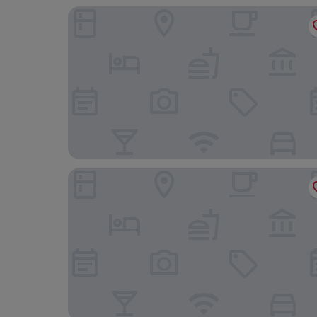
Le Room Hotel Taoyuan
Holiday Inn Express Taoyuan by IHG