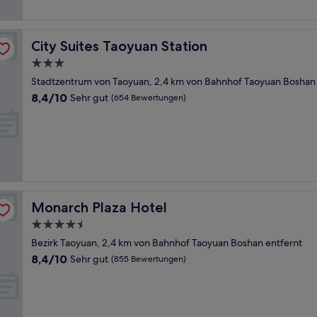
City Suites Taoyuan Station
City Suites Taoyuan Station
3.0-
Sterne-
Stadtzentrum von Taoyuan, 2,4 km von Bahnhof Taoyuan Boshan 
Unterkunft
8.4
8,4/10
Sehr gut
(654 Bewertungen)
von
10,
Sehr
gut,
(654
Bewertungen)
Monarch Plaza Hotel
Monarch Plaza Hotel
4.5-
Sterne-
Bezirk Taoyuan, 2,4 km von Bahnhof Taoyuan Boshan entfernt
Unterkunft
8.4
8,4/10
Sehr gut
(855 Bewertungen)
von
10,
Sehr
gut,