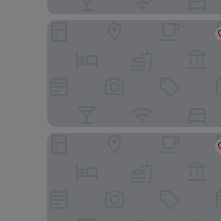
City Suites Taoyuan Station
Monarch Plaza Hotel