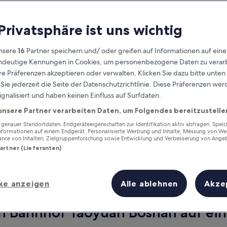
 Privatsphäre ist uns wichtig
nsere
16
Partner speichern und/ oder greifen auf Informationen auf ein
eindeutige Kennungen in Cookies, um personenbezogene Daten zu verarb
e Präferenzen akzeptieren oder verwalten. Klicken Sie dazu bitte unten
ie jederzeit die Seite der Datenschutzrichtlinie. Diese Präferenzen we
ignalisiert und haben keinen Einfluss auf Surfdaten.
unsere Partner verarbeiten Daten, um Folgendes bereitzustelle
Verdiene Prämien für jede
wahrgenommene Übernachtung
enauer Standortdaten. Endgeräteeigenschaften zur Identifikation aktiv abfragen. Spei
Informationen auf einem Endgerät. Personalisierte Werbung und Inhalte, Messung von We
ance von Inhalten, Zielgruppenforschung sowie Entwicklung und Verbesserung von Ange
Partner (Lieferanten)
ke anzeigen
Alle ablehnen
Akze
Morgen
Nächstes Wochenend
10. Aug. - 11. Aug.
14. Aug. - 16. Aug.
on Bahnhof Taoyuan Boshan auf ein