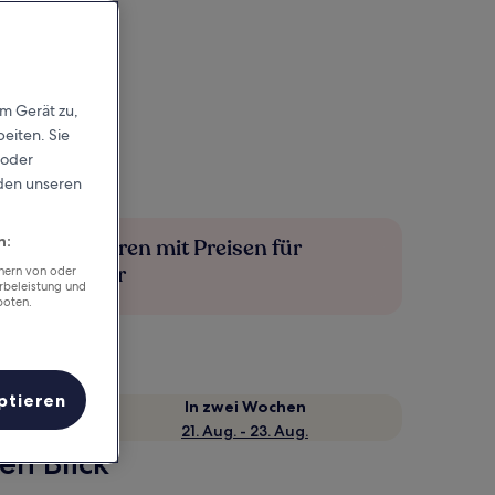
em Gerät zu,
eiten. Sie
 oder
rden unseren
n:
Mehr sparen mit Preisen für
Mitglieder
chern von oder
rbeleistung und
boten.
ptieren
e
In zwei Wochen
21. Aug. - 23. Aug.
en Blick