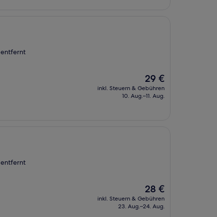
entfernt
Der
29 €
Preis
inkl. Steuern & Gebühren
beträgt
10. Aug.–11. Aug.
29 €
entfernt
Der
28 €
Preis
inkl. Steuern & Gebühren
beträgt
23. Aug.–24. Aug.
28 €