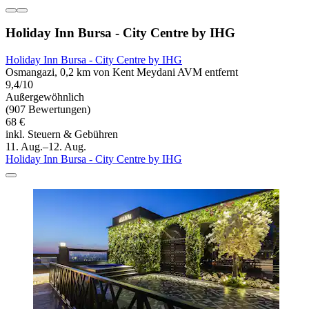
Holiday Inn Bursa - City Centre by IHG
Holiday Inn Bursa - City Centre by IHG
Osmangazi, 0,2 km von Kent Meydani AVM entfernt
9,4/10
Außergewöhnlich
(907 Bewertungen)
68 €
inkl. Steuern & Gebühren
11. Aug.–12. Aug.
Holiday Inn Bursa - City Centre by IHG