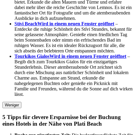
bietet. Erkunde die alten Mauern und Türme und erfahre
dabei mehr über die reiche Geschichte von Lemnos. Es ist ein
fantastischer Ort für Fotografie und um die atemberaubenden
Ausblicke in dich aufzunehmen.
Stívi Beach
Wird in einem neuen Fenster geöffnet
–
Entdecke die ruhige Schönheit des Stívi Strandes, bekannt für
seine gelassene Atmosphäre. Genieße einen friedlichen Tag
beim Sonnenbaden oder nimm ein erfrischendes Bad im
ruhigen Wasser. Es ist ein idealer Rückzugsort für alle, die
sich abseits der belebteren Orte entspannen möchten.
Tourkikos Gialos
Wird in einem neuen Fenster geöffnet
–
Begib dich zum Tourkikos Gialos für ein einzigartiges
Stranderlebnis. Dieser atemberaubende Ort zeichnet sich
durch eine Mischung aus natürlicher Schönheit und lokalem
Charme aus. Entspanne am Strand, erkunde die
nahegelegenen Buchten oder genieße ein Picknick mit
Familie und Freunden, während du die Sonne auf dich wirken
lässt.
Weniger
5 Tipps für clevere Ersparnisse bei der Buchung
eines Hotels in der Nähe von Plati Beach