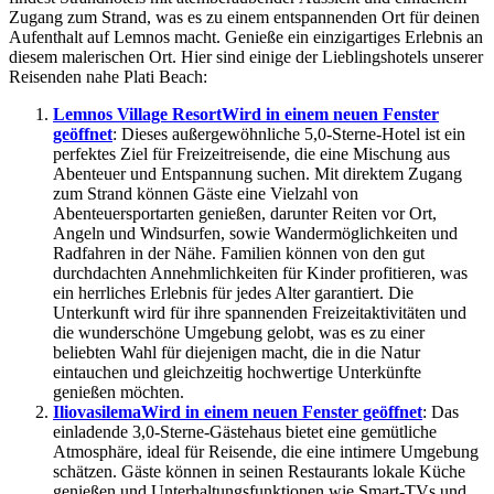
Zugang zum Strand, was es zu einem entspannenden Ort für deinen
Aufenthalt auf Lemnos macht. Genieße ein einzigartiges Erlebnis an
diesem malerischen Ort. Hier sind einige der Lieblingshotels unserer
Reisenden nahe Plati Beach:
Lemnos Village Resort
Wird in einem neuen Fenster
geöffnet
: Dieses außergewöhnliche 5,0-Sterne-Hotel ist ein
perfektes Ziel für Freizeitreisende, die eine Mischung aus
Abenteuer und Entspannung suchen. Mit direktem Zugang
zum Strand können Gäste eine Vielzahl von
Abenteuersportarten genießen, darunter Reiten vor Ort,
Angeln und Windsurfen, sowie Wandermöglichkeiten und
Radfahren in der Nähe. Familien können von den gut
durchdachten Annehmlichkeiten für Kinder profitieren, was
ein herrliches Erlebnis für jedes Alter garantiert. Die
Unterkunft wird für ihre spannenden Freizeitaktivitäten und
die wunderschöne Umgebung gelobt, was es zu einer
beliebten Wahl für diejenigen macht, die in die Natur
eintauchen und gleichzeitig hochwertige Unterkünfte
genießen möchten.
Iliovasilema
Wird in einem neuen Fenster geöffnet
: Das
einladende 3,0-Sterne-Gästehaus bietet eine gemütliche
Atmosphäre, ideal für Reisende, die eine intimere Umgebung
schätzen. Gäste können in seinen Restaurants lokale Küche
genießen und Unterhaltungsfunktionen wie Smart-TVs und