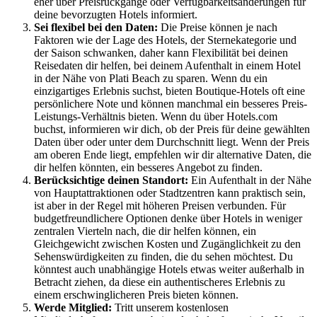
eher über Preisrückgänge oder Verfügbarkeitsänderungen für
deine bevorzugten Hotels informiert.
Sei flexibel bei den Daten:
Die Preise können je nach
Faktoren wie der Lage des Hotels, der Sternekategorie und
der Saison schwanken, daher kann Flexibilität bei deinen
Reisedaten dir helfen, bei deinem Aufenthalt in einem Hotel
in der Nähe von Plati Beach zu sparen. Wenn du ein
einzigartiges Erlebnis suchst, bieten Boutique-Hotels oft eine
persönlichere Note und können manchmal ein besseres Preis-
Leistungs-Verhältnis bieten. Wenn du über Hotels.com
buchst, informieren wir dich, ob der Preis für deine gewählten
Daten über oder unter dem Durchschnitt liegt. Wenn der Preis
am oberen Ende liegt, empfehlen wir dir alternative Daten, die
dir helfen könnten, ein besseres Angebot zu finden.
Berücksichtige deinen Standort:
Ein Aufenthalt in der Nähe
von Hauptattraktionen oder Stadtzentren kann praktisch sein,
ist aber in der Regel mit höheren Preisen verbunden. Für
budgetfreundlichere Optionen denke über Hotels in weniger
zentralen Vierteln nach, die dir helfen können, ein
Gleichgewicht zwischen Kosten und Zugänglichkeit zu den
Sehenswürdigkeiten zu finden, die du sehen möchtest. Du
könntest auch unabhängige Hotels etwas weiter außerhalb in
Betracht ziehen, da diese ein authentischeres Erlebnis zu
einem erschwinglicheren Preis bieten können.
Werde Mitglied:
Tritt unserem kostenlosen