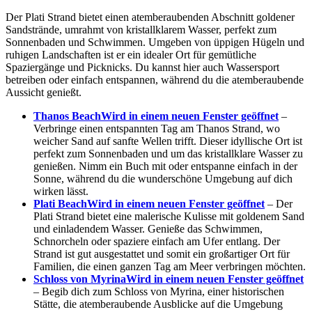
Der Plati Strand bietet einen atemberaubenden Abschnitt goldener
Sandstrände, umrahmt von kristallklarem Wasser, perfekt zum
Sonnenbaden und Schwimmen. Umgeben von üppigen Hügeln und
ruhigen Landschaften ist er ein idealer Ort für gemütliche
Spaziergänge und Picknicks. Du kannst hier auch Wassersport
betreiben oder einfach entspannen, während du die atemberaubende
Aussicht genießt.
Thanos Beach
Wird in einem neuen Fenster geöffnet
–
Verbringe einen entspannten Tag am Thanos Strand, wo
weicher Sand auf sanfte Wellen trifft. Dieser idyllische Ort ist
perfekt zum Sonnenbaden und um das kristallklare Wasser zu
genießen. Nimm ein Buch mit oder entspanne einfach in der
Sonne, während du die wunderschöne Umgebung auf dich
wirken lässt.
Plati Beach
Wird in einem neuen Fenster geöffnet
– Der
Plati Strand bietet eine malerische Kulisse mit goldenem Sand
und einladendem Wasser. Genieße das Schwimmen,
Schnorcheln oder spaziere einfach am Ufer entlang. Der
Strand ist gut ausgestattet und somit ein großartiger Ort für
Familien, die einen ganzen Tag am Meer verbringen möchten.
Schloss von Myrina
Wird in einem neuen Fenster geöffnet
– Begib dich zum Schloss von Myrina, einer historischen
Stätte, die atemberaubende Ausblicke auf die Umgebung