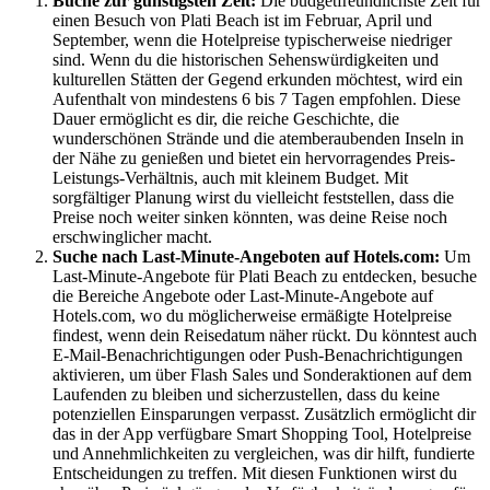
Buche zur günstigsten Zeit:
Die budgetfreundlichste Zeit für
einen Besuch von Plati Beach ist im Februar, April und
September, wenn die Hotelpreise typischerweise niedriger
sind. Wenn du die historischen Sehenswürdigkeiten und
kulturellen Stätten der Gegend erkunden möchtest, wird ein
Aufenthalt von mindestens 6 bis 7 Tagen empfohlen. Diese
Dauer ermöglicht es dir, die reiche Geschichte, die
wunderschönen Strände und die atemberaubenden Inseln in
der Nähe zu genießen und bietet ein hervorragendes Preis-
Leistungs-Verhältnis, auch mit kleinem Budget. Mit
sorgfältiger Planung wirst du vielleicht feststellen, dass die
Preise noch weiter sinken könnten, was deine Reise noch
erschwinglicher macht.
Suche nach Last-Minute-Angeboten auf Hotels.com:
Um
Last-Minute-Angebote für Plati Beach zu entdecken, besuche
die Bereiche Angebote oder Last-Minute-Angebote auf
Hotels.com, wo du möglicherweise ermäßigte Hotelpreise
findest, wenn dein Reisedatum näher rückt. Du könntest auch
E-Mail-Benachrichtigungen oder Push-Benachrichtigungen
aktivieren, um über Flash Sales und Sonderaktionen auf dem
Laufenden zu bleiben und sicherzustellen, dass du keine
potenziellen Einsparungen verpasst. Zusätzlich ermöglicht dir
das in der App verfügbare Smart Shopping Tool, Hotelpreise
und Annehmlichkeiten zu vergleichen, was dir hilft, fundierte
Entscheidungen zu treffen. Mit diesen Funktionen wirst du