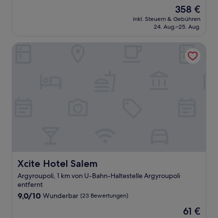
von
Der
358 €
10,
Preis
Außergewöhnlich,
inkl. Steuern & Gebühren
beträgt
24. Aug.–25. Aug.
(5
358 €
Bewertungen)
Xcite Hotel Salem
Xcite Hotel Salem
Xcite Hotel Salem
Argyroupoli, 1 km von U-Bahn-Haltestelle Argyroupoli
entfernt
9.0
9,0/10
Wunderbar
(23 Bewertungen)
von
Der
61 €
10,