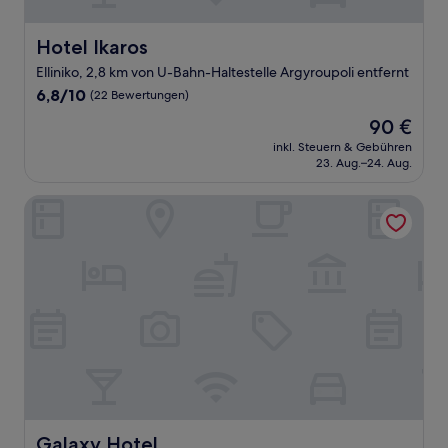
Hotel Ikaros
Hotel Ikaros
Elliniko, 2,8 km von U-Bahn-Haltestelle Argyroupoli entfernt
6.8
6,8/10
(22 Bewertungen)
von
Der
90 €
10,
Preis
(22
inkl. Steuern & Gebühren
beträgt
23. Aug.–24. Aug.
Bewertungen)
90 €
Galaxy Hotel
Galaxy Hotel
Galaxy Hotel