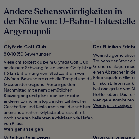
letzten
Andere Sehenswürdigkeiten in
24 Stunden
für
der Nähe von: U-Bahn-Haltestelle
einen
Aufenthalt
Argyroupoli
mit
1 Übernachtung
von
Glyfada Golf Club
Der Ellinikon Erlebn
2 Erwachsenen
8.0/10 (50 Bewertungen)
gefunden
Wenn du gerne abseits
wurde.
Treibens der Stadt ein
Vielleicht solltest du beim Glyfada Golf Club
Preise
Grünen einlegen möchte
an deinem Schwung feilen, einem Golfplatz in
und
einen Abstecher in den 
1,6 km Entfernung vom Stadtzentrum von
Verfügbarkeiten
Erlebnispark in Ellinik
Glyfada. Bewundere auch die Tempel und die
können
Ellinikon Erlebnispark ge
Museen der Gegend. Verbringe den
sich
Nationalgarten von Ath
Nachmittag mit einem gemütlichen
ändern.
Höhle lieben. Das Tolle?
Spaziergang und plane den einen oder
Es
wenige Autominuten en
anderen Zwischenstopp in den zahlreichen
können
Weniger anzeigen
Geschäften und Restaurants ein, die sich hier
zusätzliche
aneinanderreihen. Glyfada überrascht mit
Bedingungen
noch anderen beliebten Aktivitäten wie Hafen
gelten.
von Piräus.
Weniger anzeigen
Unterkünfte anzeigen
Unterkünfte anzeige