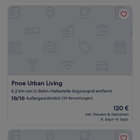
Bewertungen)
Pnoe Urban Living
Pnoe Urban Living
Pnoe Urban Living
6,2 km von U-Bahn-Haltestelle Argyroupoli entfernt
10.0
10/10
Außergewöhnlich
(35 Bewertungen)
von
Der
120 €
10,
Preis
Außergewöhnlich,
inkl. Steuern & Gebühren
beträgt
8. Sept.–9. Sept.
(35
120 €
Bewertungen)
Raise Athens Metro Apartments