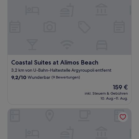
Coastal Suites at Alimos Beach
Coastal Suites at Alimos Beach
3,2 km von U-Bahn-Haltestelle Argyroupoli entfernt
9.2
9,2/10
Wunderbar
(9 Bewertungen)
von
Der
159 €
10,
Preis
Wunderbar,
inkl. Steuern & Gebühren
beträgt
10. Aug.–11. Aug.
(9
159 €
Bewertungen)
Skiathou 12 Glyfada Residences