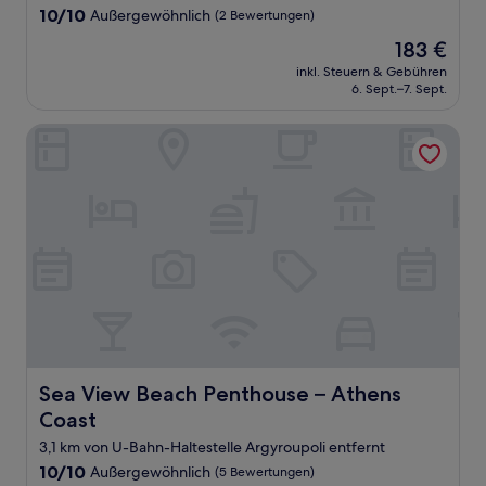
10.0
10/10
Außergewöhnlich
(2 Bewertungen)
von
Der
183 €
10,
Preis
Außergewöhnlich,
inkl. Steuern & Gebühren
beträgt
6. Sept.–7. Sept.
(2
183 €
Bewertungen)
Sea View Beach Penthouse – Athens Coast
Sea View Beach Penthouse – Athens Coast
Sea View Beach Penthouse – Athens
Coast
3,1 km von U-Bahn-Haltestelle Argyroupoli entfernt
10.0
10/10
Außergewöhnlich
(5 Bewertungen)