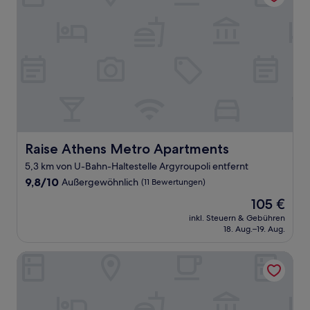
Raise Athens Metro Apartments
Raise Athens Metro Apartments
5,3 km von U-Bahn-Haltestelle Argyroupoli entfernt
9.8
9,8/10
Außergewöhnlich
(11 Bewertungen)
von
Der
105 €
10,
Preis
Außergewöhnlich,
inkl. Steuern & Gebühren
beträgt
18. Aug.–19. Aug.
(11
105 €
Bewertungen)
10 Apartments & Suites Athens