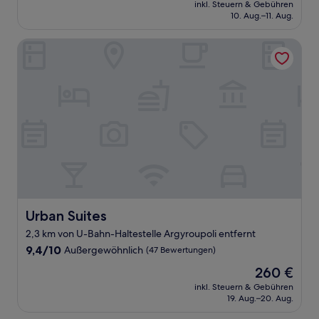
Preis
Wunderbar,
inkl. Steuern & Gebühren
beträgt
10. Aug.–11. Aug.
(23
61 €
Bewertungen)
Urban Suites
Urban Suites
Urban Suites
2,3 km von U-Bahn-Haltestelle Argyroupoli entfernt
9.4
9,4/10
Außergewöhnlich
(47 Bewertungen)
von
Der
260 €
10,
Preis
Außergewöhnlich,
inkl. Steuern & Gebühren
beträgt
19. Aug.–20. Aug.
(47
260 €
Bewertungen)