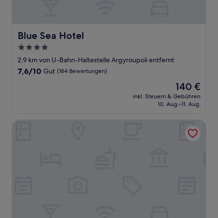
Blue Sea Hotel
Blue Sea Hotel
4.0-
Sterne-
2,9 km von U-Bahn-Haltestelle Argyroupoli entfernt
Unterkunft
7.6
7,6/10
Gut
(184 Bewertungen)
von
Der
140 €
10,
Preis
Gut,
inkl. Steuern & Gebühren
beträgt
10. Aug.–11. Aug.
(184
140 €
Bewertungen)
Hotel Ikaros