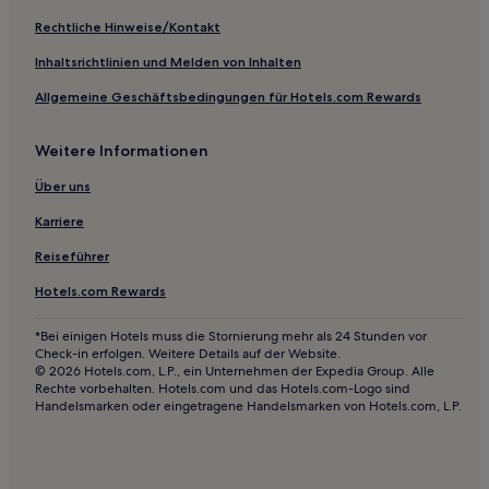
Luxus nahe Strand Astir
Rechtliche Hinweise/Kontakt
Günstige nahe Strand Astir
Inhaltsrichtlinien und Melden von Inhalten
Günstige nahe Ermou-Straße
Allgemeine Geschäftsbedingungen für Hotels.com Rewards
Familien in Kallithea
Weitere Informationen
Haustierfreundliche in Kallithea
Luxus in Kallithea
Über uns
Hotels mit Parkplatz in Vouliagmeni
Karriere
Hotels mit inbegriffenem Frühstück in Vouliagmeni
Reiseführer
Strand in Vouliagmeni
Hotels.com Rewards
Haustierfreundliche in Vouliagmeni
*Bei einigen Hotels muss die Stornierung mehr als 24 Stunden vor
Familien in Vouliagmeni
Check-in erfolgen. Weitere Details auf der Website.
© 2026 Hotels.com, L.P., ein Unternehmen der Expedia Group. Alle
Hotels mit Pool in Attica
Rechte vorbehalten. Hotels.com und das Hotels.com-Logo sind
Handelsmarken oder eingetragene Handelsmarken von Hotels.com, L.P.
Familien in Attica
Strand in Attica
Haustierfreundliche in Attica