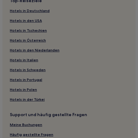
Top-Reiseziele
4-Sterne-Hotels in Neos Kosmos
Hotels in Deutschland
5-Sterne-Hotels in Strand Astir
Hotels in den USA
3-Sterne-Hotels in Viktoria-Platz
Hotels in Tschechien
4-Sterne-Hotels in Yabanaki-Strand
Hotels in Österreich
4-Sterne-Hotels in Ermou-Straße
Hotels in den Niederlanden
Ferienwohnungen in Zografos
Gasthäuser in Attica
Hotels in Italien
Gasthäuser in Piräus
Hotels in Schweden
Ferienwohnungen in Yabanaki-Strand
Hotels in Portugal
Gasthäuser in Koukaki
Hotels in Polen
Gasthäuser in Athen
Hotels in der Türkei
Villen in Athen
Support und häufig gestellte Fragen
Aparthotels in Athen
Golf nahe Strand von Glyfada
Meine Buchungen
Familien nahe Strand von Glyfada
Häufig gestellte Fragen