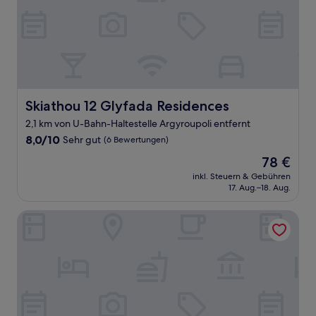
Skiathou 12 Glyfada Residences
Skiathou 12 Glyfada Residences
2,1 km von U-Bahn-Haltestelle Argyroupoli entfernt
8.0
8,0/10
Sehr gut
(6 Bewertungen)
von
Der
78 €
10,
Preis
Sehr
inkl. Steuern & Gebühren
beträgt
17. Aug.–18. Aug.
gut,
78 €
(6
Bewertungen)
Tropical Hotel