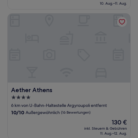
beträgt
10. Aug.–11. Aug.
(28
97 €
Bewertungen)
Aether Athens
Aether Athens
Aether Athens
4.0-
Sterne-
6 km von U-Bahn-Haltestelle Argyroupoli entfernt
Unterkunft
10.0
10/10
Außergewöhnlich
(16 Bewertungen)
von
Der
130 €
10,
Preis
Außergewöhnlich,
inkl. Steuern & Gebühren
beträgt
11. Aug.–12. Aug.
(16
130 €