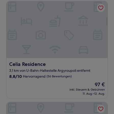
Celia Residence
Celia Residence
Celia Residence
3,1 km von U-Bahn-Haltestelle Argyroupoli entfernt
8.8
8,8/10
Hervorragend
(56 Bewertungen)
von
Der
97 €
10,
Preis
Hervorragend,
inkl. Steuern & Gebühren
beträgt
11. Aug.–12. Aug.
(56
97 €
Bewertungen)
Coastal Suites at Alimos Beach