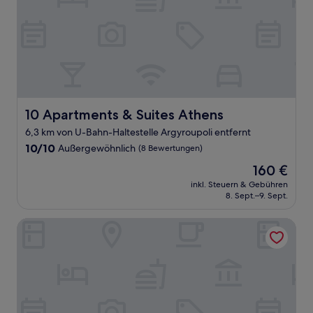
10 Apartments & Suites Athens
10 Apartments & Suites Athens
6,3 km von U-Bahn-Haltestelle Argyroupoli entfernt
10.0
10/10
Außergewöhnlich
(8 Bewertungen)
von
Der
160 €
10,
Preis
Außergewöhnlich,
inkl. Steuern & Gebühren
beträgt
8. Sept.–9. Sept.
(8
160 €
Bewertungen)
AVA Hotel & Residences Athens Riviera