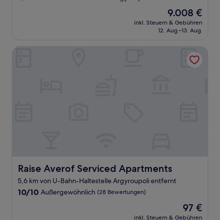
Der
9.008 €
Preis
inkl. Steuern & Gebühren
beträgt
12. Aug.–13. Aug.
9.008 €
Raise Averof Serviced Apartments
Raise Averof Serviced Apartments
Raise Averof Serviced Apartments
5,6 km von U-Bahn-Haltestelle Argyroupoli entfernt
10.0
10/10
Außergewöhnlich
(28 Bewertungen)
von
Der
97 €
10,
Preis
Außergewöhnlich,
inkl. Steuern & Gebühren