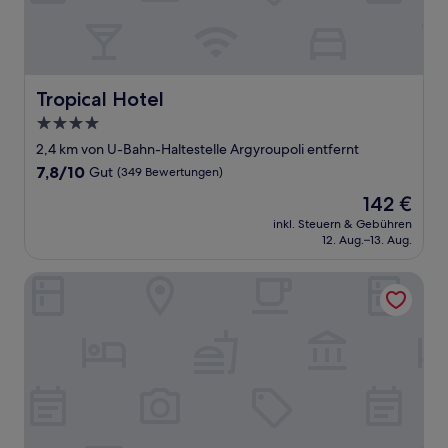
Tropical Hotel
Tropical Hotel
4.0-
Sterne-
2,4 km von U-Bahn-Haltestelle Argyroupoli entfernt
Unterkunft
7.8
7,8/10
Gut
(349 Bewertungen)
von
Der
142 €
10,
Preis
Gut,
inkl. Steuern & Gebühren
beträgt
12. Aug.–13. Aug.
(349
142 €
Bewertungen)
Blue Sea Hotel