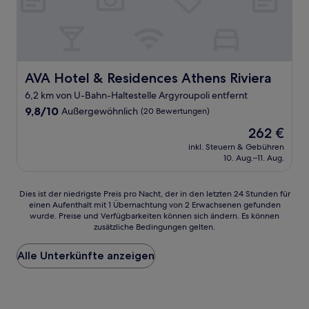
AVA Hotel & Residences Athens Riviera
AVA Hotel & Residences Athens Riviera
6,2 km von U-Bahn-Haltestelle Argyroupoli entfernt
9.8
9,8/10
Außergewöhnlich
(20 Bewertungen)
von
Der
262 €
10,
Preis
Außergewöhnlich,
inkl. Steuern & Gebühren
beträgt
10. Aug.–11. Aug.
(20
262 €
Bewertungen)
Dies
Dies ist der niedrigste Preis pro Nacht, der in den letzten 24 Stunden für
einen Aufenthalt mit 1 Übernachtung von 2 Erwachsenen gefunden
ist
wurde. Preise und Verfügbarkeiten können sich ändern. Es können
der
zusätzliche Bedingungen gelten.
niedrigste
Preis
Alle Unterkünfte anzeigen
pro
Nacht,
der
in
den