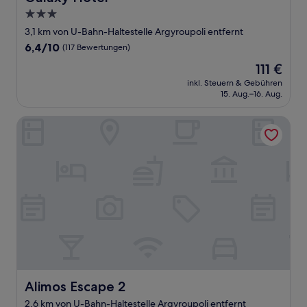
3.0-
Sterne-
3,1 km von U-Bahn-Haltestelle Argyroupoli entfernt
Unterkunft
6.4
6,4/10
(117 Bewertungen)
von
Der
111 €
10,
Preis
(117
inkl. Steuern & Gebühren
beträgt
15. Aug.–16. Aug.
Bewertungen)
111 €
Alimos Escape 2
Alimos Escape 2
Alimos Escape 2
2,6 km von U-Bahn-Haltestelle Argyroupoli entfernt