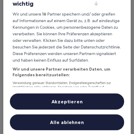
wichtig
Wir und unsere
16
Partner speichern und/ oder greifen
Scale Suites
Scale Suites
auf Informationen auf einem Gerät zu, z.B. auf eindeutige
Kennungen in Cookies, um personenbezogene Daten zu
2,3 km von U-Bahn-Haltestelle Argyroupoli entfernt
verarbeiten. Sie können Ihre Präferenzen akzeptieren
10.0
10/10
Außergewöhnlich
(113 Bewertungen)
von
oder verwalten. Klicken Sie dazu bitte unten oder
Der
428 €
10,
besuchen Sie jederzeit die Seite der Datenschutzrichtlinie.
Preis
Außergewöhnlich,
inkl. Steuern & Gebühren
Diese Präferenzen werden unseren Partnern signalisiert
beträgt
1. Sept.–2. Sept.
(113
428 €
und haben keinen Einfluss auf Surfdaten.
Bewertungen)
Maison 66 Riviera Hotels
Wir und unsere Partner verarbeiten Daten, um
Folgendes bereitzustellen:
Verwendung genauer Standortdaten. Endgeräteeigenschaften zur
Identifikation aktiv abfragen. Speichern von oder Zugriff auf
Informationen auf einem Endgerät. Personalisierte Werbung und
Inhalte, Messung von Werbeleistung und der Performance von Inhalten,
Zielgruppenforschung sowie Entwicklung und Verbesserung von
Akzeptieren
Angeboten.
Liste der Partner (Lieferanten)
Alle ablehnen