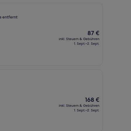
s entfernt
Der
87 €
Preis
inkl. Steuern & Gebühren
beträgt
1. Sept.–2. Sept.
87 €
Der
168 €
Preis
inkl. Steuern & Gebühren
beträgt
1. Sept.–2. Sept.
168 €