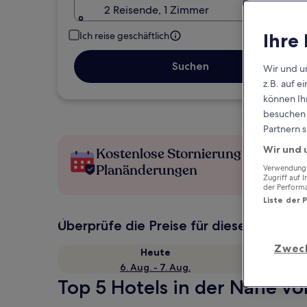
2 Reisende, 1 Zimmer
Ihre
Ich reise geschäftlich
Suchen
Wir und u
z.B. auf 
können Ihr
besuchen S
Partnern s
Wir und 
Kostenlose Stornierung bei
Planänderungen
Verwendung g
Zugriff auf 
der Perform
Liste der 
Überprüfe die Preise für diese Daten
Zwec
Heute
6. Aug. - 7. Aug.
Top 5 Hotels in der Nähe vo