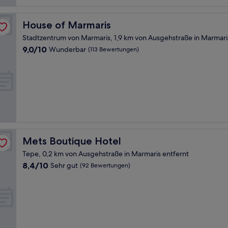
House of Marmaris
House of Marmaris
Stadtzentrum von Marmaris, 1,9 km von Ausgehstraße in Marmari
9.0
9,0/10
Wunderbar
(113 Bewertungen)
von
10,
Wunderbar,
(113
Bewertungen)
Mets Boutique Hotel
Mets Boutique Hotel
Tepe, 0,2 km von Ausgehstraße in Marmaris entfernt
8.4
8,4/10
Sehr gut
(92 Bewertungen)
von
10,
Sehr
gut,
(92
Bewertungen)