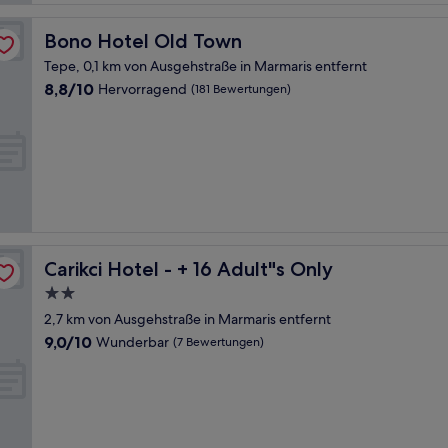
Bono Hotel Old Town
Bono Hotel Old Town
Tepe, 0,1 km von Ausgehstraße in Marmaris entfernt
8.8
8,8/10
Hervorragend
(181 Bewertungen)
von
10,
Hervorragend,
(181
Bewertungen)
Carikci Hotel - + 16 Adult"s Only
Carikci Hotel - + 16 Adult"s Only
2.0-
Sterne-
2,7 km von Ausgehstraße in Marmaris entfernt
Unterkunft
9.0
9,0/10
Wunderbar
(7 Bewertungen)
von
10,
Wunderbar,
(7
Bewertungen)