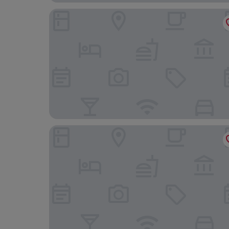
Bono Hotel Old Town
Carikci Hotel - + 16 Adult"s Only