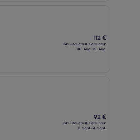
Der
112 €
Preis
inkl. Steuern & Gebühren
beträgt
30. Aug.–31. Aug.
112 €
Der
92 €
Preis
inkl. Steuern & Gebühren
beträgt
3. Sept.–4. Sept.
92 €