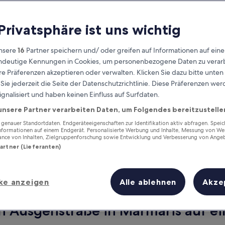
 Privatsphäre ist uns wichtig
nsere
16
Partner speichern und/ oder greifen auf Informationen auf ein
eindeutige Kennungen in Cookies, um personenbezogene Daten zu verarb
e Präferenzen akzeptieren oder verwalten. Klicken Sie dazu bitte unten
ie jederzeit die Seite der Datenschutzrichtlinie. Diese Präferenzen we
ignalisiert und haben keinen Einfluss auf Surfdaten.
unsere Partner verarbeiten Daten, um Folgendes bereitzustelle
Verdiene Prämien für jede
wahrgenommene Übernachtung
enauer Standortdaten. Endgeräteeigenschaften zur Identifikation aktiv abfragen. Spei
Informationen auf einem Endgerät. Personalisierte Werbung und Inhalte, Messung von We
ance von Inhalten, Zielgruppenforschung sowie Entwicklung und Verbesserung von Ange
Partner (Lieferanten)
ke anzeigen
Alle ablehnen
Akze
Morgen
Dieses Wochenende
7. Aug. - 8. Aug.
7. Aug. - 9. Aug.
n Ausgehstraße in Marmaris auf ei