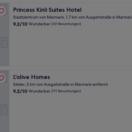
Princess Kinli Suites Hotel
Princess Kinli Suites Hotel
Stadtzentrum von Marmaris, 1,7 km von Ausgehstraße in Marmari
9.2
9,2/10
Wunderbar
(101 Bewertungen)
von
10,
Wunderbar,
(101
Bewertungen)
L'olive Homes
L'olive Homes
Siteler, 2 km von Ausgehstraße in Marmaris entfernt
9.2
9,2/10
Wunderbar
(177 Bewertungen)
von
10,
Wunderbar,
(177
Bewertungen)