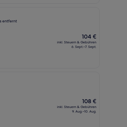
s entfernt
Der
104 €
Preis
inkl. Steuern & Gebühren
beträgt
6. Sept.–7. Sept.
104 €
Der
108 €
Preis
inkl. Steuern & Gebühren
beträgt
9. Aug.–10. Aug.
108 €