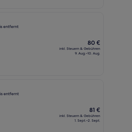
s entfernt
Der
80 €
Preis
inkl. Steuern & Gebühren
beträgt
9. Aug.–10. Aug.
80 €
s entfernt
Der
81 €
Preis
inkl. Steuern & Gebühren
beträgt
1. Sept.–2. Sept.
81 €