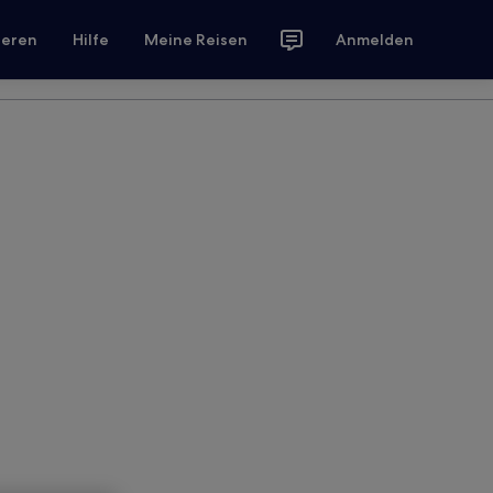
ieren
Hilfe
Meine Reisen
Anmelden