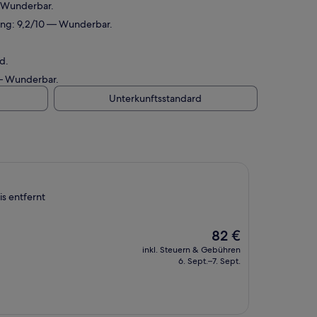
— Wunderbar.
ung: 9,2/10 — Wunderbar.
d.
 — Wunderbar.
Unterkunftsstandard
s entfernt
Der
82 €
Preis
inkl. Steuern & Gebühren
beträgt
6. Sept.–7. Sept.
82 €