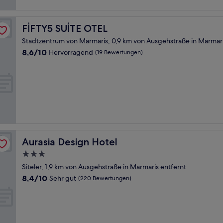
FİFTY5 SUİTE OTEL
FİFTY5 SUİTE OTEL
Stadtzentrum von Marmaris, 0,9 km von Ausgehstraße in Marmari
8.6
8,6/10
Hervorragend
(19 Bewertungen)
von
10,
Hervorragend,
(19
Bewertungen)
Aurasia Design Hotel
Aurasia Design Hotel
3.0-
Sterne-
Siteler, 1,9 km von Ausgehstraße in Marmaris entfernt
Unterkunft
8.4
8,4/10
Sehr gut
(220 Bewertungen)
von
10,
Sehr
gut,
(220