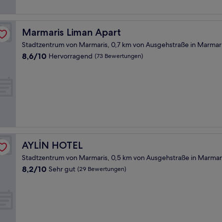
Bewertungen)
Marmaris Liman Apart
Marmaris Liman Apart
Stadtzentrum von Marmaris, 0,7 km von Ausgehstraße in Marmari
8.6
8,6/10
Hervorragend
(73 Bewertungen)
von
10,
Hervorragend,
(73
Bewertungen)
AYLİN HOTEL
AYLİN HOTEL
Stadtzentrum von Marmaris, 0,5 km von Ausgehstraße in Marmari
8.2
8,2/10
Sehr gut
(29 Bewertungen)
von
10,
Sehr
gut,
(29
Bewertungen)