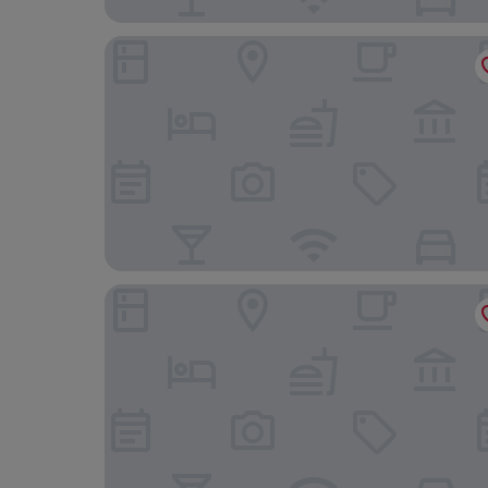
FİFTY5 SUİTE OTEL
Aurasia Design Hotel