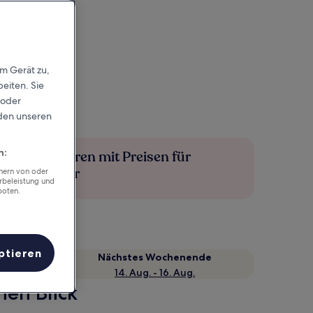
em Gerät zu,
eiten. Sie
 oder
rden unseren
n:
Mehr sparen mit Preisen für
Mitglieder
chern von oder
rbeleistung und
boten.
ptieren
Nächstes Wochenende
14. Aug. - 16. Aug.
nen Blick