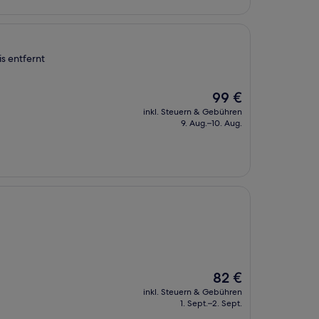
s entfernt
Der
99 €
Preis
inkl. Steuern & Gebühren
beträgt
9. Aug.–10. Aug.
99 €
Der
82 €
Preis
inkl. Steuern & Gebühren
beträgt
1. Sept.–2. Sept.
82 €