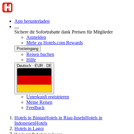
App herunterladen
Sichere dir Sofortrabatte dank Preisen für Mitglieder
Anmelden
Mehr zu Hotels.com Rewards
Posteingang
Reisen buchen
Hilfe
Deutsch · EUR · DE
Unterkunft registrieren
Meine Reisen
Feedback
Hotels in Bintan
Hotels in Riau-Inseln
Hotels in
Indonesien
Hotels
Hotels in Lagoi