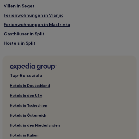
wurde.
Villen in Seget
Preise
und
Ferienwohnungen in Vranjic
Verfügbarkeiten
können
Ferienwohnungen in Mastrinka
sich
Gasthäuser in Split
ändern.
Es
Hostels in Split
können
zusätzliche
Ferienwohnungen in Altstadt Split
Bedingungen
Ferienwohnungen in Kaštel Lukšić
gelten.
Ferienwohnungen in Kaštel Novi
Top-Reiseziele
B&B in Trogir
Hotels in Deutschland
Gasthäuser in Trogir
Hotels in den USA
Ferienwohnungen in Trogir
Hotels in Tschechien
Ferienwohnungen in Kaštel Gomilica
Hotels in Österreich
Ferienwohnungen in Čiovo
Hotels in den Niederlanden
Ferienwohnungen in Kaštel Štafilić
Hotels in Italien
2-Sterne-Hotels in Kaštel Lukšić