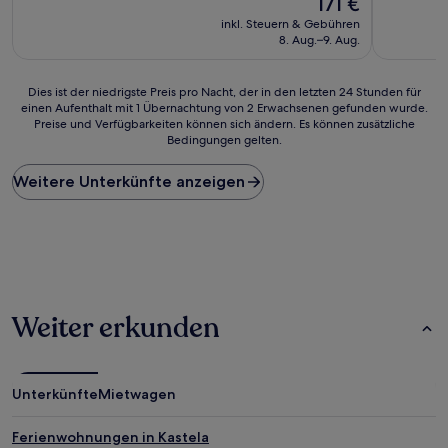
171 €
10,
10,
Preis
Sehr
Wunderba
inkl. Steuern & Gebühren
beträgt
gut,
(215
8. Aug.–9. Aug.
171 €
(43
Bewertun
Bewertungen)
Dies
Dies ist der niedrigste Preis pro Nacht, der in den letzten 24 Stunden für
einen Aufenthalt mit 1 Übernachtung von 2 Erwachsenen gefunden wurde.
ist
Preise und Verfügbarkeiten können sich ändern. Es können zusätzliche
der
Bedingungen gelten.
niedrigste
Preis
Weitere Unterkünfte anzeigen
pro
Nacht,
der
in
den
letzten
24 Stunden
für
Weiter erkunden
einen
Aufenthalt
mit
1 Übernachtung
Unterkünfte
Mietwagen
von
2 Erwachsenen
gefunden
Ferienwohnungen in Kastela