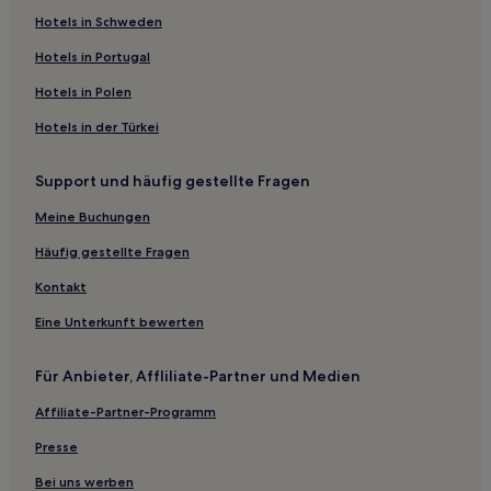
4-Sterne-Hotels in Altstadt Split
Hotels in Schweden
2-Sterne-Hotels in Arbanija
Hotels in Portugal
4-Sterne-Hotels in Seget Vranjica
Hotels in Polen
3-Sterne-Hotels in Kaštel Kambelovac
Hotels in der Türkei
3-Sterne-Hotels in Kaštel Sućurac
Support und häufig gestellte Fragen
2-Sterne-Hotels in Maslinica
Meine Buchungen
3-Sterne-Hotels in Kaštel Gomilica
2-Sterne-Hotels in Seget Donji
Häufig gestellte Fragen
4-Sterne-Hotels in Seget Donji
Kontakt
3-Sterne-Hotels in Poljica
Eine Unterkunft bewerten
2-Sterne-Hotels in Marina
Für Anbieter, Affliliate-Partner und Medien
3-Sterne-Hotels in Marina
Affiliate-Partner-Programm
4-Sterne-Hotels in Okrug Gornji
Presse
3-Sterne-Hotels in Vrsine
Familien in Okrug Gornji
Bei uns werben