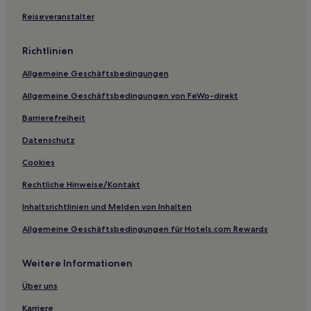
Haustierfreundliche in Okrug Gornji
Reiseveranstalter
Haustierfreundliche in Arbanija
Richtlinien
Haustierfreundliche in Čiovo
Allgemeine Geschäftsbedingungen
Hotels mit Parkplatz in Čiovo
Allgemeine Geschäftsbedingungen von FeWo-direkt
Familien in Kastela
Barrierefreiheit
Luxus in Kastela
Günstige in Seget Donji
Datenschutz
Hotels mit Parkplatz in Seget Donji
Cookies
Hotels mit Pool in Seget Donji
Rechtliche Hinweise/Kontakt
Familien in Slatine
Inhaltsrichtlinien und Melden von Inhalten
Günstige in Drvenik Veli
Allgemeine Geschäftsbedingungen für Hotels.com Rewards
Haustierfreundliche in Seget Vranjica
Weitere Informationen
Familien in Vinisce
Familien in Trogir
Über uns
Hotels mit inbegriffenem Frühstück in Trogir
Karriere