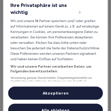
Ihre Privatsphäre ist uns
Ich reise geschäftlich
wichtig
Suchen
Wir und unsere
16
Partner speichern und/ oder greifen
auf Informationen auf einem Gerät zu, z.B. auf eindeutige
Kennungen in Cookies, um personenbezogene Daten zu
Kostenlose Stornierung bei
verarbeiten. Sie können Ihre Präferenzen akzeptieren
Planänderungen
oder verwalten. Klicken Sie dazu bitte unten oder
besuchen Sie jederzeit die Seite der Datenschutzrichtlinie.
Verdiene Prämien für jede
Diese Präferenzen werden unseren Partnern signalisiert
und haben keinen Einfluss auf Surfdaten.
wahrgenommene Übernachtung
Wir und unsere Partner verarbeiten Daten, um
Folgendes bereitzustellen:
Mehr sparen mit Preisen für Mitglieder
Verwendung genauer Standortdaten. Endgeräteeigenschaften zur
Identifikation aktiv abfragen. Speichern von oder Zugriff auf
Informationen auf einem Endgerät. Personalisierte Werbung und
Inhalte, Messung von Werbeleistung und der Performance von Inhalten,
Zielgruppenforschung sowie Entwicklung und Verbesserung von
Akzeptieren
Überprüfe die Preise für diese Daten
Angeboten.
Liste der Partner (Lieferanten)
Heute
Morgen
6. Aug. - 7. Aug.
7. Aug. - 8. Aug.
Alle ablehnen