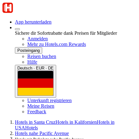
App herunterladen
Sichere dir Sofortrabatte dank Preisen für Mitglieder
Anmelden
Mehr zu Hotels.com Rewards
Posteingang
Reisen buchen
Hilfe
Deutsch · EUR · DE
Unterkunft registrieren
Meine Reisen
Feedback
Hotels in Santa Cruz
Hotels in Kalifornien
Hotels in
USA
Hotels
Hotels nahe Pacific Avenue