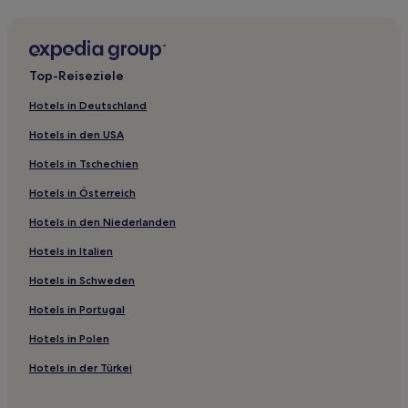
Gasthäuser in Split
Aparthotels in Podstrana
Ferienwohnungen in Altstadt Split
Top-Reiseziele
Ferienwohnungen in Duce
Hotels in Deutschland
Ferienwohnungen in Ruskamen
Hotels in den USA
Villen in Omis
Hotels in Tschechien
Ferienwohnungen in Omis
Hotels in Österreich
Aparthotels in Omis
Hotels in den Niederlanden
Ferienwohnungen in Supetar
Hotels in Italien
Villen in Splitska
Hotels mit inbegriffenem Frühstück nahe Žnjan Strand
Hotels in Schweden
Günstige nahe Žnjan Strand
Hotels in Portugal
Hotels mit Fitnessbereich in Mitteldalmatien
Hotels in Polen
Familien in Mitteldalmatien
Hotels in der Türkei
Haustierfreundliche in Zrnovnica