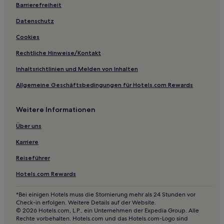
Barrierefreiheit
Business in Omis
Hotels mit inbegriffenem Frühstück in Omis
Datenschutz
Haustierfreundliche in Omis
Cookies
Günstige in Splitska
Rechtliche Hinweise/Kontakt
Familien in Splitska
Inhaltsrichtlinien und Melden von Inhalten
Hotels mit Pool in Splitska
Allgemeine Geschäftsbedingungen für Hotels.com Rewards
Lgbtqia-Freundliche in Podstrana
Weitere Informationen
Familien in Podstrana
Luxus in Podstrana
Über uns
Familien in Jesenice
Karriere
3-Sterne-Hotels in Zminjevača
Reiseführer
4-Sterne-Hotels in Dugi Rat
Hotels.com Rewards
3-Sterne-Hotels in Čelina
*Bei einigen Hotels muss die Stornierung mehr als 24 Stunden vor
2-Sterne-Hotels in Splitska
Check-in erfolgen. Weitere Details auf der Website.
© 2026 Hotels.com, L.P., ein Unternehmen der Expedia Group. Alle
4-Sterne-Hotels in Splitska
Rechte vorbehalten. Hotels.com und das Hotels.com-Logo sind