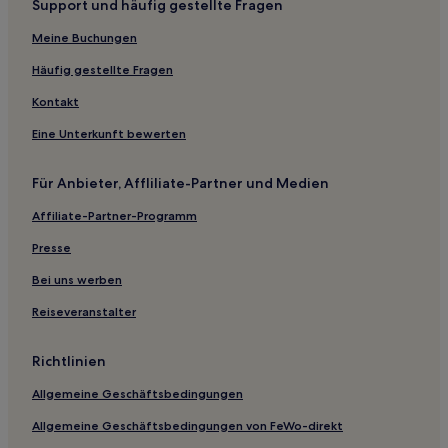
Support und häufig gestellte Fragen
Familien in Dugi Rat
Meine Buchungen
Business in Dugi Rat
Haustierfreundliche in Dugi Rat
Häufig gestellte Fragen
Günstige in Dugi Rat
Kontakt
Strand in Dugi Rat
Eine Unterkunft bewerten
Luxus in Dugi Rat
Für Anbieter, Affliliate-Partner und Medien
Haustierfreundliche in Postira
Affiliate-Partner-Programm
Günstige in Postira
Presse
Luxus in Postira
Familien in Stobreč
Bei uns werben
Günstige in Supetar
Reiseveranstalter
Luxus in Supetar
Richtlinien
Haustierfreundliche in Supetar
Allgemeine Geschäftsbedingungen
Luxus in Duce
Allgemeine Geschäftsbedingungen von FeWo-direkt
Familien in Omis