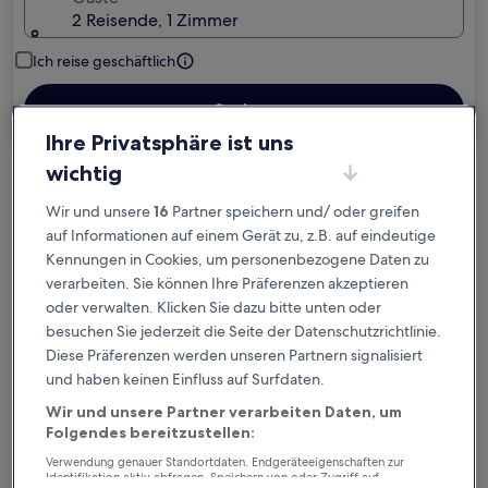
2 Reisende, 1 Zimmer
Ich reise geschäftlich
Suchen
Ihre Privatsphäre ist uns
wichtig
Kostenlose Stornierung bei
Wir und unsere
16
Partner speichern und/ oder greifen
Planänderungen
auf Informationen auf einem Gerät zu, z.B. auf eindeutige
Kennungen in Cookies, um personenbezogene Daten zu
Verdiene Prämien für jede
verarbeiten. Sie können Ihre Präferenzen akzeptieren
wahrgenommene Übernachtung
oder verwalten. Klicken Sie dazu bitte unten oder
besuchen Sie jederzeit die Seite der Datenschutzrichtlinie.
Mehr sparen mit Preisen für Mitglieder
Diese Präferenzen werden unseren Partnern signalisiert
und haben keinen Einfluss auf Surfdaten.
Wir und unsere Partner verarbeiten Daten, um
Folgendes bereitzustellen:
Überprüfe die Preise für diese Daten
Verwendung genauer Standortdaten. Endgeräteeigenschaften zur
Identifikation aktiv abfragen. Speichern von oder Zugriff auf