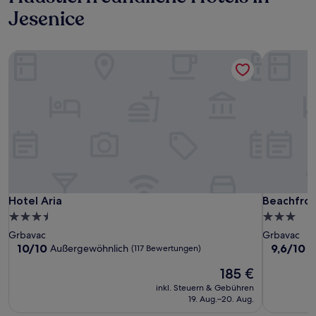
Jesenice
Hotel Aria
Beachfron
Hotel Aria
Beachfron
Hotel Aria
Beachfron
3.5-
3.0-
Sterne-
Sterne-
Grbavac
Grbavac
Unterkunft
Unterkunf
10.0
9.6
10/10
9,6/10
Außergewöhnlich
A
(117 Bewertungen)
von
von
Der
185 €
10,
10,
Preis
Außergewöhnlich,
Außergewö
inkl. Steuern & Gebühren
beträgt
(117
(274
19. Aug.–20. Aug.
185 €
Bewertungen)
Bewertun