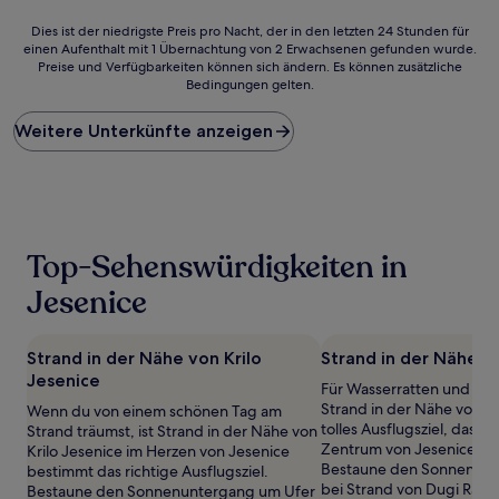
Dies
Dies ist der niedrigste Preis pro Nacht, der in den letzten 24 Stunden für
einen Aufenthalt mit 1 Übernachtung von 2 Erwachsenen gefunden wurde.
ist
Preise und Verfügbarkeiten können sich ändern. Es können zusätzliche
der
Bedingungen gelten.
niedrigste
Preis
Weitere Unterkünfte anzeigen
pro
Nacht,
der
in
den
letzten
24 Stunden
Top-Sehenswürdigkeiten in
für
einen
Jesenice
Aufenthalt
mit
1 Übernachtung
Strand in der Nähe von Krilo
Strand in der Nähe 
von
Jesenice
Für Wasserratten und Stra
2 Erwachsenen
Strand in der Nähe von S
Wenn du von einem schönen Tag am
gefunden
tolles Ausflugsziel, das n
Strand träumst, ist Strand in der Nähe von
wurde.
Zentrum von Jesenice entf
Krilo Jesenice im Herzen von Jesenice
Preise
Bestaune den Sonnenunt
bestimmt das richtige Ausflugsziel.
und
bei Strand von Dugi Rat,
Bestaune den Sonnenuntergang um Ufer
Verfügbarkeiten