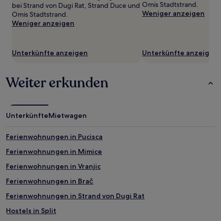
Omis Stadtstrand.
bei Strand von Dugi Rat, Strand Duce und
können
Weniger anzeigen
Omis Stadtstrand.
sich
Weniger anzeigen
ändern.
Es
können
zusätzliche
Unterkünfte anzeigen
Unterkünfte anzeigen
Bedingungen
gelten.
Weiter erkunden
Unterkünfte
Mietwagen
Ferienwohnungen in Pucisca
Ferienwohnungen in Mimice
Ferienwohnungen in Vranjic
Ferienwohnungen in Brač
Ferienwohnungen in Strand von Dugi Rat
Hostels in Split