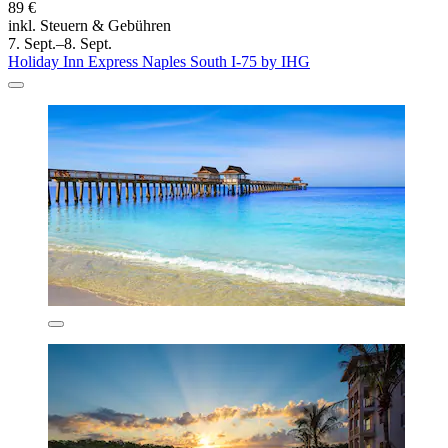
89 €
inkl. Steuern & Gebühren
7. Sept.–8. Sept.
Holiday Inn Express Naples South I-75 by IHG